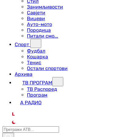
Стил
Занимљивости
Савјети
Вицеви
Ауто-мото
Породица
Питали смо...
Спорт
Фудбал
Кошарка
Тенис
Остали спортови
Архива
ТВ ПРОГРАМ
ТВ Распоред
Програм
А РАДИО
L