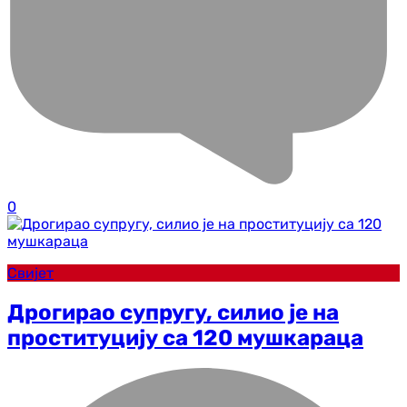
0
Свијет
Дрогирао супругу, силио је на
проституцију са 120 мушкараца