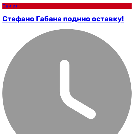
Свијет
Стефано Габана поднио оставку!