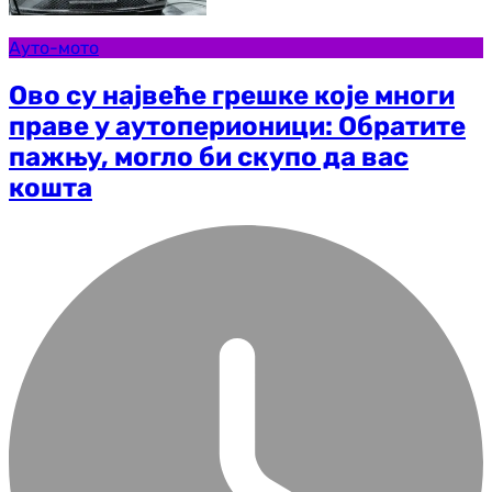
Ауто-мото
Ово су највеће грешке које многи
праве у аутоперионици: Обратите
пажњу, могло би скупо да вас
кошта