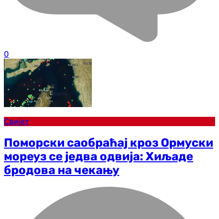
0
Свијет
Поморски саобраћај кроз Ормуски
мореуз се једва одвија: Хиљаде
бродова на чекању