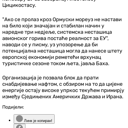
Цицикостасу.
"Ако се пролаз кроз Ормуски мореуз не настави
на било који значајан и стабилан начин у
наредне три недјеље, системска несташица
авионског горива постаће реалност за ЕУ",
наводи се у писму, уз упозорење да би
потенцијална несташица могла да нанесе штету
европској економији реметећи врхунац
туристичке сезоне током љета, јавља Баха.
Организација је позвала блок да прати
снабдијевање нафтом, с обзиром на то да цијене
енергије остају високе упркос текућем примирју
између Сједињених Америчких Држава и Ирана.
Подијели:
Линк је копиран!