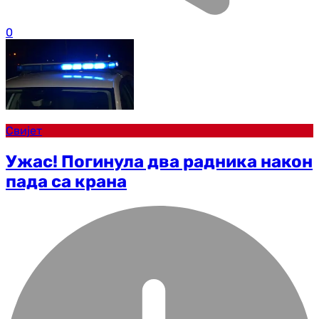
0
Свијет
Ужас! Погинула два радника након
пада са крана