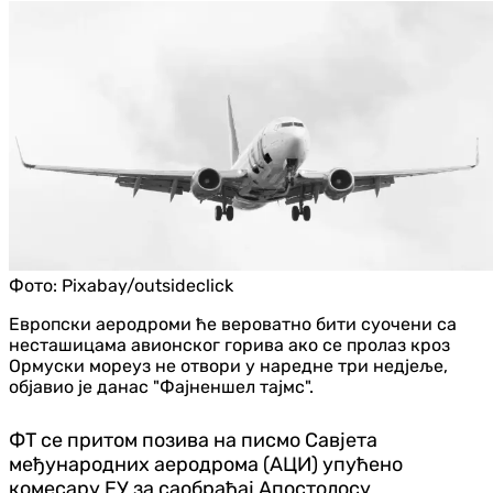
Фото:
Pixabay/outsideclick
Европски аеродроми ће вероватно бити суочени са
несташицама авионског горива ако се пролаз кроз
Ормуски мореуз не отвори у наредне три недјеље,
објавио је данас "Фајненшел тајмс".
ФТ се притом позива на писмо Савјета
међународних аеродрома (АЦИ) упућено
комесару ЕУ за саобраћај Апостолосу