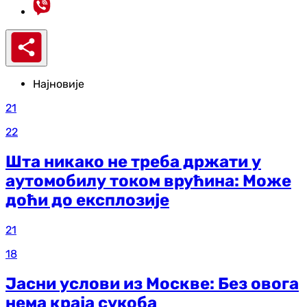
Најновије
21
22
Шта никако не треба држати у
аутомобилу током врућина: Може
доћи до експлозије
21
18
Јасни услови из Москве: Без овога
нема краја сукоба