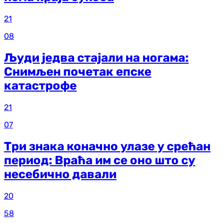
21
08
Људи једва стајали на ногама:
Снимљен почетак епске
катастрофе
21
07
Три знака коначно улазе у срећан
период: Враћа им се оно што су
несебично давали
20
58