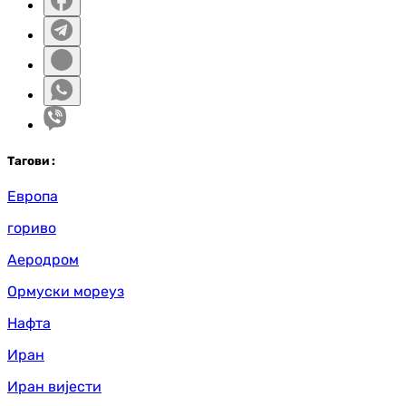
Таг
ови
:
Европа
гориво
Аеродром
Ормуски мореуз
Нафта
Иран
Иран вијести