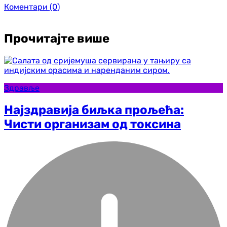
Коментари
(0)
Прочитајте више
Здравље
Најздравија биљка прољећа:
Чисти организам од токсина