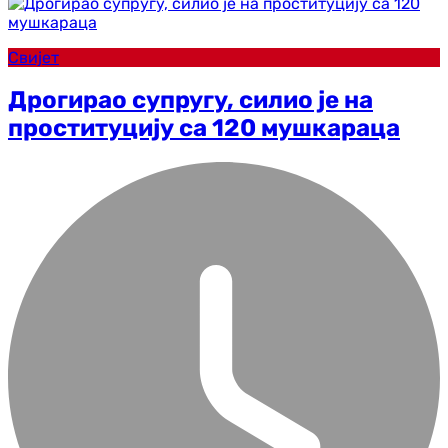
Свијет
Дрогирао супругу, силио је на
проституцију са 120 мушкараца