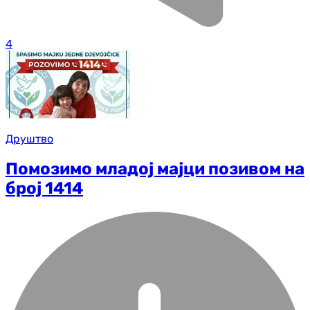
4
Друштво
Помозимо младој мајци позивом на
број 1414