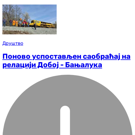
Друштво
Поново успостављен саобраћај на
релацији Добој - Бањалука