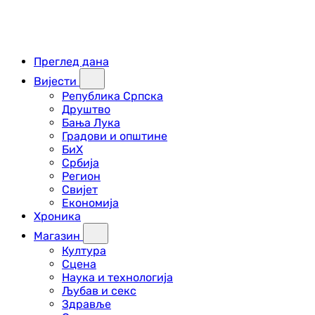
Преглед дана
Вијести
Република Српска
Друштво
Бања Лука
Градови и општине
БиХ
Србија
Регион
Свијет
Економија
Хроника
Магазин
Култура
Сцена
Наука и технологија
Љубав и секс
Здравље