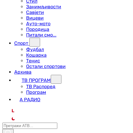
Стил
Занимљивости
Савјети
Вицеви
Ауто-мото
Породица
Питали смо...
Спорт
Фудбал
Кошарка
Тенис
Остали спортови
Архива
ТВ ПРОГРАМ
ТВ Распоред
Програм
А РАДИО
L