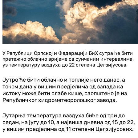
У Републици Српској и Федерацији БиХ сутра ће бити
претежно облачно вријеме са сунчаним интервалима,
уз температуру ваздуха до 22 степена Целзијусова.
Јутро ће бити облачно и топлије него данас, а
током дана у вишим пред‌јелима од запада ка
истоку може бити слабе кише, саопштено је из
Републичког хидрометеоролошког завода.
Јутарња температура ваздуха биће од три до
седам, на југу до 10, а највиша дневна од 15 до 22,
у вишим пред‌јелима од 11 степени Целзијусових.