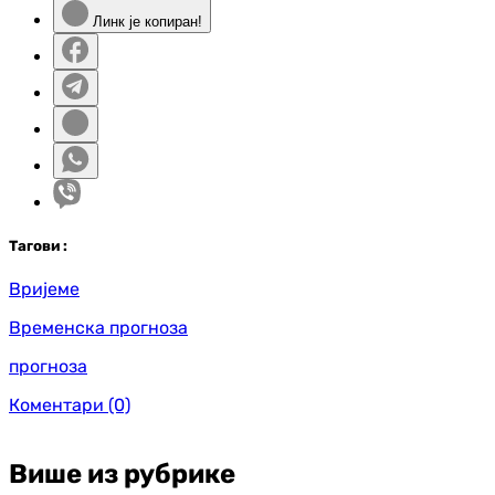
Линк је копиран!
Таг
ови
:
Вријеме
Временска прогноза
прогноза
Коментари
(0)
Више из рубрике