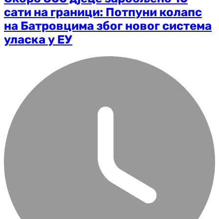
сати на граници: Потпуни колапс
на Батровцима због новог система
уласка у ЕУ