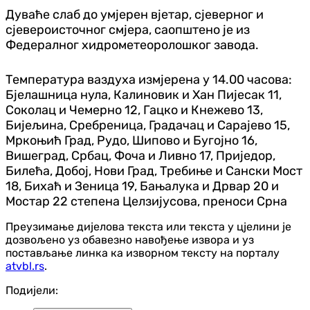
Дуваће слаб до умјерен вјетар, сјеверног и
сјевероисточног смјера, саопштено је из
Федералног хидрометеоролошког завода.
Температура ваздуха измјерена у 14.00 часова:
Бјелашница нула, Калиновик и Хан Пијесак 11,
Соколац и Чемерно 12, Гацко и Кнежево 13,
Бијељина, Сребреница, Градачац и Сарајево 15,
Мркоњић Град, Рудо, Шипово и Бугојно 16,
Вишеград, Србац, Фоча и Ливно 17, Приједор,
Билећа, Добој, Нови Град, Требиње и Сански Мост
18, Бихаћ и Зеница 19, Бањалука и Дрвар 20 и
Мостар 22 степена Целзијусова, преноси Срна
Преузимање дијелова текста или текста у цјелини је
дозвољено уз обавезно навођење извора и уз
постављање линка ка изворном тексту на порталу
atvbl.rs
.
Подијели: