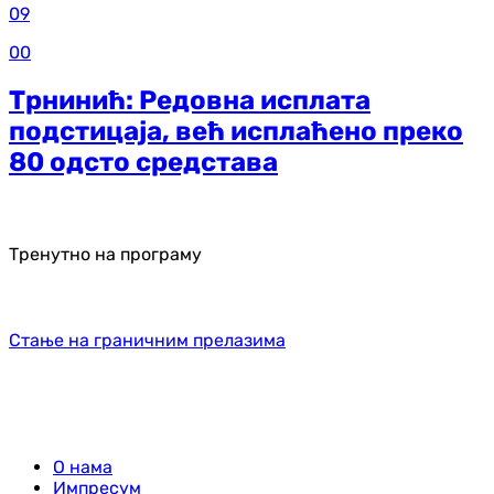
09
00
Трнинић: Редовна исплата
подстицаја, већ исплаћено преко
80 одсто средстава
Тренутно на програму
Стање на граничним прелазима
О нама
Импресум