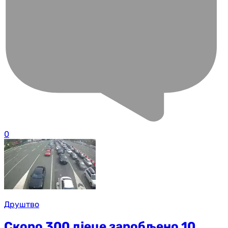
0
Друштво
Скоро 300 д‌јеце заробљено 10