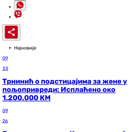
Најновије
09
33
Трнинић о подстицајима за жене у
пољопривреди: Исплаћено око
1.200.000 КМ
09
26