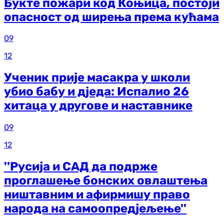
Букте пожари код Коњица, постоји
опасност од ширења према кућама
09
12
Ученик прије масакра у школи
убио бабу и дједа: Испалио 26
хитаца у другове и наставнике
09
12
''Русија и САД да подрже
проглашење бонских овлаштења
ништавним и афирмишу право
народа на самоопредјељење''