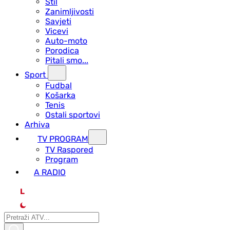
Stil
Zanimljivosti
Savjeti
Vicevi
Auto-moto
Porodica
Pitali smo...
Sport
Fudbal
Košarka
Tenis
Ostali sportovi
Arhiva
TV PROGRAM
ТV Raspored
Program
A RADIO
L