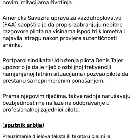
novim imitacijama životinja.
Američka Savezna uprava za vazduhoplovstvo
(FAA) saopštila je da propisi zabranjuju nebitne
razgovore pilota na visinama ispod tri kilometra i
najavila istragu nakon provjere autentičnosti
snimka.
Portparol sindikata Udruženja pilota Denis Tajer
upozorio je da je riječ o ozbiljnoj frekvenciji
namjenjenoj hitnim situacijama i pozvao pilote da
prestanu sa neprimerenim ponašanjem.
Prema njegovim riječima, takve radnje narušavaju
bezbjednost i ne nailaze na odobravanje u
profesionalnoj zajednici pilota.
(
sputnik srbija
)
Preuzimanje dijelova teksta ili teksta u cjelini je