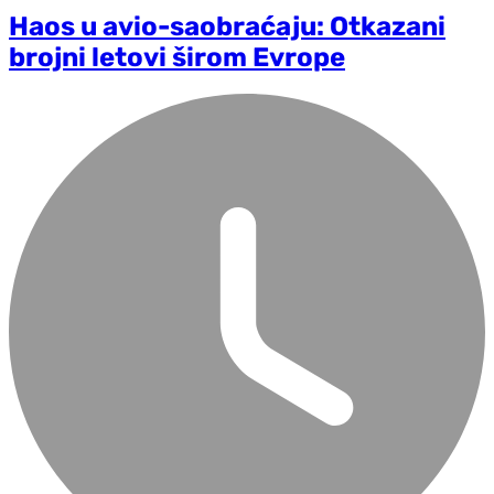
Haos u avio-saobraćaju: Otkazani
brojni letovi širom Evrope