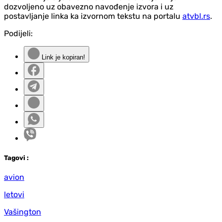
dozvoljeno uz obavezno navođenje izvora i uz
postavljanje linka ka izvornom tekstu na portalu
atvbl.rs
.
Podijeli:
Link je kopiran!
Tag
ovi
:
avion
letovi
Vašington