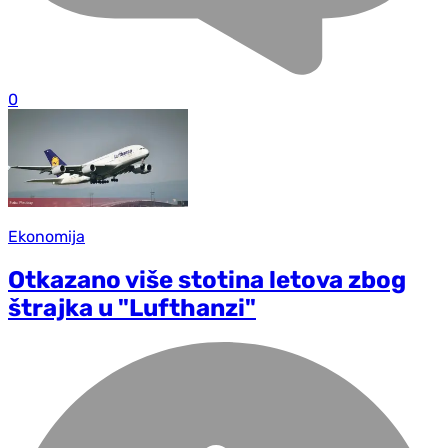
0
Ekonomija
Otkazano više stotina letova zbog
štrajka u "Lufthanzi"