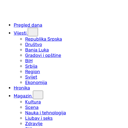
Pregled dana
Vijesti
Republika Srpska
Društvo
Banja Luka
Gradovi i opštine
BiH
Srbija
Region
Svijet
Ekonomija
Hronika
Magazin
Kultura
Scena
Nauka i tehnologija
Ljubav i seks
Zdravlje