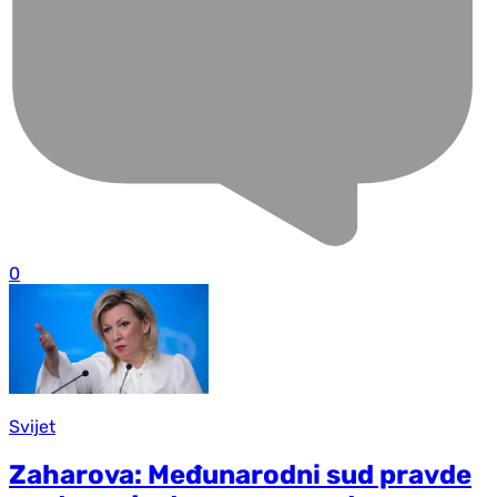
0
Svijet
Zaharova: Međunarodni sud pravde