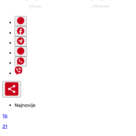
Najnovije
16
21