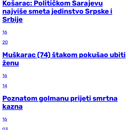
Košarac: Političkom Sarajevu
najviše smeta jedinstvo Srpske i
Srbije
16
20
Muškarac (74) štakom pokušao ubiti
ženu
16
14
Poznatom golmanu prijeti smrtna
kazna
16
03