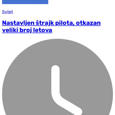
Svijet
Nastavljen štrajk pilota, otkazan
veliki broj letova