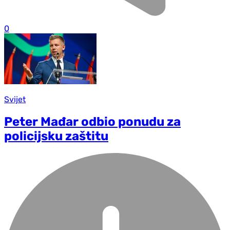
0
Svijet
Peter Mađar odbio ponudu za
policijsku zaštitu