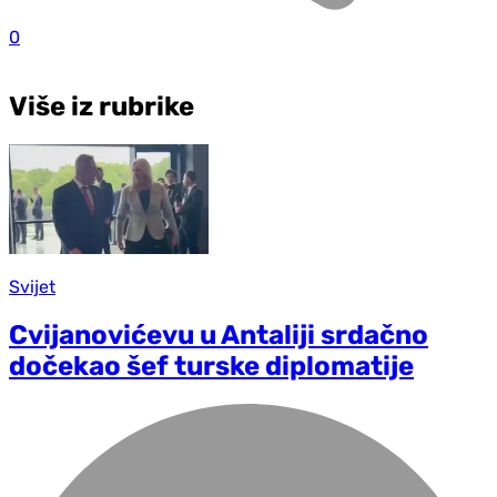
0
Više iz rubrike
Svijet
Cvijanovićevu u Antaliji srdačno
dočekao šef turske diplomatije