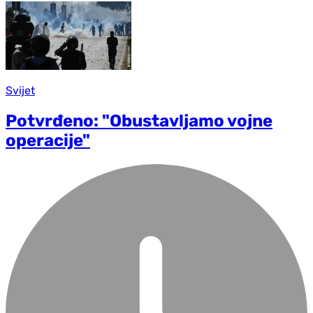
Svijet
Potvrđeno: "Obustavljamo vojne
operacije"