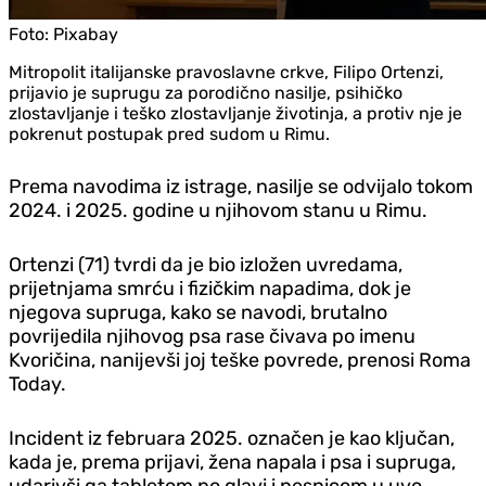
Foto:
Pixabay
Mitropolit italijanske pravoslavne crkve, Filipo Ortenzi,
prijavio je suprugu za porodično nasilje, psihičko
zlostavljanje i teško zlostavljanje životinja, a protiv nje je
pokrenut postupak pred sudom u Rimu.
Prema navodima iz istrage, nasilje se odvijalo tokom
2024. i 2025. godine u njihovom stanu u Rimu.
Ortenzi (71) tvrdi da je bio izložen uvredama,
prijetnjama smrću i fizičkim napadima, dok je
njegova supruga, kako se navodi, brutalno
povrijedila njihovog psa rase čivava po imenu
Kvoričina, nanijevši joj teške povrede, prenosi Roma
Today.
Incident iz februara 2025. označen je kao ključan,
kada je, prema prijavi, žena napala i psa i supruga,
udarivši ga tabletom po glavi i pesnicom u uvo.