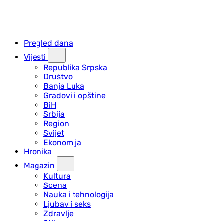
Pregled dana
Vijesti
Republika Srpska
Društvo
Banja Luka
Gradovi i opštine
BiH
Srbija
Region
Svijet
Ekonomija
Hronika
Magazin
Kultura
Scena
Nauka i tehnologija
Ljubav i seks
Zdravlje