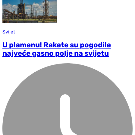
Svijet
U plamenu! Rakete su pogodile
najveće gasno polje na svijetu