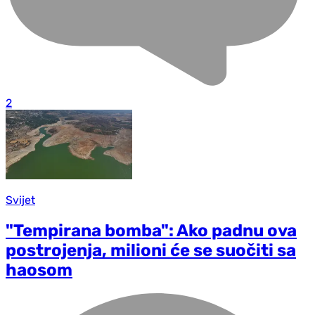
2
Svijet
"Tempirana bomba": Ako padnu ova
postrojenja, milioni će se suočiti sa
haosom