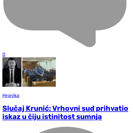
0
Hronika
Slučaj Krunić: Vrhovni sud prihvatio
iskaz u čiju istinitost sumnja