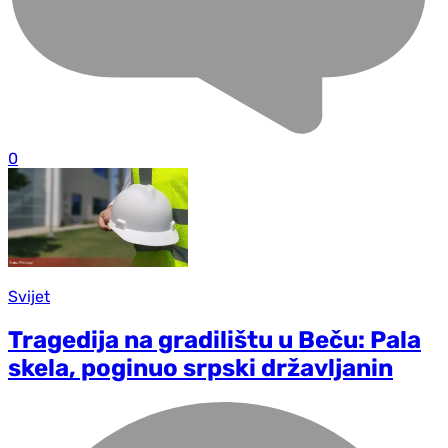
0
Svijet
Tragedija na gradilištu u Beču: Pala
skela, poginuo srpski državljanin