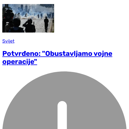
Svijet
Potvrđeno: "Obustavljamo vojne
operacije"