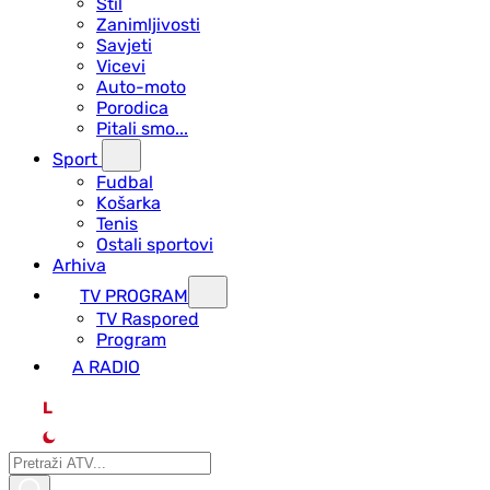
Stil
Zanimljivosti
Savjeti
Vicevi
Auto-moto
Porodica
Pitali smo...
Sport
Fudbal
Košarka
Tenis
Ostali sportovi
Arhiva
TV PROGRAM
ТV Raspored
Program
A RADIO
L