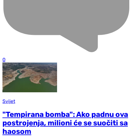
0
Svijet
"Tempirana bomba": Ako padnu ova
postrojenja, milioni će se suočiti sa
haosom