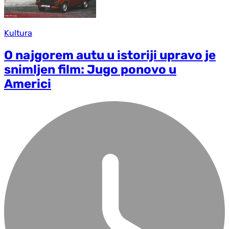
Kultura
O najgorem autu u istoriji upravo je
snimljen film: Jugo ponovo u
Americi