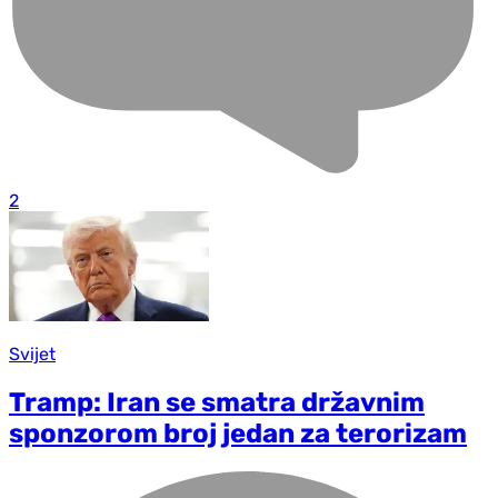
2
Svijet
Tramp: Iran se smatra državnim
sponzorom broj jedan za terorizam