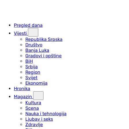
Pregled dana
Vijesti
Republika Srpska
Društvo
Banja Luka
Gradovi i opštine
BiH
Srbija
Region
Svijet
Ekonomija
Hronika
Magazin
Kultura
Scena
Nauka i tehnologija
Ljubav i seks
Zdravlje