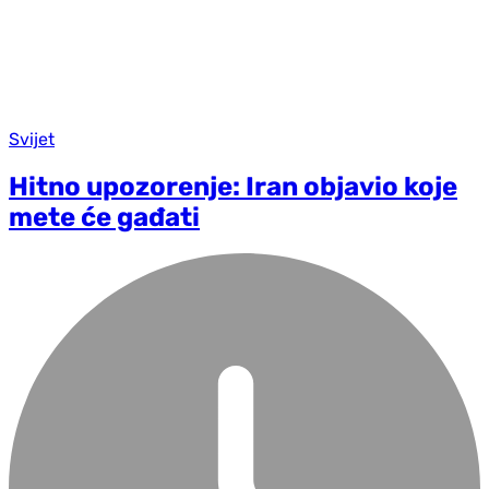
Svijet
Hitno upozorenje: Iran objavio koje
mete će gađati