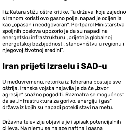
I iz Katara stižu oštre kritike. Ta država, koja zajedno
s Iranom koristi ovo gasno polje, napad je ocijenila
kao „opasan i neodgovoran“. Portparol Ministarstva
spoljnih poslova upozorio je da su napadi na
energetsku infrastrukturu „prijetnja globalnoj
energetskoj bezbjednosti, stanovništvu u regionu i
njegovoj životnoj sredini“.
Iran prijeti Izraelu i SAD-u
U međuvremenu, retorika iz Teherana postaje sve
oštrija. Iranska vojska najavila je da će „izvor
agresije“ snažno pogoditi. Razmatra se mogućnost
da se „infrastruktura za gorivo, energiju i gas“
država iz kojih su napadi potekli stavi na metu.
Državna televizija objavila je i spisak potencijalnih
ciljeva. Na njemu se nalaze naftna i gasna