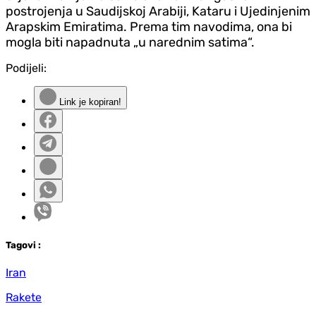
postrojenja u Saudijskoj Arabiji, Kataru i Ujedinjenim
Arapskim Emiratima. Prema tim navodima, ona bi
mogla biti napadnuta „u narednim satima“.
Podijeli:
Link je kopiran!
Tag
ovi
:
Iran
Rakete