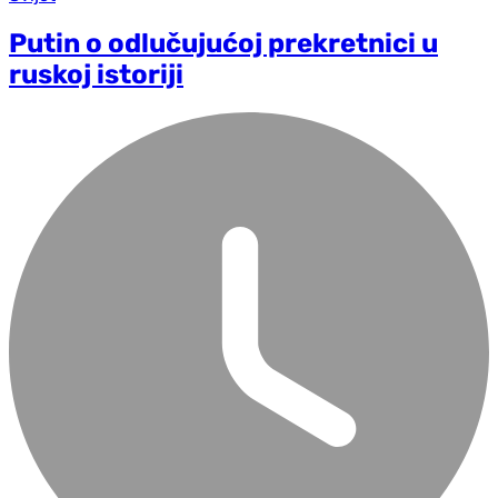
Putin o odlučujućoj prekretnici u
ruskoj istoriji