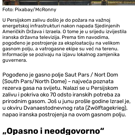
Foto:
Pixabay/McRonny
U Persijskom zalivu došlo je do požara na važnoj
energetskoj infrastrukturi nakon napada Sjedinjenih
Američkih Država i Izraela. O tome je u srijedu izvijestila
iranska državna televizija. Prema tim navodima,
pogođeno je postrojenje za eksploataciju na velikom
gasnom polju, a vatrogasne ekipe su već na terenu.
Informacije se pozivaju na izjavu lokalnog zamjenika
guvernera.
Pogođeno je gasno polje Saut Pars / Nort Dom
(South Pars/North Dome) – najveća poznata
rezerva gasa na svijetu. Nalazi se u Persijskom
zalivu i pokriva oko 70 odsto iranskih potreba za
prirodnim gasom. Još u junu prošle godine Izrael je,
u okviru Dvanaestodnevnog rata (Zwölftagekrieg),
napao iranska postrojenja na ovom gasnom polju.
„Opasno i neodgovorno“