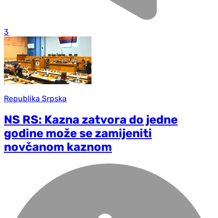
3
Republika Srpska
NS RS: Kazna zatvora do jedne
godine može se zamijeniti
novčanom kaznom