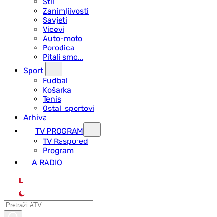
Stil
Zanimljivosti
Savjeti
Vicevi
Auto-moto
Porodica
Pitali smo...
Sport
Fudbal
Košarka
Tenis
Ostali sportovi
Arhiva
TV PROGRAM
ТV Raspored
Program
A RADIO
L