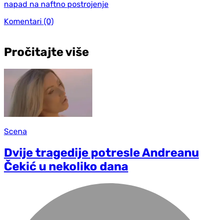
napad na naftno postrojenje
Komentari
(0)
Pročitajte više
Scena
Dvije tragedije potresle Andreanu
Čekić u nekoliko dana