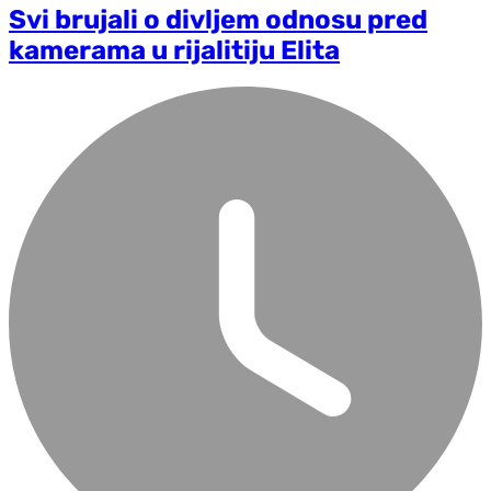
Svi brujali o divljem odnosu pred
kamerama u rijalitiju Elita