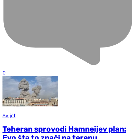
0
Svijet
Teheran sprovodi Hamneijev plan:
Evo šta to znači na terenu