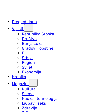
Pregled dana
Vijesti
Republika Srpska
Društvo
Banja Luka
Gradovi i opštine
BiH
Srbija
Region
Svijet
Ekonomija
Hronika
Magazin
Kultura
Scena
Nauka i tehnologija
Ljubav i seks
Zdravlje