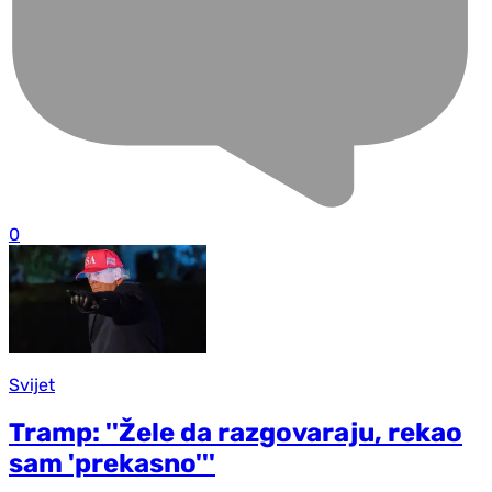
0
Svijet
Tramp: ''Žele da razgovaraju, rekao
sam 'prekasno'''