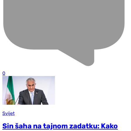
0
Svijet
Sin šaha na tajnom zadatku: Kako