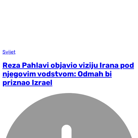
Svijet
Reza Pahlavi objavio viziju Irana pod
njegovim vodstvom: Odmah bi
priznao Izrael