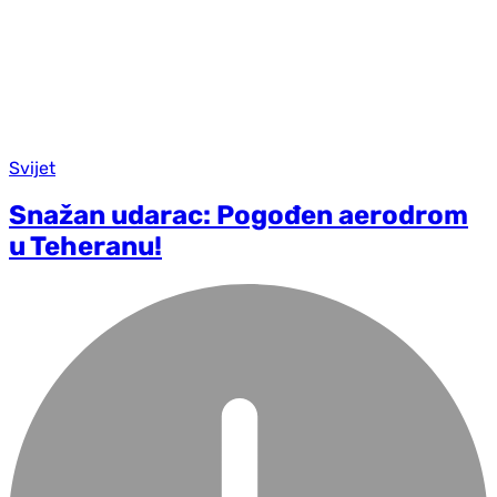
Svijet
Snažan udarac: Pogođen aerodrom
u Teheranu!