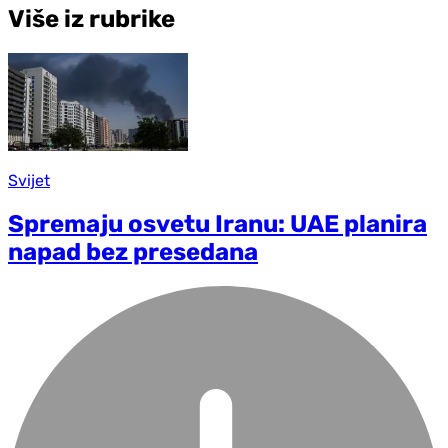
Više iz rubrike
Svijet
Spremaju osvetu Iranu: UAE planira
napad bez presedana