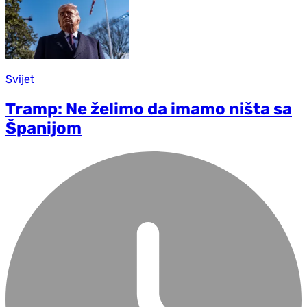
Svijet
Tramp: Ne želimo da imamo ništa sa
Španijom