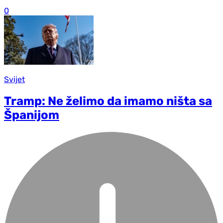
0
Svijet
Tramp: Ne želimo da imamo ništa sa
Španijom