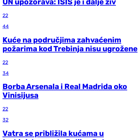
UN upozorava: ISIS je i dalje živ
22
44
Kuće na područjima zahvaćenim
požarima kod Trebinja nisu ugrožene
22
34
Borba Arsenala i Real Madrida oko
Vinisijusa
22
32
Vatra se približila kućama u