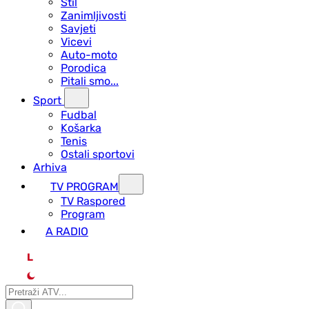
Stil
Zanimljivosti
Savjeti
Vicevi
Auto-moto
Porodica
Pitali smo...
Sport
Fudbal
Košarka
Tenis
Ostali sportovi
Arhiva
TV PROGRAM
ТV Raspored
Program
A RADIO
L