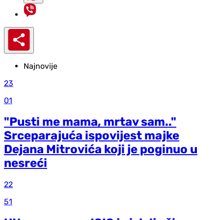
Najnovije
23
01
"Pusti me mama, mrtav sam.."
Srceparajuća ispovijest majke
Dejana Mitrovića koji je poginuo u
nesreći
22
51