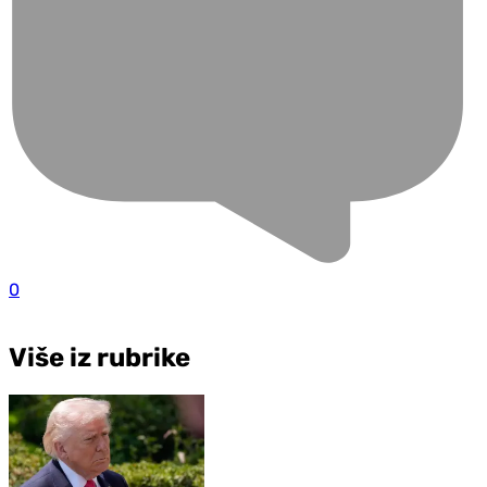
0
Više iz rubrike