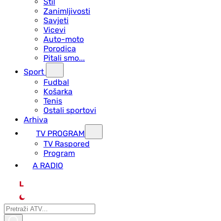
Stil
Zanimljivosti
Savjeti
Vicevi
Auto-moto
Porodica
Pitali smo...
Sport
Fudbal
Košarka
Tenis
Ostali sportovi
Arhiva
TV PROGRAM
ТV Raspored
Program
A RADIO
L