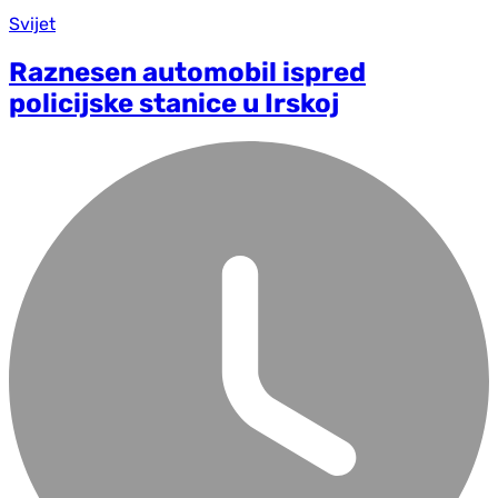
Svijet
Raznesen automobil ispred
policijske stanice u Irskoj