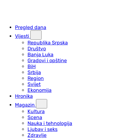
Pregled dana
Vijesti
Republika Srpska
Društvo
Banja Luka
Gradovi i opštine
BiH
Srbija
Region
Svijet
Ekonomija
Hronika
Magazin
Kultura
Scena
Nauka i tehnologija
Ljubav i seks
Zdravlje