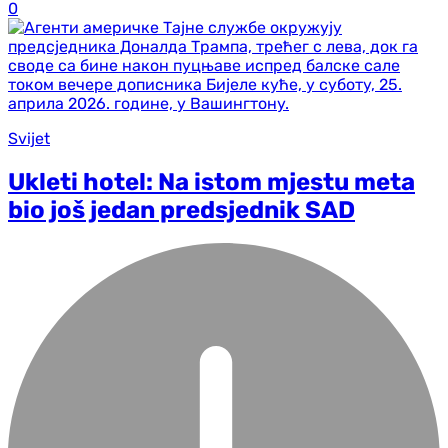
0
Svijet
Ukleti hotel: Na istom mjestu meta
bio još jedan predsjednik SAD