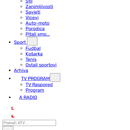
Stil
Zanimljivosti
Savjeti
Vicevi
Auto-moto
Porodica
Pitali smo...
Sport
Fudbal
Košarka
Tenis
Ostali sportovi
Arhiva
TV PROGRAM
ТV Raspored
Program
A RADIO
L