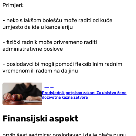
Primjeri:
- neko s lakšom bolešću može raditi od kuće
umjesto da ide u kancelariju
- fizički radnik može privremeno raditi
administrativne poslove
- poslodavci bi mogli pomoći fleksibilnim radnim
vremenom ili radom na daljinu
Svijet
Predsjednik potpisao zakon: Za ubistvo žene
doživotna kazna zatvora
Finansijski aspekt
prvih šest sedmica: poslodavac i dalje plaća punu