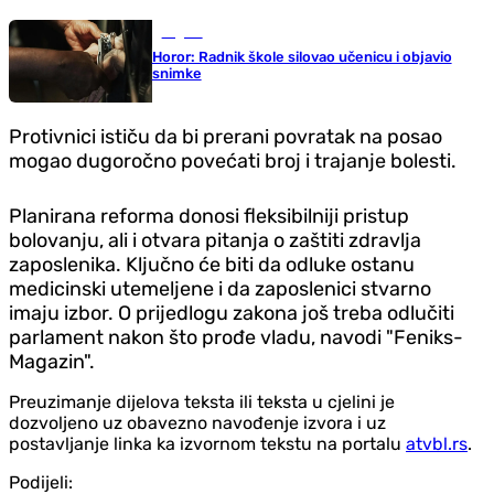
Region
Horor: Radnik škole silovao učenicu i objavio
snimke
Protivnici ističu da bi prerani povratak na posao
mogao dugoročno povećati broj i trajanje bolesti.
Planirana reforma donosi fleksibilniji pristup
bolovanju, ali i otvara pitanja o zaštiti zdravlja
zaposlenika. Ključno će biti da odluke ostanu
medicinski utemeljene i da zaposlenici stvarno
imaju izbor. O prijedlogu zakona još treba odlučiti
parlament nakon što prođe vladu, navodi "Feniks-
Magazin".
Preuzimanje dijelova teksta ili teksta u cjelini je
dozvoljeno uz obavezno navođenje izvora i uz
postavljanje linka ka izvornom tekstu na portalu
atvbl.rs
.
Podijeli: