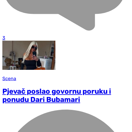
3
Scena
Pjevač poslao govornu poruku i
ponudu Dari Bubamari