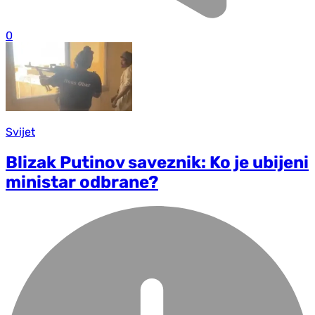
0
Svijet
Blizak Putinov saveznik: Ko je ubijeni
ministar odbrane?