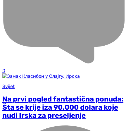
0
Svijet
Na prvi pogled fantastična ponuda:
Šta se krije iza 90.000 dolara koje
nudi Irska za preseljenje