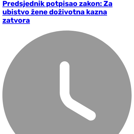
Predsjednik potpisao zakon: Za
ubistvo žene doživotna kazna
zatvora