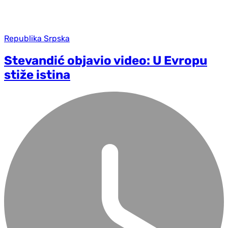
Republika Srpska
Stevandić objavio video: U Evropu
stiže istina