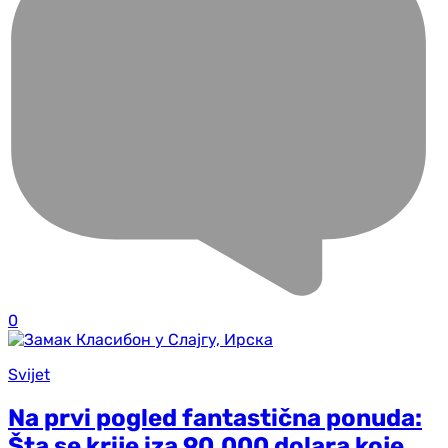
0
Svijet
Na prvi pogled fantastična ponuda:
Šta se krije iza 90.000 dolara koje