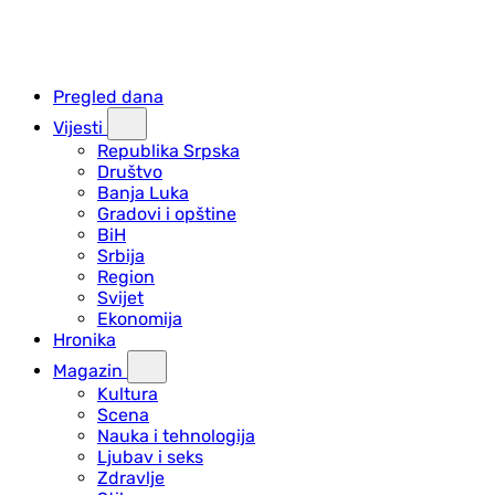
Pregled dana
Vijesti
Republika Srpska
Društvo
Banja Luka
Gradovi i opštine
BiH
Srbija
Region
Svijet
Ekonomija
Hronika
Magazin
Kultura
Scena
Nauka i tehnologija
Ljubav i seks
Zdravlje