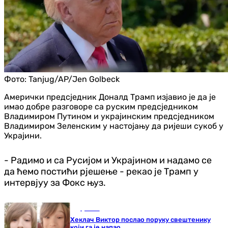
Фото:
Tanjug/AP/Jen Golbeck
Амерички предсједник Доналд Трамп изјавио је да је
имао добре разговоре са руским предсједником
Владимиром Путином и украјинским предсједником
Владимиром Зеленским у настојању да ријеши сукоб у
Украјини.
- Радимо и са Русијом и Украјином и надамо се
да ћемо постићи рјешење - рекао је Трамп у
интервјуу за Фокс њуз.
Друштво
Хеклач Виктор послао поруку свештенику
који га је напао