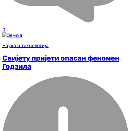
0
Наука и технологија
Свијету пријети опасан феномен
Годзила