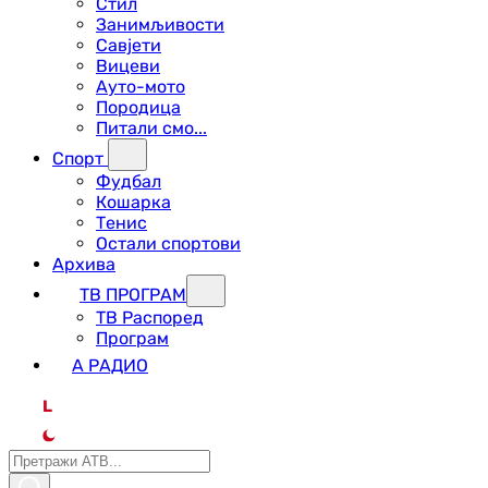
Стил
Занимљивости
Савјети
Вицеви
Ауто-мото
Породица
Питали смо...
Спорт
Фудбал
Кошарка
Тенис
Остали спортови
Архива
ТВ ПРОГРАМ
ТВ Распоред
Програм
А РАДИО
L