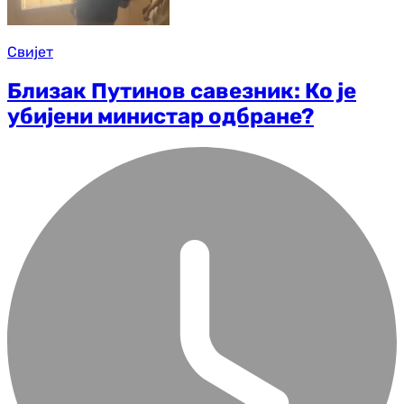
Свијет
Близак Путинов савезник: Ко је
убијени министар одбране?