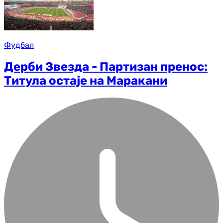
Фудбал
Дерби Звезда - Партизан пренос:
Титула остаје на Маракани