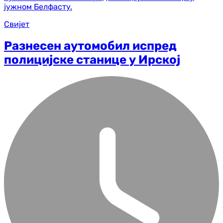
Свијет
Разнесен аутомобил испред
полицијске станице у Ирској