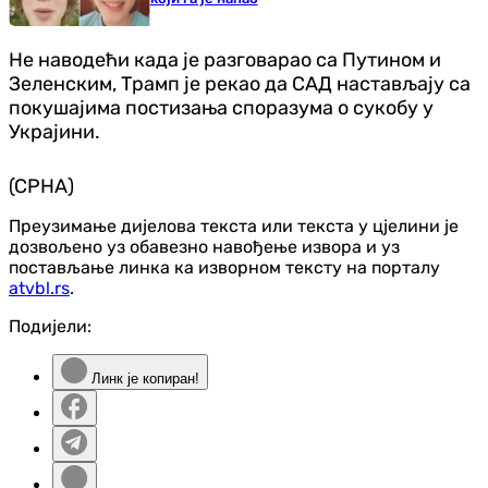
Не наводећи када је разговарао са Путином и
Зеленским, Трамп је рекао да САД настављају са
покушајима постизања споразума о сукобу у
Украјини.
(СРНА)
Преузимање дијелова текста или текста у цјелини је
дозвољено уз обавезно навођење извора и уз
постављање линка ка изворном тексту на порталу
atvbl.rs
.
Подијели:
Линк је копиран!