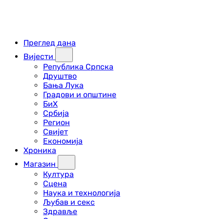
Преглед дана
Вијести
Република Српска
Друштво
Бања Лука
Градови и општине
БиХ
Србија
Регион
Свијет
Економија
Хроника
Магазин
Култура
Сцена
Наука и технологија
Љубав и секс
Здравље