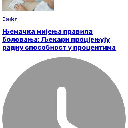
Свијет
Њемачка мијења правила
боловања: Љекари процјењују
радну способност у процентима