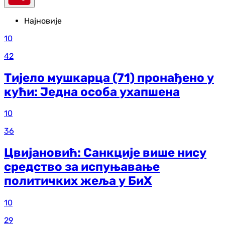
Најновије
10
42
Тијело мушкарца (71) пронађено у
кући: Једна особа ухапшена
10
36
Цвијановић: Санкције више нису
средство за испуњавање
политичких жеља у БиХ
10
29