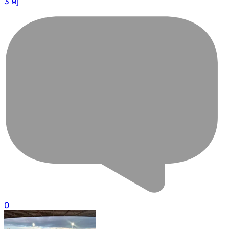
3 мј
0