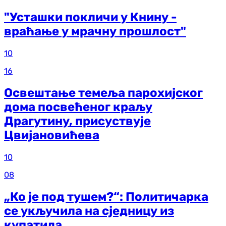
"Усташки покличи у Книну -
враћање у мрачну прошлост"
10
16
Освештање темеља парохијског
дома посвећеног краљу
Драгутину, присуствује
Цвијановићева
10
08
„Ко је под тушем?“: Политичарка
се укључила на сједницу из
купатила