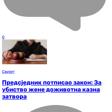
0
Свијет
Предсједник потписао закон: За
убиство жене доживотна казна
затвора