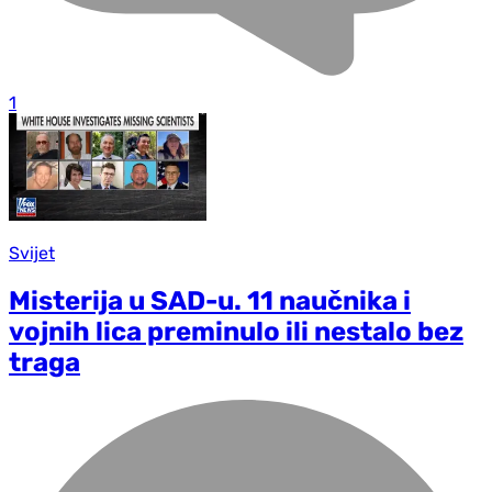
1
Svijet
Misterija u SAD-u. 11 naučnika i
vojnih lica preminulo ili nestalo bez
traga