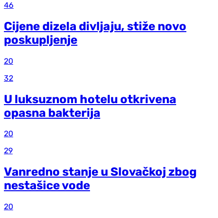
46
Cijene dizela divljaju, stiže novo
poskupljenje
20
32
U luksuznom hotelu otkrivena
opasna bakterija
20
29
Vanredno stanje u Slovačkoj zbog
nestašice vode
20