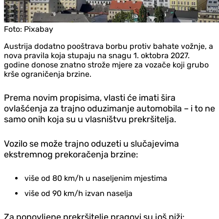
Foto:
Pixabay
Austrija dodatno pooštrava borbu protiv bahate vožnje, a
nova pravila koja stupaju na snagu 1. oktobra 2027.
godine donose znatno strože mjere za vozače koji grubo
krše ograničenja brzine.
Prema novim propisima, vlasti će imati šira
ovlašćenja za trajno oduzimanje automobila – i to ne
samo onih koja su u vlasništvu prekršitelja.
Vozilo se može trajno oduzeti u slučajevima
ekstremnog prekoračenja brzine:
više od 80 km/h u naseljenim mjestima
više od 90 km/h izvan naselja
Za ponovljene prekršitelje pragovi su još niži: