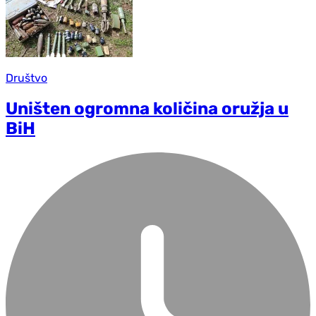
Društvo
Uništen ogromna količina oružja u
BiH