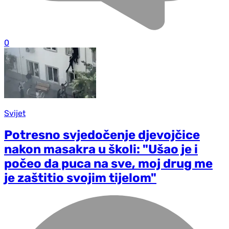
0
Svijet
Potresno svjedočenje d‌jevojčice
nakon masakra u školi: "Ušao je i
počeo da puca na sve, moj drug me
je zaštitio svojim tijelom"