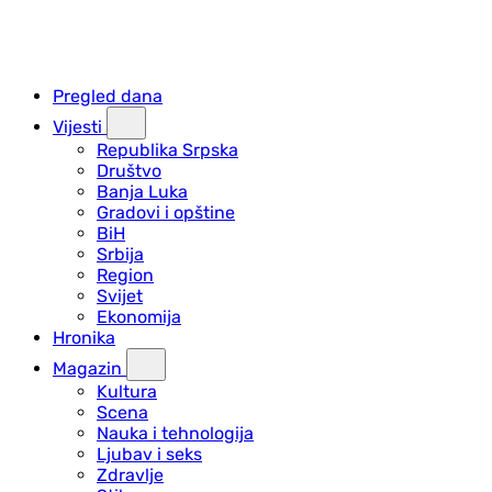
Pregled dana
Vijesti
Republika Srpska
Društvo
Banja Luka
Gradovi i opštine
BiH
Srbija
Region
Svijet
Ekonomija
Hronika
Magazin
Kultura
Scena
Nauka i tehnologija
Ljubav i seks
Zdravlje