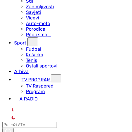
Stil
Zanimljivosti
Savjeti
Vicevi
Auto-moto
Porodica
Pitali smo...
Sport
Fudbal
Košarka
Tenis
Ostali sportovi
Arhiva
TV PROGRAM
ТV Raspored
Program
A RADIO
L