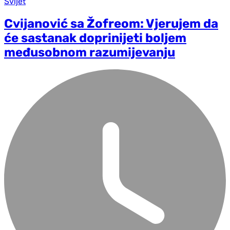
Svijet
Cvijanović sa Žofreom: Vjerujem da
će sastanak doprinijeti boljem
međusobnom razumijevanju