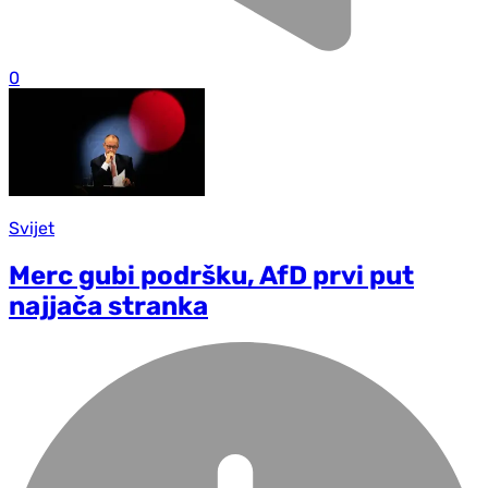
0
Svijet
Merc gubi podršku, AfD prvi put
najjača stranka