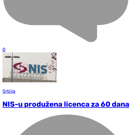
0
Srbija
NIS-u produžena licenca za 60 dana