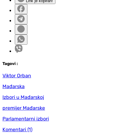
Link je kopiran!
Tag
ovi
:
Viktor Orban
Mađarska
Izbori u Mađarskoj
premijer Mađarske
Parlamentarni izbori
Komentari
(1)