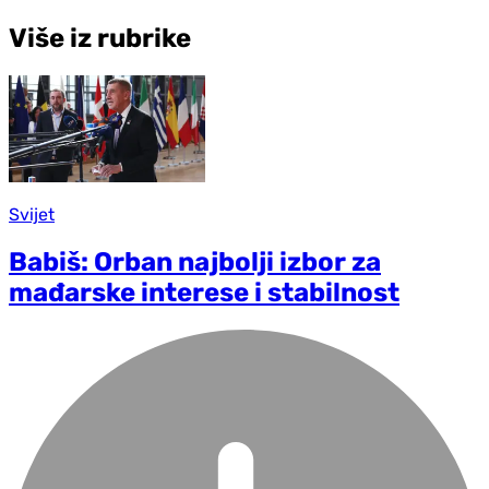
Više iz rubrike
Svijet
Babiš: Orban najbolji izbor za
mađarske interese i stabilnost