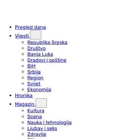
Pregled dana
Vijesti
Republika Srpska
Društvo
Banja Luka
Gradovi i opštine
BiH
Srbija
Region
Svijet
Ekonomija
Hronika
Magazin
Kultura
Scena
Nauka i tehnologija
Ljubav i seks
Zdravlje