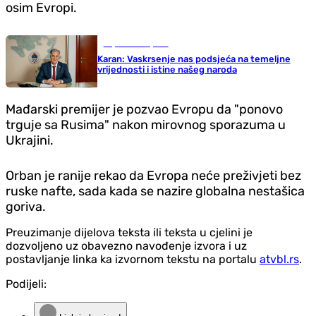
osim Evropi.
Republika Srpska
Karan: Vaskrsenje nas podsjeća na temeljne
vrijednosti i istine našeg naroda
Mađarski premijer je pozvao Evropu da "ponovo
trguje sa Rusima" nakon mirovnog sporazuma u ​​
Ukrajini.
Orban je ranije rekao da Evropa neće preživjeti bez
ruske nafte, sada kada se nazire globalna nestašica
goriva.
Preuzimanje dijelova teksta ili teksta u cjelini je
dozvoljeno uz obavezno navođenje izvora i uz
postavljanje linka ka izvornom tekstu na portalu
atvbl.rs
.
Podijeli: