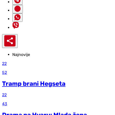
Najnovije
22
52
Tramp brani Hegseta
22
43
Drama na Hvaru: Mlada žena