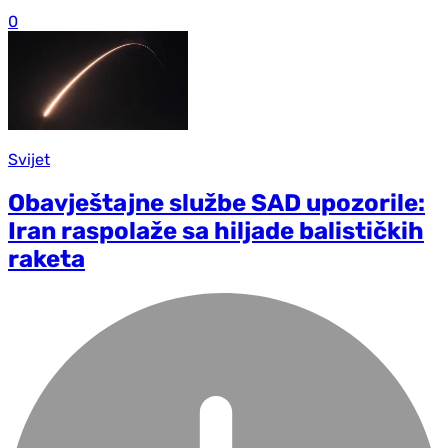
0
Svijet
Obavještajne službe SAD upozorile:
Iran raspolaže sa hiljade balističkih
raketa