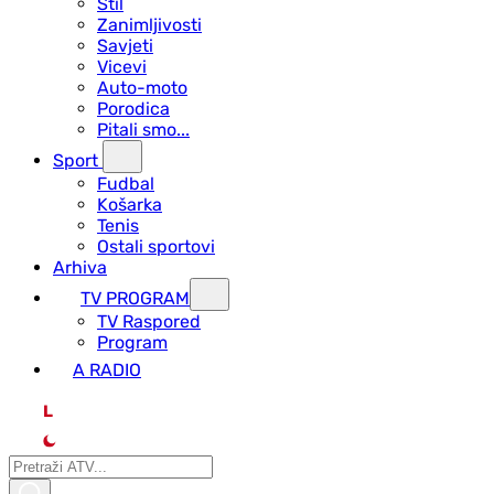
Stil
Zanimljivosti
Savjeti
Vicevi
Auto-moto
Porodica
Pitali smo...
Sport
Fudbal
Košarka
Tenis
Ostali sportovi
Arhiva
TV PROGRAM
ТV Raspored
Program
A RADIO
L