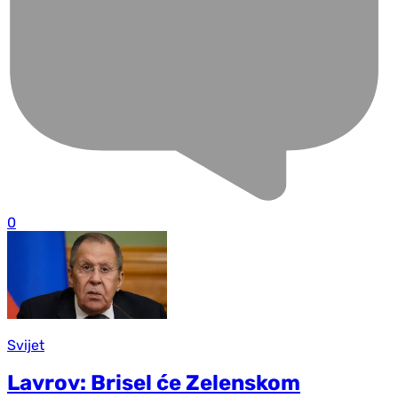
0
Svijet
Lavrov: Brisel će Zelenskom