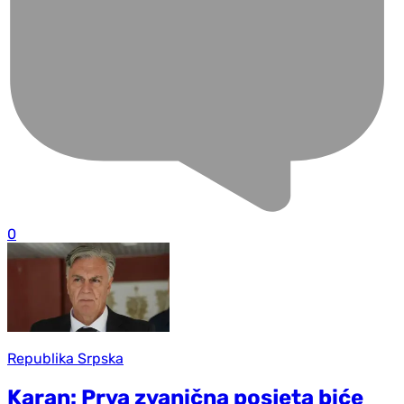
0
Republika Srpska
Karan: Prva zvanična posjeta biće