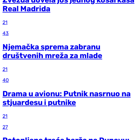
Zvezda dovela još jednog košarkaša
Real Madrida
21
43
Njemačka sprema zabranu
društvenih mreža za mlade
21
40
Drama u avionu: Putnik nasrnuo na
stjuardesu i putnike
21
27