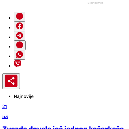
Najnovije
21
53