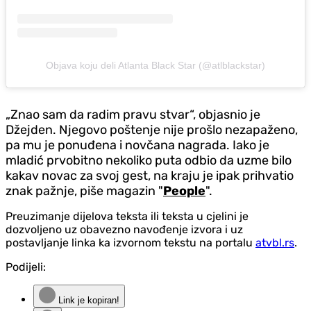
Objava koju deli Atlanta Black Star (@atlblackstar)
„Znao sam da radim pravu stvar“, objasnio je
Džejden. Njegovo poštenje nije prošlo nezapaženo,
pa mu je ponuđena i novčana nagrada. Iako je
mladić prvobitno nekoliko puta odbio da uzme bilo
kakav novac za svoj gest, na kraju je ipak prihvatio
znak pažnje, piše magazin "
People
".
Preuzimanje dijelova teksta ili teksta u cjelini je
dozvoljeno uz obavezno navođenje izvora i uz
postavljanje linka ka izvornom tekstu na portalu
atvbl.rs
.
Podijeli:
Link je kopiran!