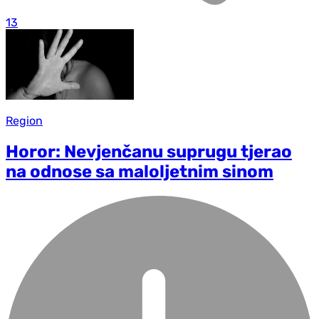
13
Region
Horor: Nevjenčanu suprugu tjerao
na odnose sa maloljetnim sinom