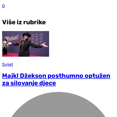
0
Više iz rubrike
Svijet
Majkl Džekson posthumno optužen
za silovanje djece