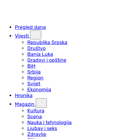
Pregled dana
Vijesti
Republika Srpska
Društvo
Banja Luka
Gradovi i opštine
BiH
Srbija
Region
Svijet
Ekonomija
Hronika
Magazin
Kultura
Scena
Nauka i tehnologija
Ljubav i seks
Zdravlje