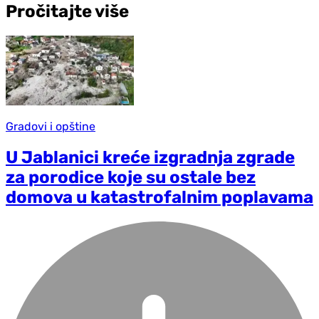
Pročitajte više
Gradovi i opštine
U Jablanici kreće izgradnja zgrade
za porodice koje su ostale bez
domova u katastrofalnim poplavama