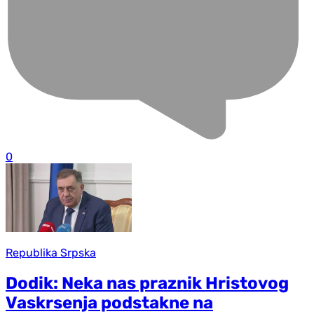
0
Republika Srpska
Dodik: Neka nas praznik Hristovog
Vaskrsenja podstakne na