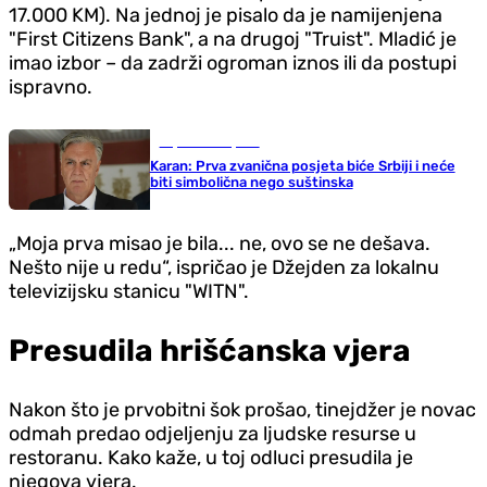
17.000 KM). Na jednoj je pisalo da je namijenjena
"First Citizens Bank", a na drugoj "Truist". Mladić je
imao izbor – da zadrži ogroman iznos ili da postupi
ispravno.
Republika Srpska
Karan: Prva zvanična posjeta biće Srbiji i neće
biti simbolična nego suštinska
„Moja prva misao je bila... ne, ovo se ne dešava.
Nešto nije u redu“, ispričao je Džejden za lokalnu
televizijsku stanicu "WITN".
Presudila hrišćanska vjera
Nakon što je prvobitni šok prošao, tinejdžer je novac
odmah predao odjeljenju za ljudske resurse u
restoranu. Kako kaže, u toj odluci presudila je
njegova vjera.