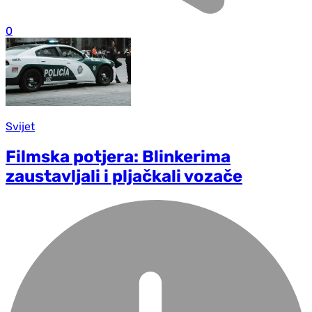
0
Svijet
Filmska potjera: Blinkerima
zaustavljali i pljačkali vozače