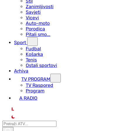
Stil
Zanimljivosti
Savjeti
Vicevi
Auto-moto
Porodica
Pitali smo...
Sport
Fudbal
Košarka
Tenis
Ostali sportovi
Arhiva
TV PROGRAM
ТV Raspored
Program
A RADIO
L