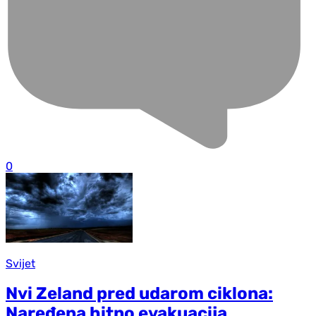
0
Svijet
Nvi Zeland pred udarom ciklona:
Naređena hitno evakuacija