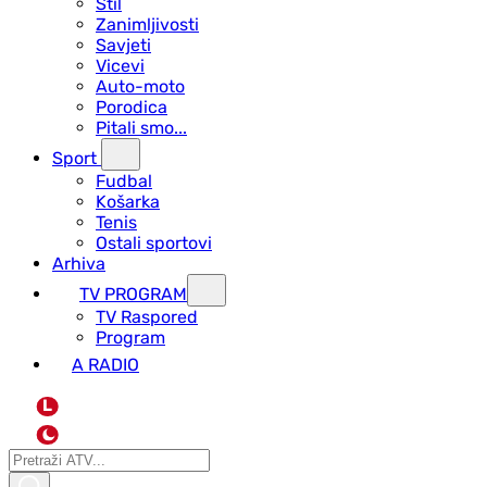
Stil
Zanimljivosti
Savjeti
Vicevi
Auto-moto
Porodica
Pitali smo...
Sport
Fudbal
Košarka
Tenis
Ostali sportovi
Arhiva
TV PROGRAM
ТV Raspored
Program
A RADIO
L