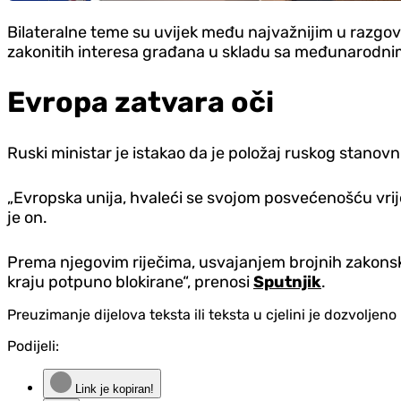
Bilateralne teme su uvijek među najvažnijim u razgo
zakonitih interesa građana u skladu sa međunarodni
Evropa zatvara oči
Ruski ministar je istakao da je položaj ruskog stanovni
„Evropska unija, hvaleći se svojom posvećenošću vrijed
je on.
Prema njegovim riječima, usvajanjem brojnih zakonskih
kraju potpuno blokirane“, prenosi
Sputnjik
.
Preuzimanje dijelova teksta ili teksta u cjelini je dozvolje
Podijeli:
Link je kopiran!