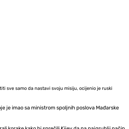
iti sve samo da nastavi svoju misiju, ocijenio je ruski
oje je imao sa ministrom spoljnih poslova Mađarske
li korake kako bi sprečili Kijev da na najgrublji način