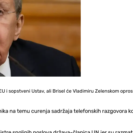
EU i sopstveni Ustav, ali Brisel će Vladimiru Zelenskom oprost
čnika na temu curenja sadržaja telefonskih razgovora k
istre spoljnih poslova država-članica UN jer su razmatra