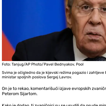
Foto:
Tanjug/AP Photo/Pavel Bednyakov, Pool
Svima je očigledno da je kijevski režima pogazio i zahtjeve 
ministar spoljnih poslova Sergej Lavrov.
On je to rekao, komentarišući izjave evropskih zvani
Peterom Sijartom.
Kako je dodao, ti zvaničnici su se usudili da osude min