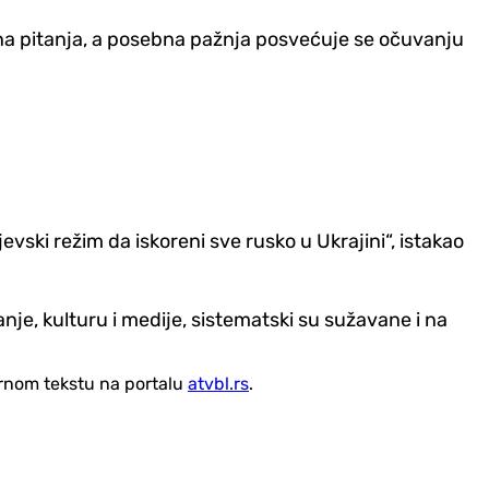
na pitanja, a posebna pažnja posvećuje se očuvanju
evski režim da iskoreni sve rusko u Ukrajini“, istakao
je, kulturu i medije, sistematski su sužavane i na
vornom tekstu na portalu
atvbl.rs
.