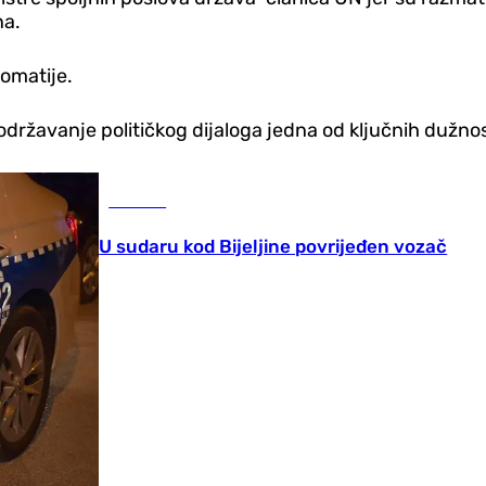
na.
lomatije.
održavanje političkog dijaloga jedna od ključnih dužnos
Hronika
U sudaru kod Bijeljine povrijeđen vozač