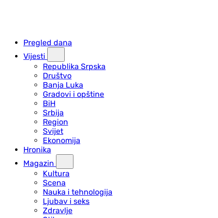
Pregled dana
Vijesti
Republika Srpska
Društvo
Banja Luka
Gradovi i opštine
BiH
Srbija
Region
Svijet
Ekonomija
Hronika
Magazin
Kultura
Scena
Nauka i tehnologija
Ljubav i seks
Zdravlje