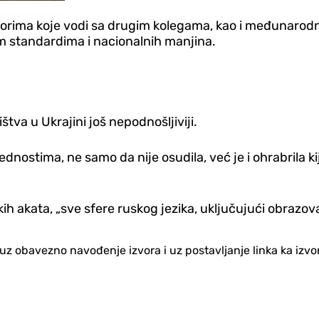
vorima koje vodi sa drugim kolegama, kao i međunarod
m standardima i nacionalnih manjina.
štva u Ukrajini još nepodnošljiviji.
nostima, ne samo da nije osudila, već je i ohrabrila kij
 akata, „sve sfere ruskog jezika, uključujući obrazovan
no uz obavezno navođenje izvora i uz postavljanje linka ka iz