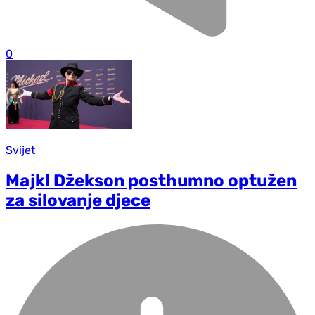
0
Svijet
Majkl Džekson posthumno optužen
za silovanje djece