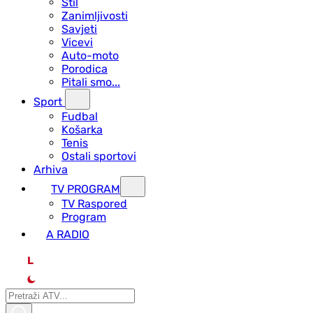
Stil
Zanimljivosti
Savjeti
Vicevi
Auto-moto
Porodica
Pitali smo...
Sport
Fudbal
Košarka
Tenis
Ostali sportovi
Arhiva
TV PROGRAM
ТV Raspored
Program
A RADIO
L