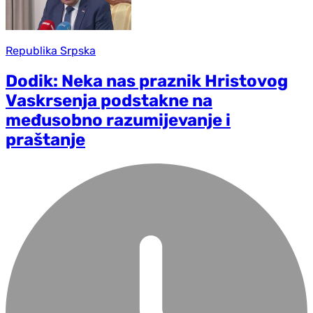
Republika Srpska
Dodik: Neka nas praznik Hristovog
Vaskrsenja podstakne na
međusobno razumijevanje i
praštanje