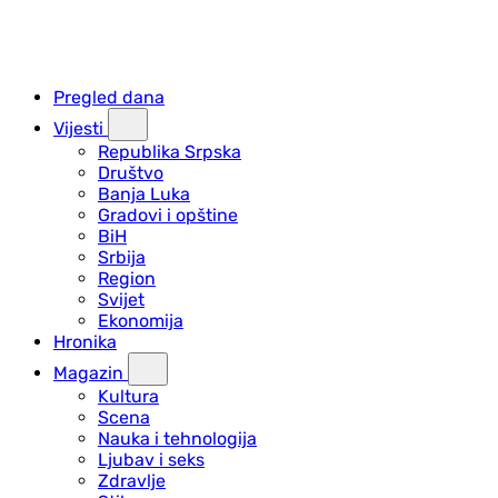
Pregled dana
Vijesti
Republika Srpska
Društvo
Banja Luka
Gradovi i opštine
BiH
Srbija
Region
Svijet
Ekonomija
Hronika
Magazin
Kultura
Scena
Nauka i tehnologija
Ljubav i seks
Zdravlje