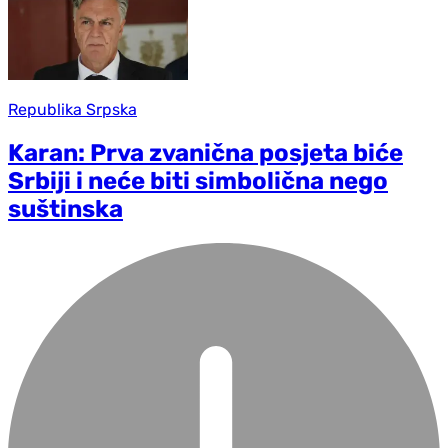
Republika Srpska
Karan: Prva zvanična posjeta biće
Srbiji i neće biti simbolična nego
suštinska