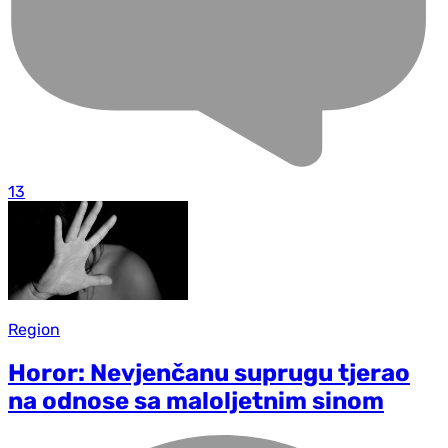
13
Region
Horor: Nevjenčanu suprugu tjerao
na odnose sa maloljetnim sinom