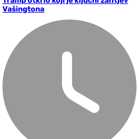
Tramp otkrio koji je ključni zahtjev
Vašingtona