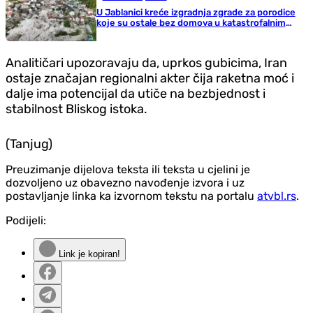
U Jablanici kreće izgradnja zgrade za porodice
koje su ostale bez domova u katastrofalnim
poplavama
Analitičari upozoravaju da, uprkos gubicima, Iran
ostaje značajan regionalni akter čija raketna moć i
dalje ima potencijal da utiče na bezbjednost i
stabilnost Bliskog istoka.
(Tanjug)
Preuzimanje dijelova teksta ili teksta u cjelini je
dozvoljeno uz obavezno navođenje izvora i uz
postavljanje linka ka izvornom tekstu na portalu
atvbl.rs
.
Podijeli:
Link je kopiran!