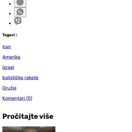
Tag
ovi
:
Iran
Amerika
Izrael
balističke rakete
Oružje
Komentari
(0)
Pročitajte više