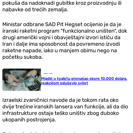
pokuša da nadoknadi gubitke kroz proizvodnju ili
nabavke od trećih zemalja.
Ministar odbrane SAD Pit Hegset ocijenio je da je
iranski raketni program "funkcionalno uništen", dok
drugi američki vojni i obavještajni izvori ističu da
Iran i dalje ima sposobnost da povremeno izvodi
raketne napade, iako u manjem obimu nego na
početku sukoba.
Svijet
Mladić u toaletu pronašao skoro 10.000 dolara,
reakcijom oduševio svijet
Izraelski zvaničnici navode da je tokom rata oko
dvije trećine iranskih lansera van funkcije, ali da dio
infrastrukture ostaje teško uništiv zbog duboko
ukopanih postrojenja.