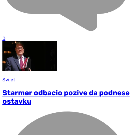
0
Svijet
Starmer odbacio pozive da podnese
ostavku