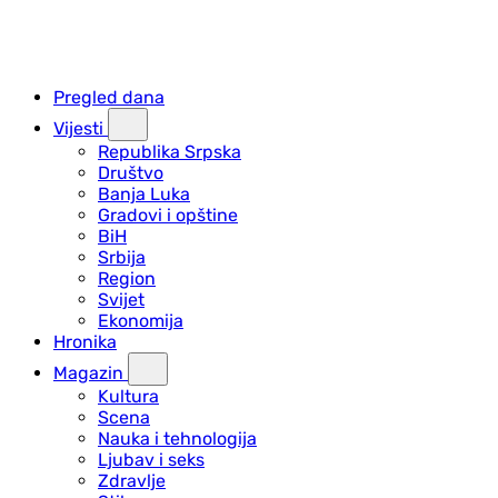
Pregled dana
Vijesti
Republika Srpska
Društvo
Banja Luka
Gradovi i opštine
BiH
Srbija
Region
Svijet
Ekonomija
Hronika
Magazin
Kultura
Scena
Nauka i tehnologija
Ljubav i seks
Zdravlje