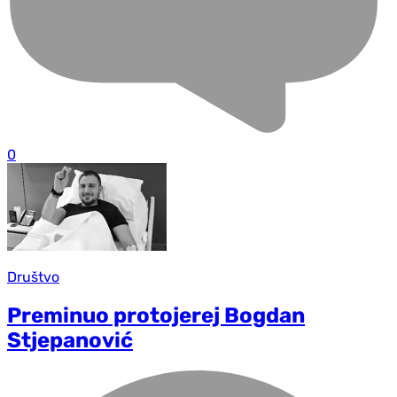
0
Društvo
Preminuo protojerej Bogdan
Stjepanović