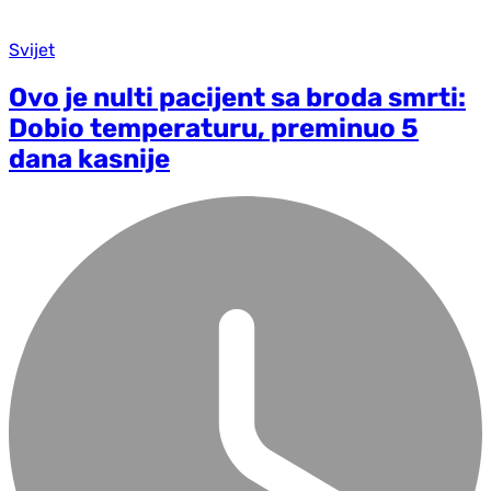
Svijet
Ovo je nulti pacijent sa broda smrti:
Dobio temperaturu, preminuo 5
dana kasnije