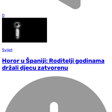
0
Svijet
Horor u Španiji: Roditelji godinama
držali djecu zatvorenu