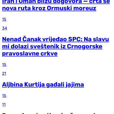
Iran i Oman blizu dogovora — crta se
nova ruta kroz Ormuski moreuz
15
34
Nenad Čanak vrijeđao SPC: Na slavu
mi dolazi sveštenik iz Crnogorske
pravoslavne crkve
15
21
Aljbina Kurtija gađali jajima
15
11