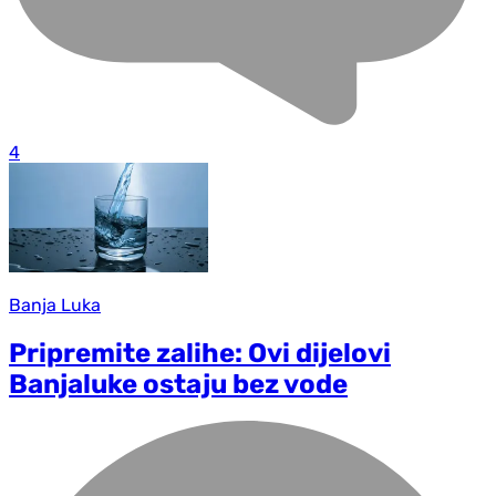
4
Banja Luka
Pripremite zalihe: Ovi dijelovi
Banjaluke ostaju bez vode