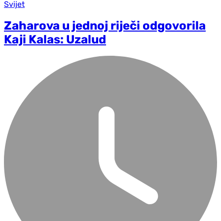
Svijet
Zaharova u jednoj riječi odgovorila
Kaji Kalas: Uzalud