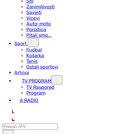
Stil
Zanimljivosti
Savjeti
Vicevi
Auto-moto
Porodica
Pitali smo...
Sport
Fudbal
Košarka
Tenis
Ostali sportovi
Arhiva
TV PROGRAM
ТV Raspored
Program
A RADIO
L