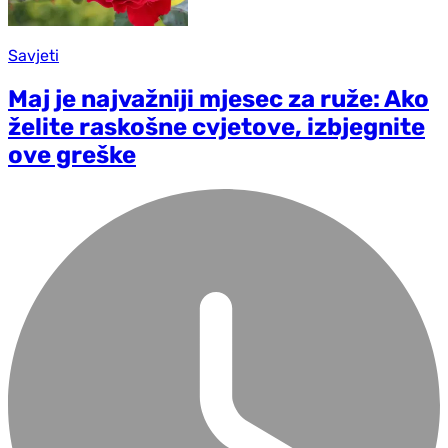
Savjeti
Maj je najvažniji mjesec za ruže: Ako
želite raskošne cvjetove, izbjegnite
ove greške