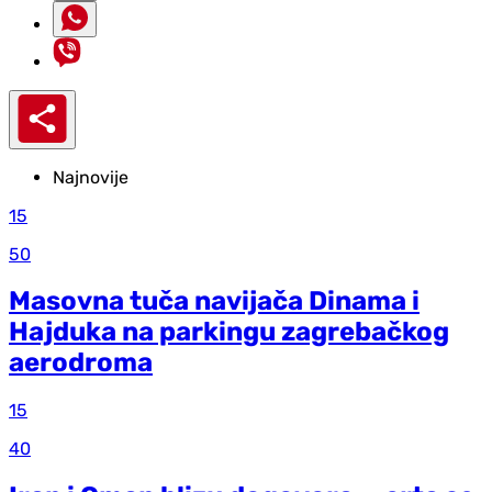
Najnovije
15
50
Masovna tuča navijača Dinama i
Hajduka na parkingu zagrebačkog
aerodroma
15
40