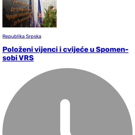
Republika Srpska
Položeni vijenci i cvijeće u Spomen-
sobi VRS