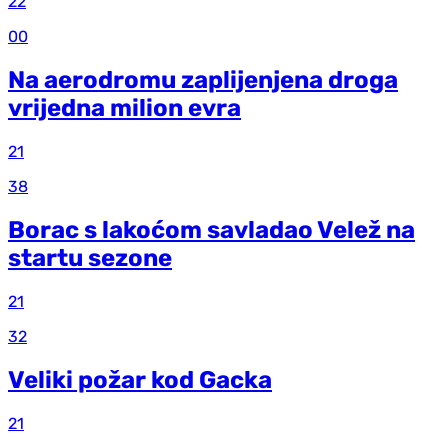
22
00
Na aerodromu zaplijenjena droga
vrijedna milion evra
21
38
Borac s lakoćom savladao Velež na
startu sezone
21
32
Veliki požar kod Gacka
21