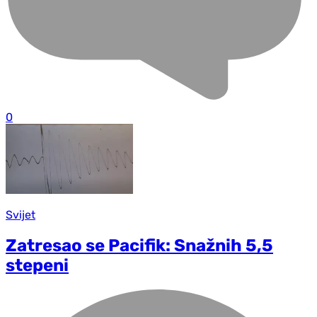
0
Svijet
Zatresao se Pacifik: Snažnih 5,5
stepeni