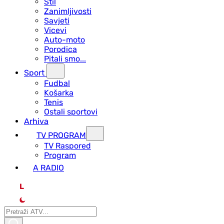
Stil
Zanimljivosti
Savjeti
Vicevi
Auto-moto
Porodica
Pitali smo...
Sport
Fudbal
Košarka
Tenis
Ostali sportovi
Arhiva
TV PROGRAM
ТV Raspored
Program
A RADIO
L