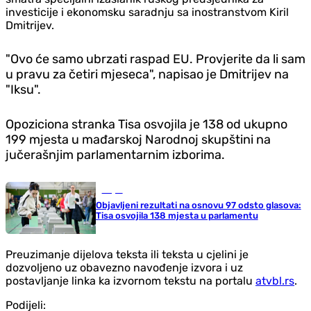
investicije i ekonomsku saradnju sa inostranstvom Kiril
Dmitrijev.
"Ovo će samo ubrzati raspad EU. Provjerite da li sam
u pravu za četiri mjeseca", napisao je Dmitrijev na
"Iksu".
Opoziciona stranka Tisa osvojila je 138 od ukupno
199 mjesta u mađarskoj Narodnoj skupštini na
jučerašnjim parlamentarnim izborima.
Svijet
Objavljeni rezultati na osnovu 97 odsto glasova:
Tisa osvojila 138 mjesta u parlamentu
Preuzimanje dijelova teksta ili teksta u cjelini je
dozvoljeno uz obavezno navođenje izvora i uz
postavljanje linka ka izvornom tekstu na portalu
atvbl.rs
.
Podijeli: