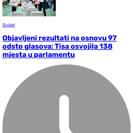
Svijet
Objavljeni rezultati na osnovu 97
odsto glasova: Tisa osvojila 138
mjesta u parlamentu