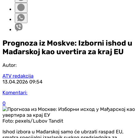
Prognoza iz Moskve: Izborni ishod u
Mađarskoj kao uvertira za kraj EU
Autor:
ATV redakcija
13.04.2026
09:54
Komentari:
0
Foto:
pexels/Lubov Tandit
Ishod izbora u Mađarskoj samo će ubrzati raspad EU,
smatra specijalni izaslanik ruskog predsjednika za