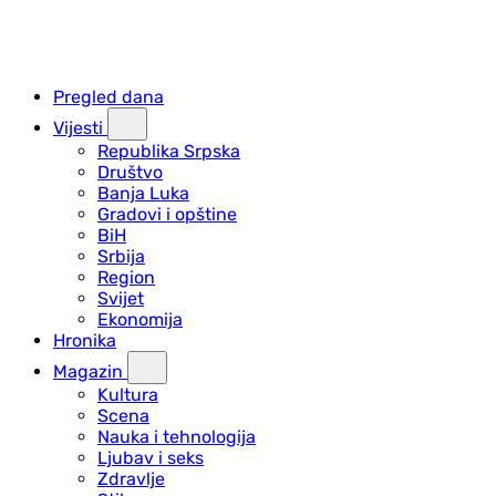
Pregled dana
Vijesti
Republika Srpska
Društvo
Banja Luka
Gradovi i opštine
BiH
Srbija
Region
Svijet
Ekonomija
Hronika
Magazin
Kultura
Scena
Nauka i tehnologija
Ljubav i seks
Zdravlje