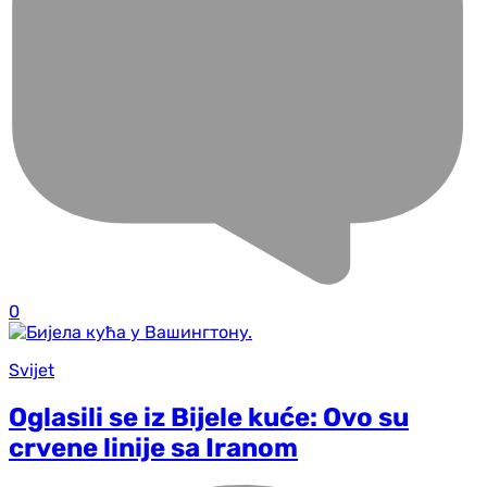
0
Svijet
Oglasili se iz Bijele kuće: Ovo su
crvene linije sa Iranom