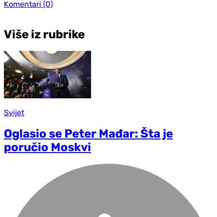
Komentari
(0)
Više iz rubrike
Svijet
Oglasio se Peter Mađar: Šta je
poručio Moskvi