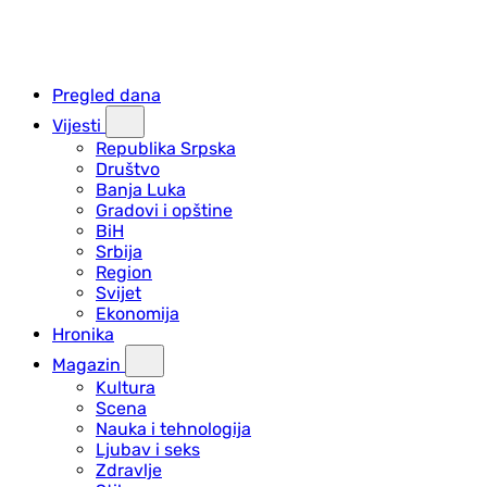
Pregled dana
Vijesti
Republika Srpska
Društvo
Banja Luka
Gradovi i opštine
BiH
Srbija
Region
Svijet
Ekonomija
Hronika
Magazin
Kultura
Scena
Nauka i tehnologija
Ljubav i seks
Zdravlje