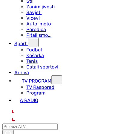
Stil
Zanimljivosti
Savjeti
Vicevi
Auto-moto
Porodica
Pitali smo...
Sport
Fudbal
Košarka
Tenis
Ostali sportovi
Arhiva
TV PROGRAM
ТV Raspored
Program
A RADIO
L