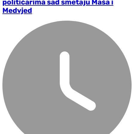
političarima sad smetaju Maša i
Medvjed