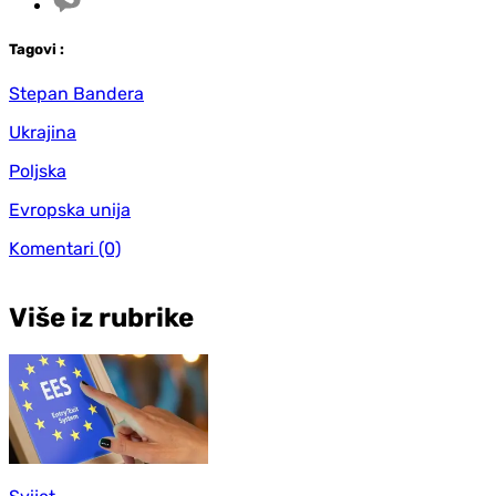
Tag
ovi
:
Stepan Bandera
Ukrajina
Poljska
Evropska unija
Komentari
(0)
Više iz rubrike