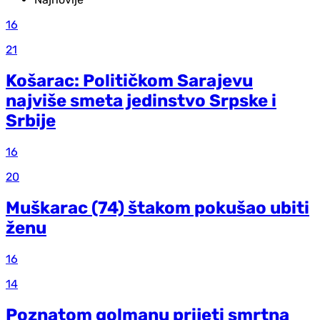
16
21
Košarac: Političkom Sarajevu
najviše smeta jedinstvo Srpske i
Srbije
16
20
Muškarac (74) štakom pokušao ubiti
ženu
16
14
Poznatom golmanu prijeti smrtna