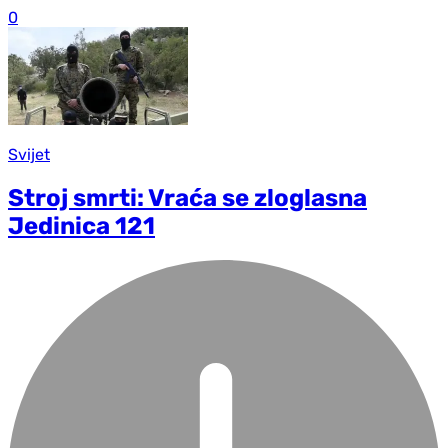
0
Svijet
Stroj smrti: Vraća se zloglasna
Jedinica 121