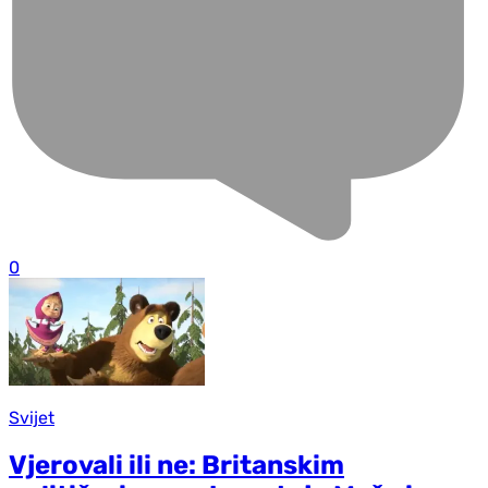
0
Svijet
Vjerovali ili ne: Britanskim