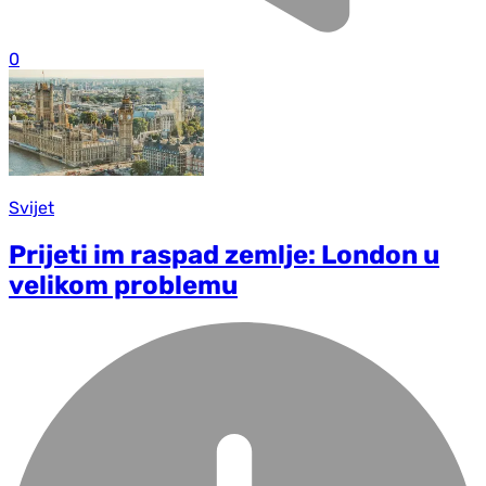
0
Svijet
Prijeti im raspad zemlje: London u
velikom problemu