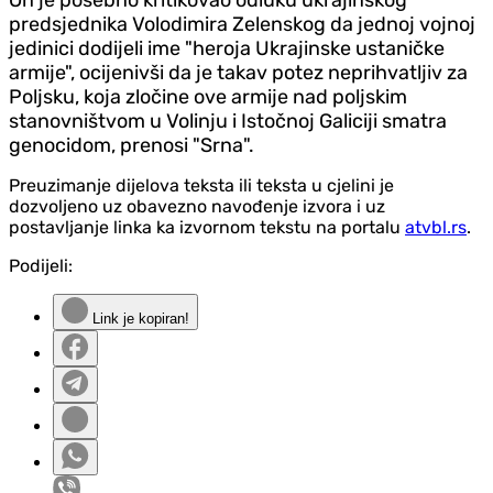
On je posebno kritikovao odluku ukrajinskog
predsjednika Volodimira Zelenskog da jednoj vojnoj
jedinici dodijeli ime "heroja Ukrajinske ustaničke
armije", ocijenivši da je takav potez neprihvatljiv za
Poljsku, koja zločine ove armije nad poljskim
stanovništvom u Volinju i Istočnoj Galiciji smatra
genocidom, prenosi "Srna".
Preuzimanje dijelova teksta ili teksta u cjelini je
dozvoljeno uz obavezno navođenje izvora i uz
postavljanje linka ka izvornom tekstu na portalu
atvbl.rs
.
Podijeli:
Link je kopiran!