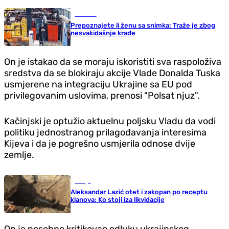
Hronika
Prepoznajete li ženu sa snimka: Traže je zbog
nesvakidašnje krađe
On je istakao da se moraju iskoristiti sva raspoloživa
sredstva da se blokiraju akcije Vlade Donalda Tuska
usmjerene na integraciju Ukrajine sa EU pod
privilegovanim uslovima, prenosi "Polsat njuz".
Kačinjski je optužio aktuelnu poljsku Vladu da vodi
politiku jednostranog prilagođavanja interesima
Kijeva i da je pogrešno usmjerila odnose dvije
zemlje.
Srbija
Aleksandar Lazić otet i zakopan po receptu
klanova: Ko stoji iza likvidacije