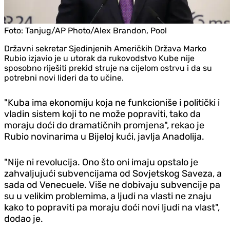
Foto:
Tanjug/AP Photo/Alex Brandon, Pool
Državni sekretar Sjedinjenih Američkih Država Marko
Rubio izjavio je u utorak da rukovodstvo Kube nije
sposobno riješiti prekid struje na cijelom ostrvu i da su
potrebni novi lideri da to učine.
"Kuba ima ekonomiju koja ne funkcioniše i politički i
vladin sistem koji to ne može popraviti, tako da
moraju doći do dramatičnih promjena", rekao je
Rubio novinarima u Bijeloj kući, javlja Anadolija.
"Nije ni revolucija. Ono što oni imaju opstalo je
zahvaljujući subvencijama od Sovjetskog Saveza, a
sada od Venecuele. Više ne dobivaju subvencije pa
su u velikim problemima, a ljudi na vlasti ne znaju
kako to popraviti pa moraju doći novi ljudi na vlast",
dodao je.