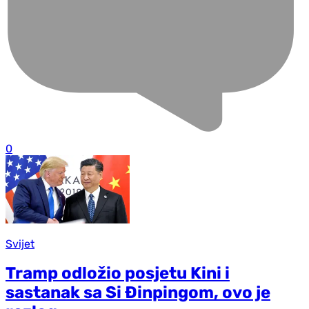
0
Svijet
Tramp odložio posjetu Kini i
sastanak sa Si Đinpingom, ovo je