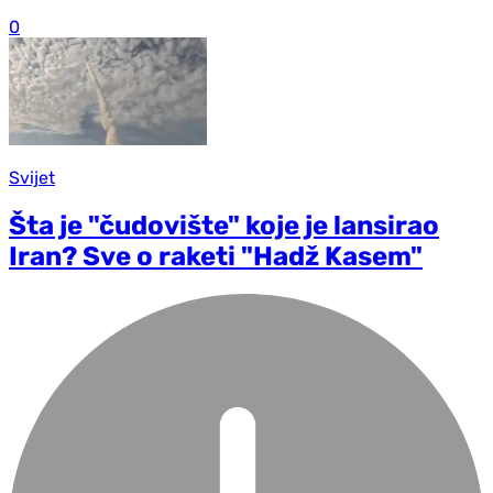
0
Svijet
Šta je "čudovište" koje je lansirao
Iran? Sve o raketi "Hadž Kasem"