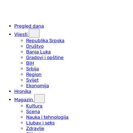
Pregled dana
Vijesti
Republika Srpska
Društvo
Banja Luka
Gradovi i opštine
BiH
Srbija
Region
Svijet
Ekonomija
Hronika
Magazin
Kultura
Scena
Nauka i tehnologija
Ljubav i seks
Zdravlje