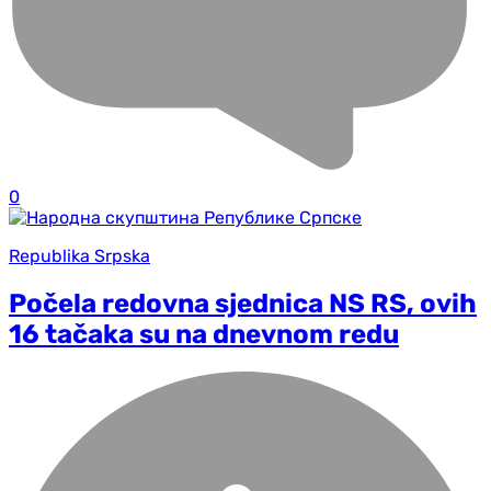
0
Republika Srpska
Počela redovna sjednica NS RS, ovih
16 tačaka su na dnevnom redu