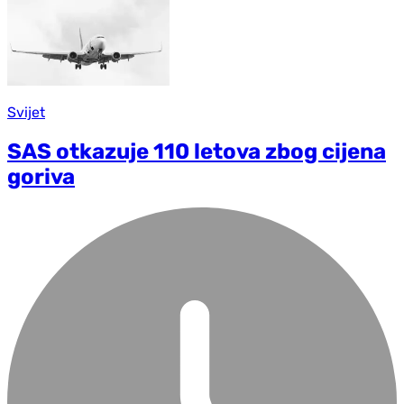
Svijet
SAS otkazuje 110 letova zbog cijena
goriva