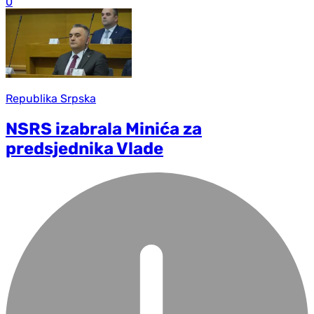
0
Republika Srpska
NSRS izabrala Minića za
predsjednika Vlade