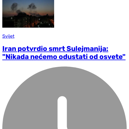
Svijet
Iran potvrdio smrt Sulejmanija:
"Nikada nećemo odustati od osvete"