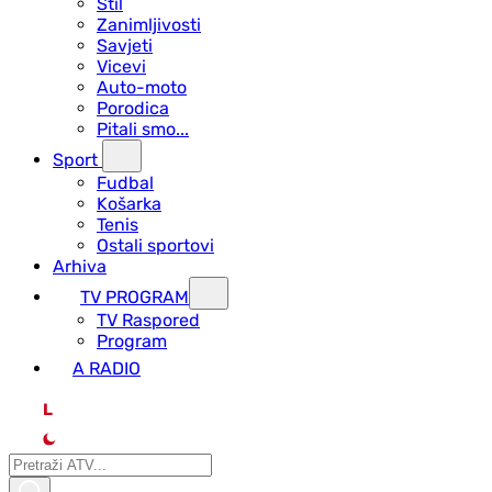
Stil
Zanimljivosti
Savjeti
Vicevi
Auto-moto
Porodica
Pitali smo...
Sport
Fudbal
Košarka
Tenis
Ostali sportovi
Arhiva
TV PROGRAM
ТV Raspored
Program
A RADIO
L