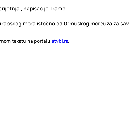
prijetnja", napisao je Tramp.
i Arapskog mora istočno od Ormuskog moreuza za sav
vornom tekstu na portalu
atvbl.rs
.