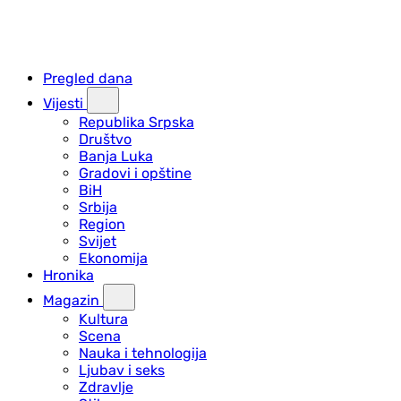
Pregled dana
Vijesti
Republika Srpska
Društvo
Banja Luka
Gradovi i opštine
BiH
Srbija
Region
Svijet
Ekonomija
Hronika
Magazin
Kultura
Scena
Nauka i tehnologija
Ljubav i seks
Zdravlje