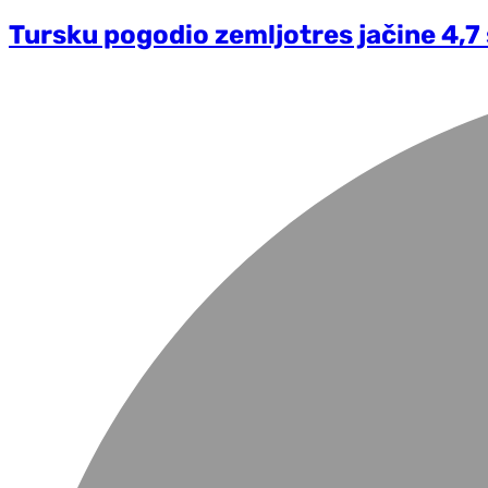
Tursku pogodio zemljotres jačine 4,7