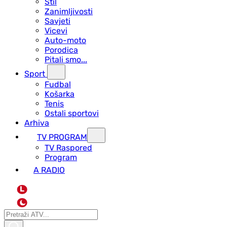
Stil
Zanimljivosti
Savjeti
Vicevi
Auto-moto
Porodica
Pitali smo...
Sport
Fudbal
Košarka
Tenis
Ostali sportovi
Arhiva
TV PROGRAM
ТV Raspored
Program
A RADIO
L