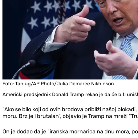
Foto:
Tanjug/AP Photo/Julia Demaree Nikhinson
Američki predsjednik Donald Tramp rekao je da će biti uniš
"Ako se bilo koji od ovih brodova približi našoj bloka
moru. Brz je i brutalan", objavio je Tramp na mreži "Tru
On je dodao da je "iranska mornarica na dnu mora, po