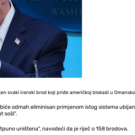
ten svaki iranski brod koji priđe američkoj blokadi u Omans
di, biće odmah eliminisan primjenom istog sistema ubijan
t sošl".
tpuno uništena", navodeći da je riječ o 158 brodova.