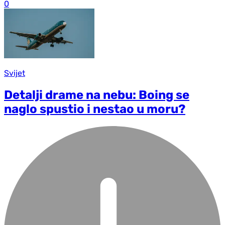
0
Svijet
Detalji drame na nebu: Boing se
naglo spustio i nestao u moru?