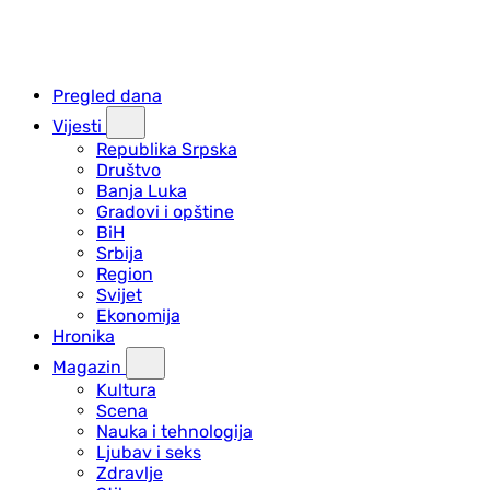
Pregled dana
Vijesti
Republika Srpska
Društvo
Banja Luka
Gradovi i opštine
BiH
Srbija
Region
Svijet
Ekonomija
Hronika
Magazin
Kultura
Scena
Nauka i tehnologija
Ljubav i seks
Zdravlje