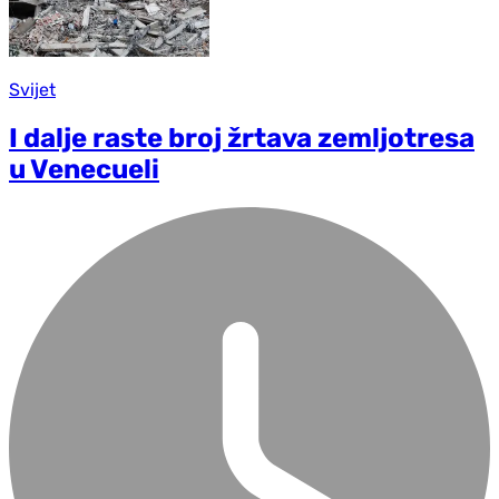
Svijet
I dalje raste broj žrtava zemljotresa
u Venecueli