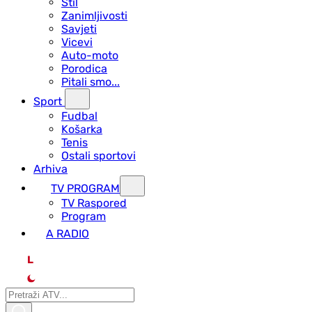
Stil
Zanimljivosti
Savjeti
Vicevi
Auto-moto
Porodica
Pitali smo...
Sport
Fudbal
Košarka
Tenis
Ostali sportovi
Arhiva
TV PROGRAM
ТV Raspored
Program
A RADIO
L