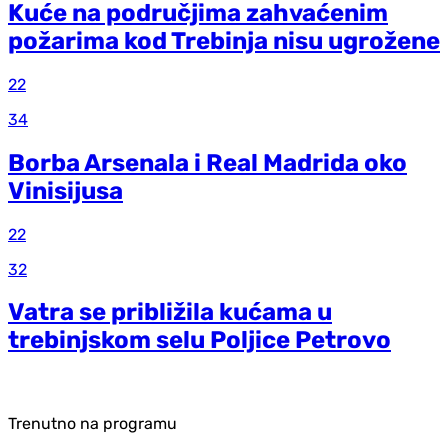
Kuće na područjima zahvaćenim
požarima kod Trebinja nisu ugrožene
22
34
Borba Arsenala i Real Madrida oko
Vinisijusa
22
32
Vatra se približila kućama u
trebinjskom selu Poljice Petrovo
Trenutno na programu