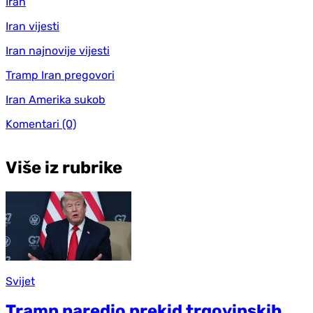
Iran
Iran vijesti
Iran najnovije vijesti
Tramp Iran pregovori
Iran Amerika sukob
Komentari
(0)
Više iz rubrike
Svijet
Tramp naredio prekid trgovinskih