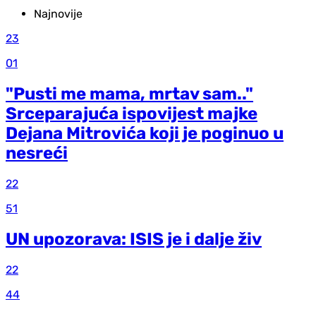
Najnovije
23
01
"Pusti me mama, mrtav sam.."
Srceparajuća ispovijest majke
Dejana Mitrovića koji je poginuo u
nesreći
22
51
UN upozorava: ISIS je i dalje živ
22
44