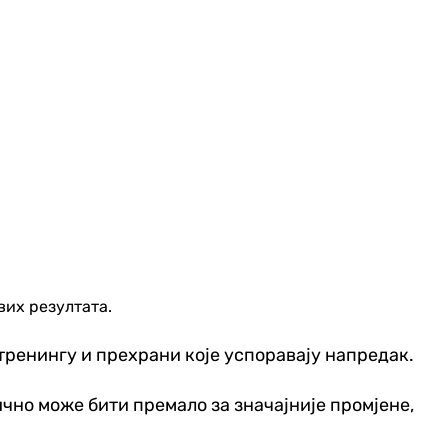
вих резултата.
тренингу и прехрани које успоравају напредак.
чно може бити премало за значајније промјене,