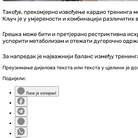
Такође, прекомјерно извођење кардио тренинга м
Кључ је у умјерености и комбинацији различитих 
Грешка може бити и претјерано рестриктивна исхр
успорити метаболизам и отежати дугорочно одрж
За напредак је најважнији баланс између тренинга
Преузимање дијелова текста или текста у цјелини је д
Подијели:
Линк је копиран!