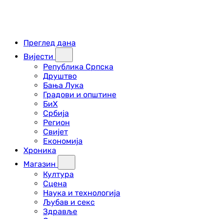
Преглед дана
Вијести
Република Српска
Друштво
Бања Лука
Градови и општине
БиХ
Србија
Регион
Свијет
Економија
Хроника
Магазин
Култура
Сцена
Наука и технологија
Љубав и секс
Здравље