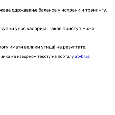
ежава одржавање баланса у исхрани и тренингу.
укупни унос калорија. Такав приступ може
могу имати велики утицај на резултате.
линка ка изворном тексту на порталу
atvbl.rs
.