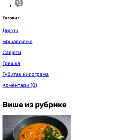
Таг
ови
:
Дијета
мршављење
Савјети
Грешка
Губитак килограма
Коментари
(0)
Више из рубрике