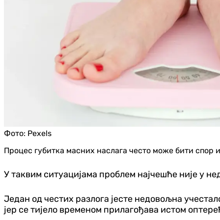
Фото:
Pexels
Процес губитка масних наслага често може бити спор 
У таквим ситуацијама проблем најчешће није у не
Један од честих разлога јесте недовољна учестал
јер се тијело временом прилагођава истом оптере