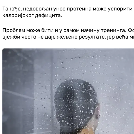
Такође, недовољан унос протеина може успорити н
калоријског дефицита.
Проблем може бити и у самом начину тренинга. Ф
вјежби често не даје жељене резултате, јер већа