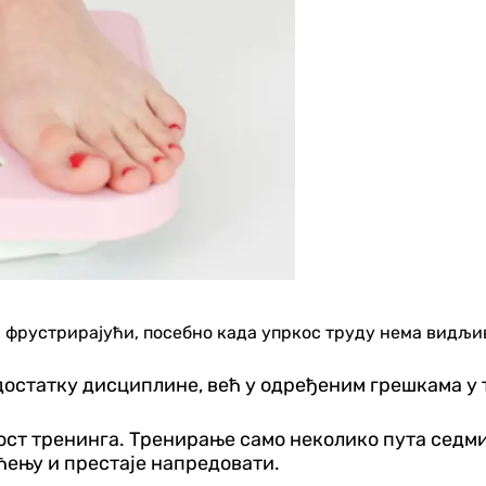
и фрустрирајући, посебно када упркос труду нема видљи
достатку дисциплине, већ у одређеним грешкама у 
ост тренинга. Тренирање само неколико пута седми
ћењу и престаје напредовати.