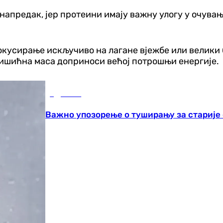
апредак, јер протеини имају важну улогу у очувању
окусирање искључиво на лагане вјежбе или велики
 мишићна маса доприноси већој потрошњи енергије.
Здравље
Важно упозорење о туширању за старије 