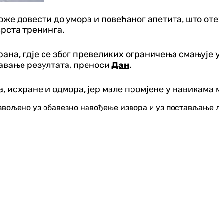
оже довести до умора и повећаног апетита, што от
врста тренинга.
ана, гд‌је се због превеликих ограничења смањује 
авање резултата, преноси
Дан
.
, исхране и одмора, јер мале промјене у навикама 
озвољено уз обавезно навођење извора и уз постављање 