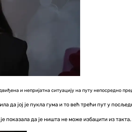
виђена и непријатна ситуацију на путу непосредно пред
а да јој је пукла гума и то већ трећи пут у посљед
је показала да је ништа не може избацити из такта.