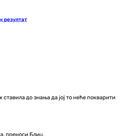
н резултат
ах ставила до знања да јој то неће покварити
а, преноси Блиц.