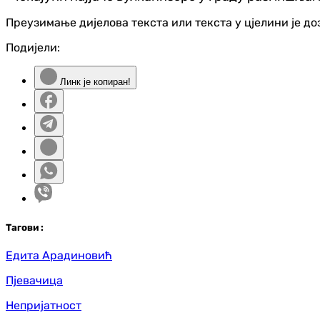
Преузимање дијелова текста или текста у цјелини је д
Подијели:
Линк је копиран!
Таг
ови
:
Едита Арадиновић
Пјевачица
Непријатност