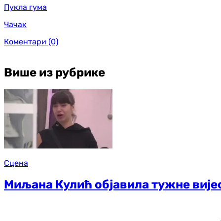
Пукла гума
Чачак
Коментари
(0)
Више из рубрике
Сцена
Миљана Кулић објавила тужне вије