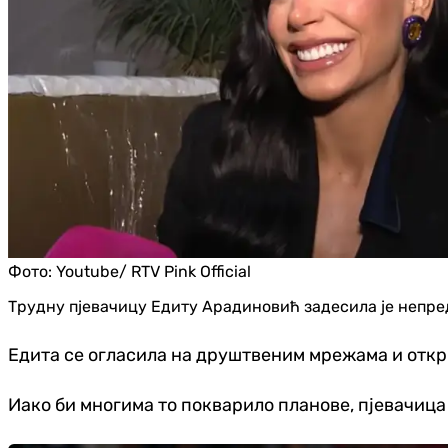
Фото:
Youtube/ RTV Pink Official
Трудну пјевачицу Едиту Арадиновић задесила је непред
Едита се огласила на друштвеним мрежама и открил
Иако би многима то покварило планове, пјевачица 