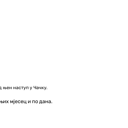
 њен наступ у Чачку.
њих мјесец и по дана.