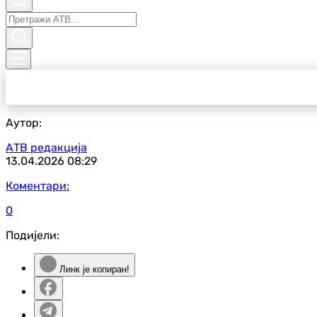
Аутор:
АТВ редакција
13.04.2026
08:29
Коментари:
0
Подијели:
Линк је копиран!