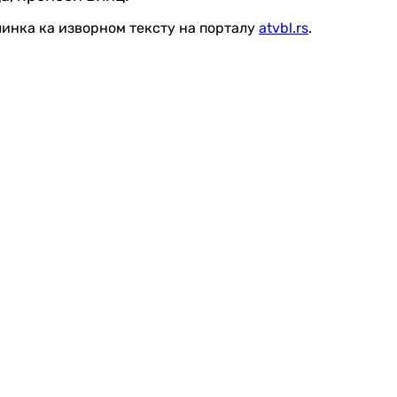
линка ка изворном тексту на порталу
atvbl.rs
.