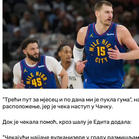
"Трећи пут за мјесец и по дана ми је пукла гума", 
расположење, јер је чека наступ у Чачку.
Док је чекала помоћ, кроз шалу је Едита додала:
"Чекајући најјаче вулканизере у граду размишљам 