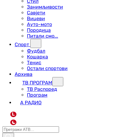
Стил
Занимљивости
Савјети
Вицеви
Ауто-мото
Породица
Питали смо...
Спорт
Фудбал
Кошарка
Тенис
Остали спортови
Архива
ТВ ПРОГРАМ
ТВ Распоред
Програм
А РАДИО
L