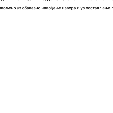
озвољено уз обавезно навођење извора и уз постављање 