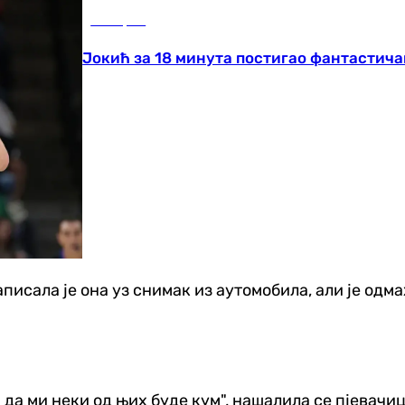
Кошарка
Јокић за 18 минута постигао фантастича
написала је она уз снимак из аутомобила, али је одм
да ми неки од њих буде кум", нашалила се пјевачиц