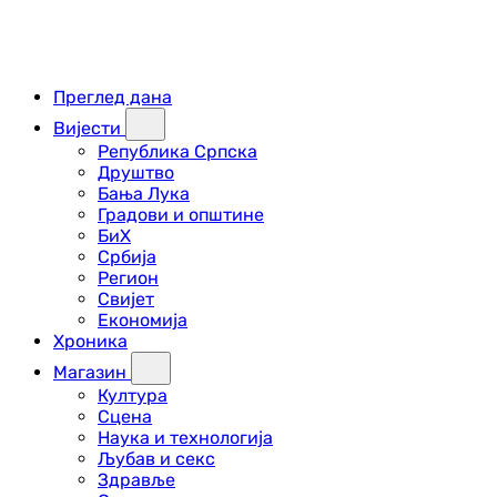
Преглед дана
Вијести
Република Српска
Друштво
Бања Лука
Градови и општине
БиХ
Србија
Регион
Свијет
Економија
Хроника
Магазин
Култура
Сцена
Наука и технологија
Љубав и секс
Здравље