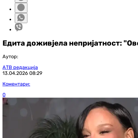
Eдита доживјела непријатност: "Ово 
Аутор:
АТВ редакција
13.04.2026
08:29
Коментари:
0