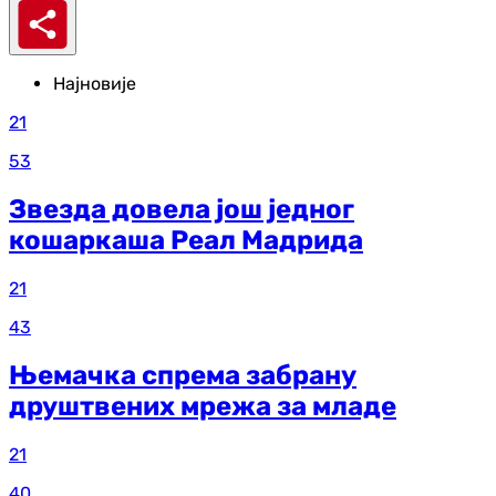
Најновије
21
53
Звезда довела још једног
кошаркаша Реал Мадрида
21
43
Њемачка спрема забрану
друштвених мрежа за младе
21
40