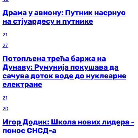
Драма у авиону: Путник насрнуо
на стјуардесу и путнике
21
27
Потопљена трећа баржа на
Дунаву: Румунија покушава да
сачува доток воде до нуклеарне
електране
21
20
Игор Додик: Школа нових лидера -
понос СНСД-а