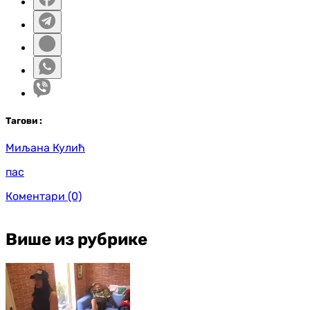
Таг
ови
:
Миљана Кулић
пас
Коментари
(0)
Више из рубрике