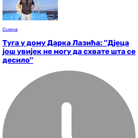
Сцена
Туга у дому Дарка Лазића: ''Дјеца
још увијек не могу да схвате шта се
десило''