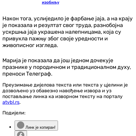
изобиљу
Након тога, услиједило је фарбање јаја, а на крају
је показала и резултат свог труда, разнобојна
ускршња јаја украшена налепницама, која су
привукла пажњу због своје уредности и
живописног изгледа.
Марија је показала да још једном дочекује
празнике у породичном и традиционалном духу,
преноси Телеграф.
Преузимање дијелова текста или текста у цјелини је
дозвољено уз обавезно навођење извора и уз
постављање линка ка изворном тексту на порталу
atvbl.rs
.
Подијели:
Линк је копиран!