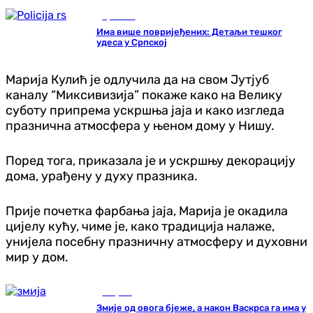
Хроника
Има више повријеђених: Детаљи тешког
удеса у Српској
Марија Кулић је одлучила да на свом Јутјуб
каналу “Миксивизија” покаже како на Велику
суботу припрема ускршња јаја и како изгледа
празнична атмосфера у њеном дому у Нишу.
Поред тога, приказала је и ускршњу декорацију
дома, урађену у духу празника.
Прије почетка фарбања јаја, Марија је окадила
цијелу кућу, чиме је, како традиција налаже,
унијела посебну празничну атмосферу и духовни
мир у дом.
Савјети
Змије од овога бјеже, а након Васкрса га има у