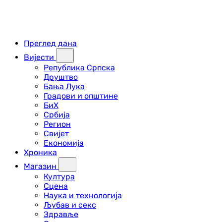
Преглед дана
Вијести
Република Српска
Друштво
Бања Лука
Градови и општине
БиХ
Србија
Регион
Свијет
Економија
Хроника
Магазин
Култура
Сцена
Наука и технологија
Љубав и секс
Здравље