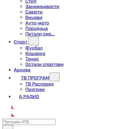
Стил
Занимљивости
Савјети
Вицеви
Ауто-мото
Породица
Питали смо...
Спорт
Фудбал
Кошарка
Тенис
Остали спортови
Архива
ТВ ПРОГРАМ
ТВ Распоред
Програм
А РАДИО
L