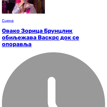
Сцена
Овако Зорица Брунцлик
обиљежава Васкрс док се
опоравља