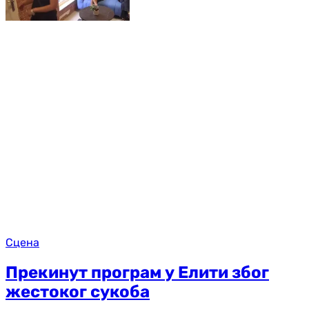
Сцена
Прекинут програм у Елити због
жестоког сукоба