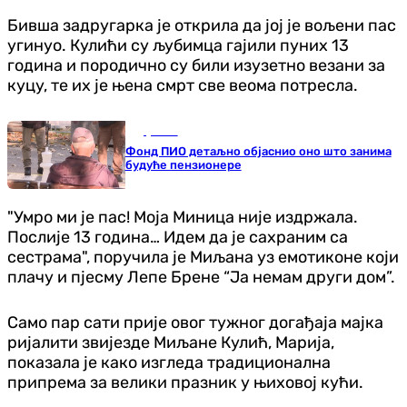
Бивша задругарка је открила да јој је вољени пас
угинуо. Кулићи су љубимца гајили пуних 13
година и породично су били изузетно везани за
куцу, те их је њена смрт све веома потресла.
Друштво
Фонд ПИО детаљно објаснио оно што занима
будуће пензионере
"Умро ми је пас! Моја Миница није издржала.
Послије 13 година… Идем да је сахраним са
сестрама", поручила је Миљана уз емотиконе који
плачу и пјесму Лепе Брене “Ја немам други дом”.
Само пар сати прије овог тужног догађаја мајка
ријалити звијезде Миљане Кулић, Марија,
показала је како изгледа традиционална
припрема за велики празник у њиховој кући.