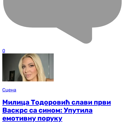
0
Сцена
Милица Тодоровић слави први
Васкрс са сином: Упутила
емотивну поруку