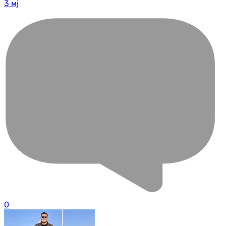
3 мј
0