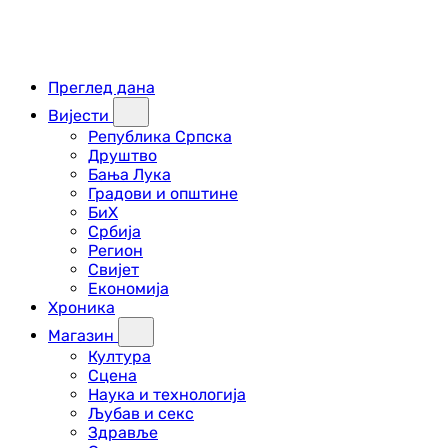
Преглед дана
Вијести
Република Српска
Друштво
Бања Лука
Градови и општине
БиХ
Србија
Регион
Свијет
Економија
Хроника
Магазин
Култура
Сцена
Наука и технологија
Љубав и секс
Здравље