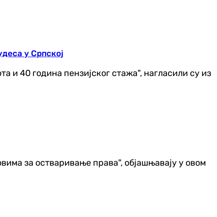
деса у Српској
а и 40 година пензијског стажа", нагласили су из
вима за остваривање права", објашњавају у овом