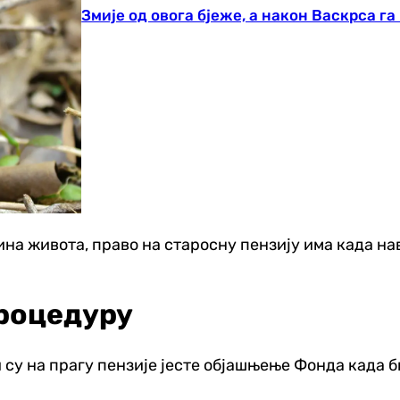
Змије од овога бјеже, а након Васкрса га
ина живота, право на старосну пензију има када н
процедуру
 су на прагу пензије јесте објашњење Фонда када 