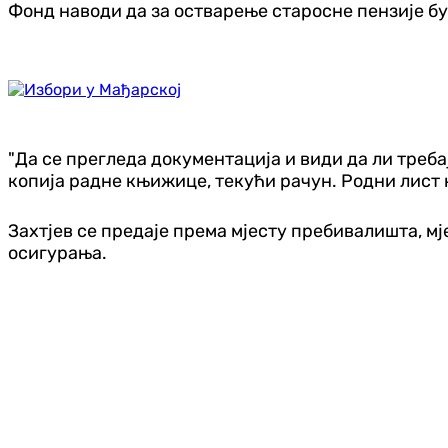
Фонд наводи да за остварење старосне пензије бу
"Да се прегледа документација и види да ли треба
копија радне књижице, текући рачун. Родни лист н
Захтјев се предаје према мјесту пребивалишта, 
осигурања.