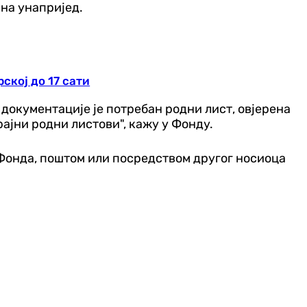
ана унапријед.
ској до 17 сати
 документације је потребан родни лист, овјерена
рајни родни листови", кажу у Фонду.
 Фонда, поштом или посредством другог носиоца