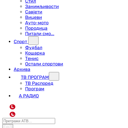
Стил
Занимљивости
Савјети
Вицеви
Ауто-мото
Породица
Питали смо...
Спорт
Фудбал
Кошарка
Тенис
Остали спортови
Архива
ТВ ПРОГРАМ
ТВ Распоред
Програм
А РАДИО
L