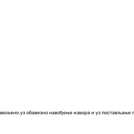
озвољено уз обавезно навођење извора и уз постављање 