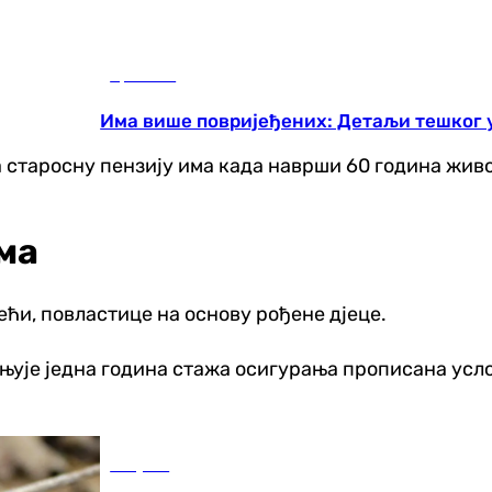
Хроника
Има више повријеђених: Детаљи тешког у
 старосну пензију има када наврши 60 година живот
ма
ећи, повластице на основу рођене дјеце.
ањује једна година стажа осигурања прописана усло
Савјети