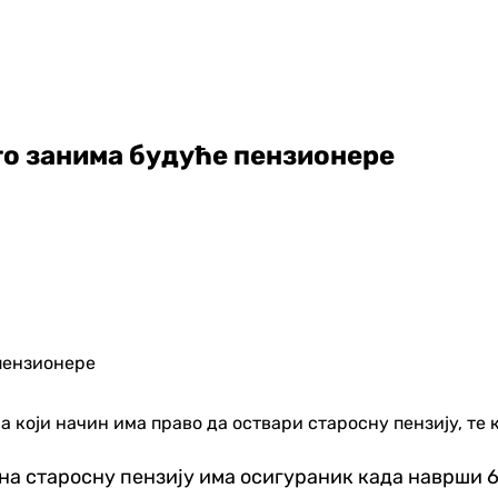
о занима будуће пензионере
 који начин има право да оствари старосну пензију, те к
 на старосну пензију има осигураник када наврши 