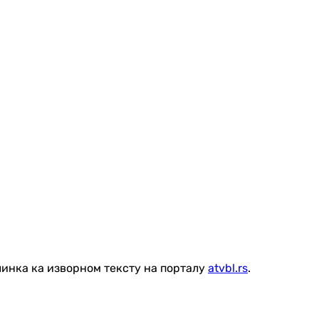
линка ка изворном тексту на порталу
atvbl.rs
.