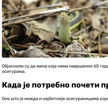
Објаснили су да жена која нема навршених 65 год
осигурања.
Када је потребно почети 
Оно што је можда и најбитније осигураницима који