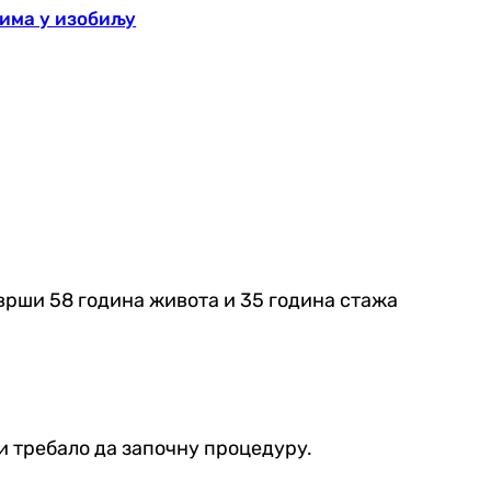
 има у изобиљу
аврши 58 година живота и 35 година стажа
би требало да започну процедуру.