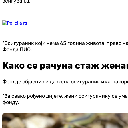
осигурања.
"Осигураник који нема 65 година живота, право на
Фонда ПИО.
Како се рачуна стаж жена
Фонд је објаснио и да жена осигураник има, такор
"За свако рођено дијете, жени осигуранику се ум
фонду.