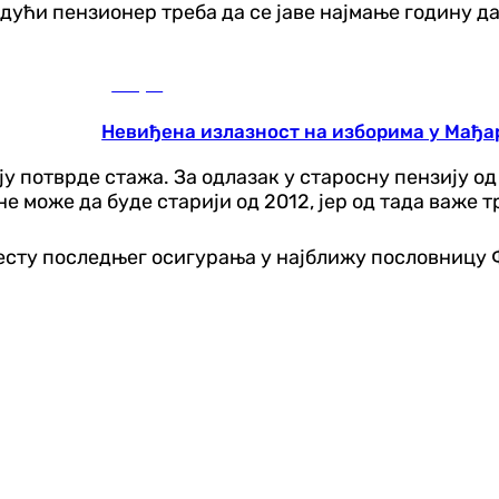
дући пензионер треба да се јаве најмање годину д
Свијет
Невиђена излазност на изборима у Мађар
ју потврде стажа. За одлазак у старосну пензију од
е може да буде старији од 2012, јер од тада важе т
мјесту последњег осигурања у најближу пословницу