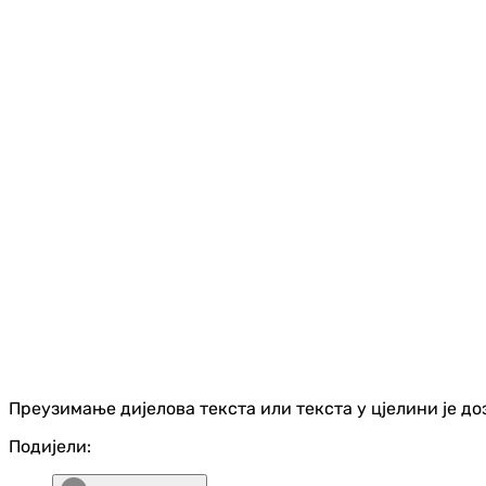
Преузимање дијелова текста или текста у цјелини је д
Подијели: