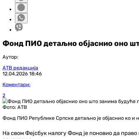
Фонд ПИО детаљно објаснио оно шт
Аутор:
АТВ редакција
12.04.2026
18:46
Коментари:
2
Фото:
АТВ
Фонд ПИО Републике Српске детаљно је објаснио ко и на
На свом Фејсбук налогу Фонд је поновио да право