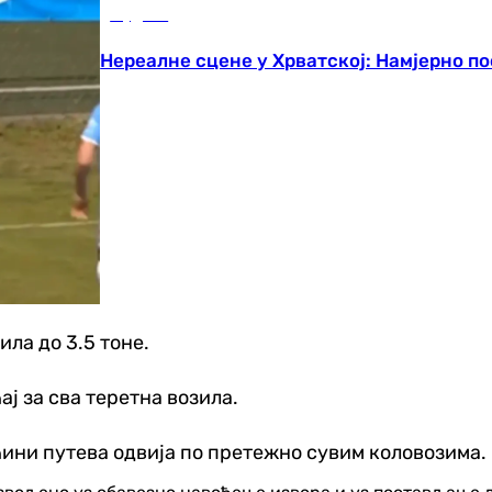
Фудбал
Нереалне сцене у Хрватској: Намјерно по
ила до 3.5 тоне.
ј за сва теретна возила.
ћини путева одвија по претежно сувим коловозима.