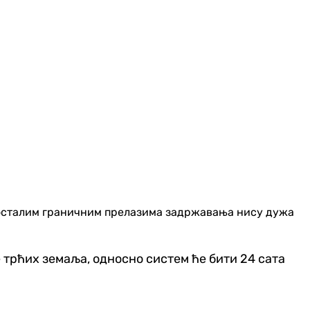
а осталим граничним прелазима задржавања нису дужа
 трћих земаља, односно систем ће бити 24 сата