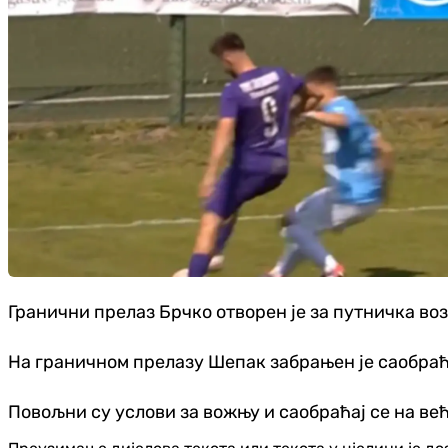
Гранични прелаз Брчко отворен је за путничка воз
На граничном прелазу Шепак забрањен је саобраћа
Повољни су услови за вожњу и саобраћај се на ве