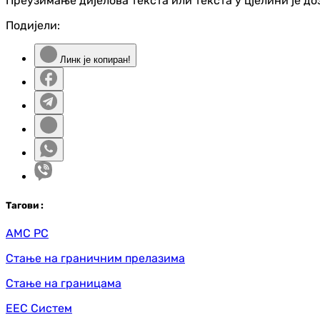
Преузимање дијелова текста или текста у цјелини је д
Подијели:
Линк је копиран!
Таг
ови
:
АМС РС
Стање на граничним прелазима
Стање на границама
ЕЕС Систем