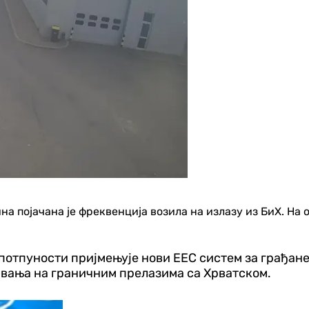
а појачана је фреквенција возила на излазу из БиХ. Н
 потпуности пријмењује нови ЕЕС систем за грађане
авања на граничним прелазима са Хрватском.