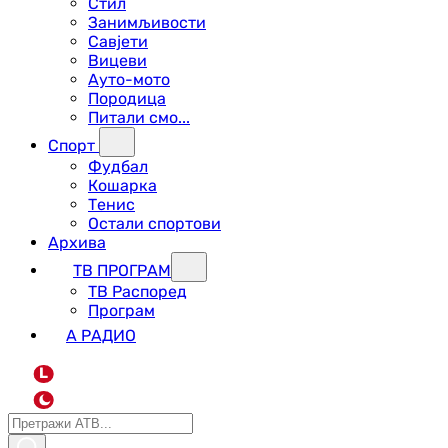
Стил
Занимљивости
Савјети
Вицеви
Ауто-мото
Породица
Питали смо...
Спорт
Фудбал
Кошарка
Тенис
Остали спортови
Архива
ТВ ПРОГРАМ
ТВ Распоред
Програм
А РАДИО
L