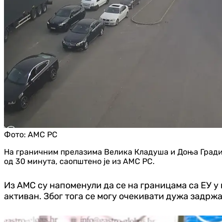
Фото:
АМС РС
На граничним прелазима Велика Кладуша и Доња Градин
од 30 минута, саопштено је из АМС РС.
Из АМС су напоменули да се на границама са ЕУ у
активан. Због тога се могу очекивати дужа задрж