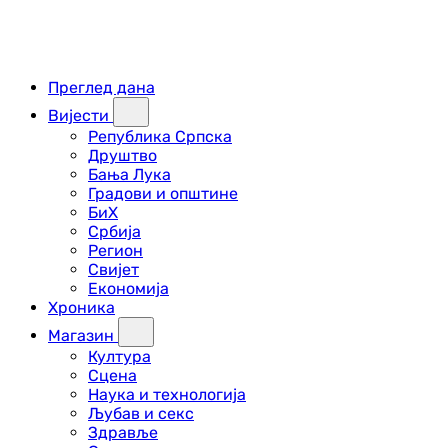
Преглед дана
Вијести
Република Српска
Друштво
Бања Лука
Градови и општине
БиХ
Србија
Регион
Свијет
Економија
Хроника
Магазин
Култура
Сцена
Наука и технологија
Љубав и секс
Здравље