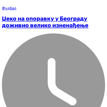
Фудбал
Џеко на опоравку у Београду
доживио велико изненађење