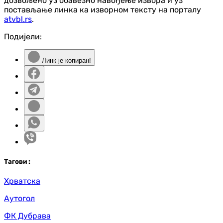
дозвољено уз обавезно навођење извора и уз
постављање линка ка изворном тексту на порталу
atvbl.rs
.
Подијели:
Линк је копиран!
Таг
ови
:
Хрватска
Аутогол
ФК Дубрава