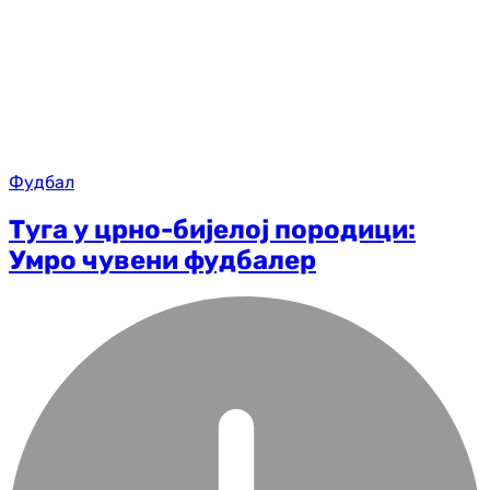
Фудбал
Туга у црно-бијелој породици:
Умро чувени фудбалер