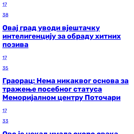
17
38
Овај град уводи вјештачку
интелигенцију за обраду хитних
позива
17
35
Граорац: Нема никаквог основа за
тражење посебног статуса
Меморијалном центру Поточари
17
33