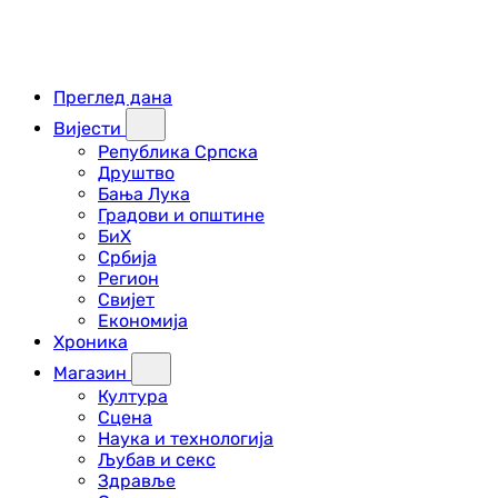
Преглед дана
Вијести
Република Српска
Друштво
Бања Лука
Градови и општине
БиХ
Србија
Регион
Свијет
Економија
Хроника
Магазин
Култура
Сцена
Наука и технологија
Љубав и секс
Здравље