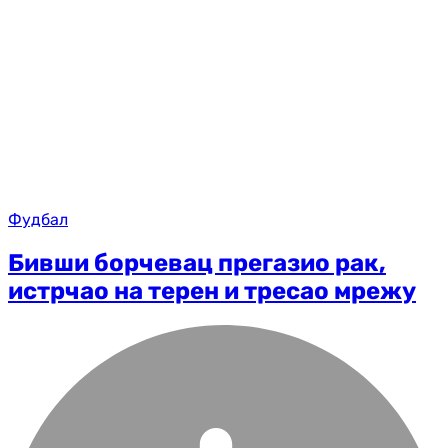
Фудбал
Бивши борчевац прегазио рак,
истрчао на терен и тресао мрежу