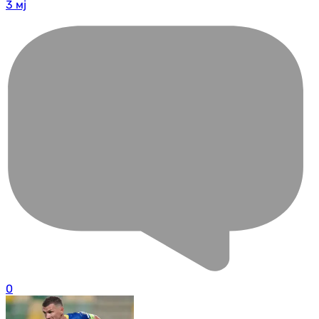
3 мј
0