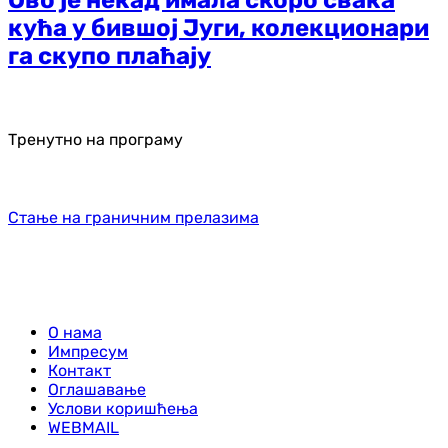
Ово је некад имала скоро свака
кућа у бившој Југи, колекционари
га скупо плаћају
Тренутно на програму
Стање на граничним прелазима
О нама
Импресум
Контакт
Оглашавање
Услови коришћења
WEBMAIL