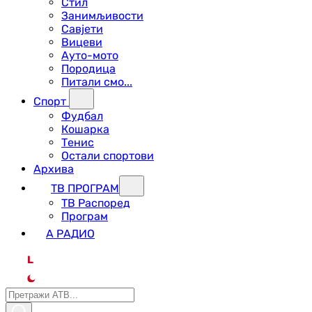
Стил
Занимљивости
Савјети
Вицеви
Ауто-мото
Породица
Питали смо...
Спорт
Фудбал
Кошарка
Тенис
Остали спортови
Архива
ТВ ПРОГРАМ
ТВ Распоред
Програм
А РАДИО
L