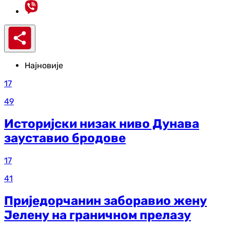
Најновије
17
49
Историјски низак ниво Дунава
зауставио бродове
17
41
Приједорчанин заборавио жену
Јелену на граничном прелазу