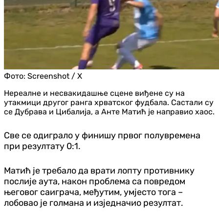
Фото:
Screenshot / X
Нереалне и несвакидашње сцене виђене су на
утакмици другог ранга хрватског фудбала. Састали су
се Дубрава и Цибалија, а Анте Матић је направио хаос.
Све се одиграло у финишу првог полувремена
при резултату 0:1.
Матић је требало да врати лопту противнику
послије аута, након проблема са повредом
његовог саиграча, међутим, умјесто тога –
лобовао је голмана и изједначио резултат.