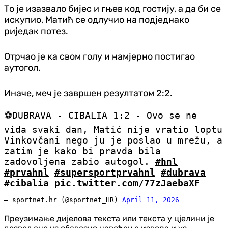
То је изазвало бијес и гњев код гостију, а да би се
искупио, Матић се одлучио на подједнако
риједак потез.
Отрчао је ка свом голу и намјерно постигао
аутогол.
Иначе, меч је завршен резултатом 2:2.
⚽️DUBRAVA - CIBALIA 1:2 - Ovo se ne
viđa svaki dan, Matić nije vratio loptu
Vinkovčani nego ju je poslao u mrežu, a
zatim je kako bi pravda bila
zadovoljena zabio autogol.
#hnl
#prvahnl
#supersportprvahnl
#dubrava
#cibalia
pic.twitter.com/77zJaebaXF
— sportnet.hr (@sportnet_HR)
April 11, 2026
Преузимање дијелова текста или текста у цјелини је