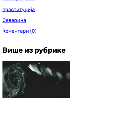
проституција
Северина
Коментари
(0)
Више из рубрике