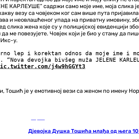
НЕ КАРЛЕУШЕ” садржи само моје име, моја слика је
какву везу са човјеком ког сам више пута пријавил
рава и неовлашћеног упада на приватну имовину, зб
ред слика жена које су у полицијској евиденцији зб
м да ме повезујете. Човјек који је био у стању да 
 Икс-у.
rno lep i korektan odnos da moje ime i m
. “Nova devojka bivšeg muža JELENE KARLE
ic.twitter.com/j4w9hGGYt3
 Тошић је у емотивној вези са женом по имену Нора,
Сцена
Дјевојка Душка Тошића млађа од њега 10