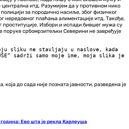
 централна итд. Разумијем да у противном нико
а полицији за породично насиље, због физичког
ог нередовног плаћања алиментације итд. Такође,
ог проституције. Избори и испади бившег мужа су
пише поруке србомрзитељки Северини не завређује
oju sliku ne stavljaju u naslove, kada
UŠE” sadrži samo moje ime, moja slika je
 која до сада није позната јавности, разведена је
 година: Ево шта је рекла Карлеуша