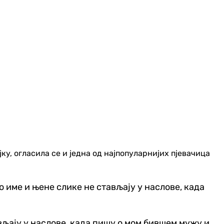
ку, огласила се и једна од најпопуларнијих пјевачица
 име и њене слике не стављају у наслове, када
ављају у наслове, када пишу о мом бившем мужу и