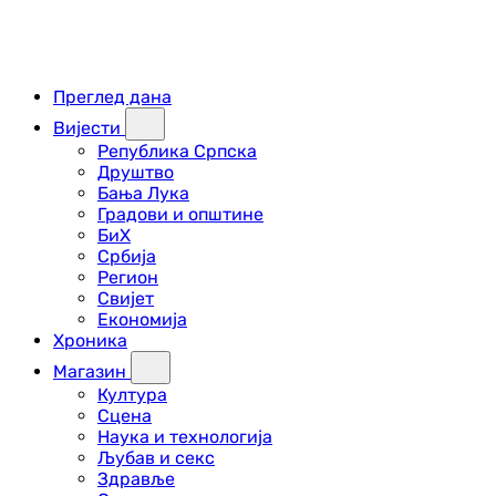
Преглед дана
Вијести
Република Српска
Друштво
Бања Лука
Градови и општине
БиХ
Србија
Регион
Свијет
Економија
Хроника
Магазин
Култура
Сцена
Наука и технологија
Љубав и секс
Здравље