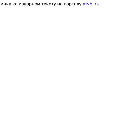
линка ка изворном тексту на порталу
atvbl.rs
.