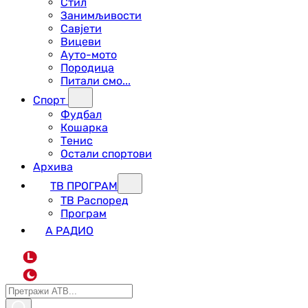
Стил
Занимљивости
Савјети
Вицеви
Ауто-мото
Породица
Питали смо...
Спорт
Фудбал
Кошарка
Тенис
Остали спортови
Архива
ТВ ПРОГРАМ
ТВ Распоред
Програм
А РАДИО
L