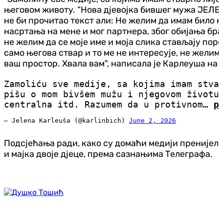
његовом животу. “Нова дјевојка бившег мужа ЈЕЛЕ
не би прочитао текст али: Не желим да имам било 
насртања на мене и мог партнера, због обијања б
не желим да се моје име и моја слика стављају по
само његова ствар и то ме не интересује, не жели
ваш простор. Хвала вам", написала је Карлеуша на
Zamoliću sve medije, sa kojima imam stva
pišu o mom bivšem mužu i njegovom životu
centralna itd. Razumem da u protivnom…
p
— Jelena Karleuša (@karlinbich)
June 2, 2026
Подсјећања ради, како су домаћи медији пренијели,
и мајка двоје дјеце, према сазнањима Телеграфа.