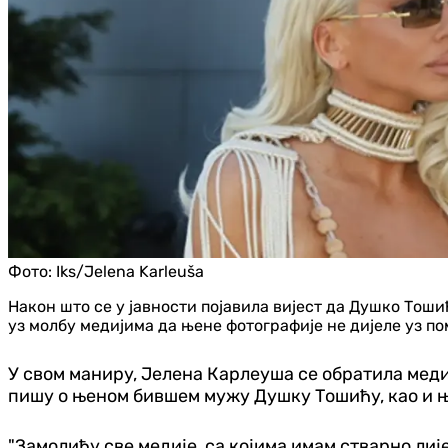
Фото:
Iks/Jelena Karleuša
Након што се у јавности појавила вијест да Душко Тоши
уз молбу медијима да њене фотографије не дијеле уз по
У свом маниру, Јелена Карлеуша се обратила медиј
пишу о њеном бившем мужу Душку Тошићу, као и 
"Замолићу све медије, са којима имам стварно лиј