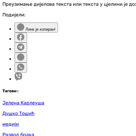
Преузимање дијелова текста или текста у цјелини је д
Подијели:
Линк је копиран!
Таг
ови
:
Јелена Карлеуша
Душко Тошић
медији
Развод брака