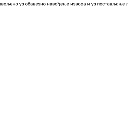
озвољено уз обавезно навођење извора и уз постављање 