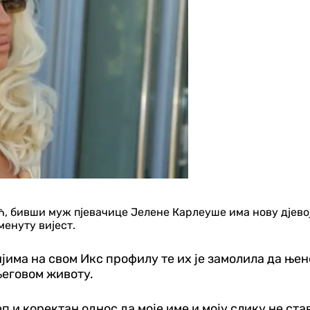
ћ, бивши муж пјевачице Јелене Карлеуше има нову дјевој
менуту вијест.
има на свом Икс профилу те их је замолила да њено
његовом животу.
еп и коректан однос да моје име и моју слику не ст