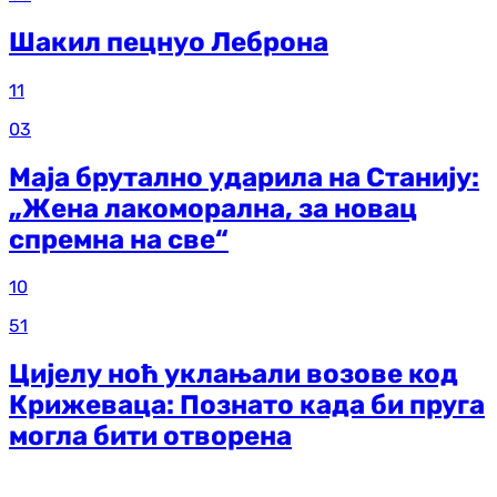
Шакил пецнуо Леброна
11
03
Маја брутално ударила на Станију:
„Жена лакоморална, за новац
спремна на све“
10
51
Цијелу ноћ уклањали возове код
Крижеваца: Познато када би пруга
могла бити отворена