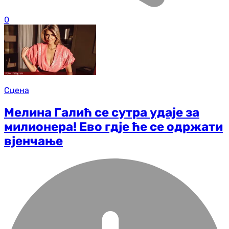
0
Сцена
Мелина Галић се сутра удаје за
милионера! Ево гдје ће се одржати
вјенчање