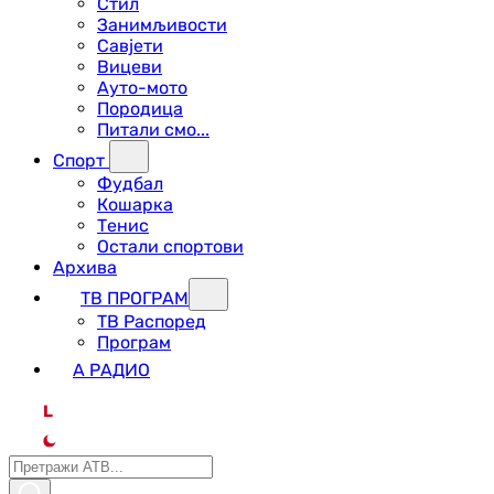
Стил
Занимљивости
Савјети
Вицеви
Ауто-мото
Породица
Питали смо...
Спорт
Фудбал
Кошарка
Тенис
Остали спортови
Архива
ТВ ПРОГРАМ
ТВ Распоред
Програм
А РАДИО
L