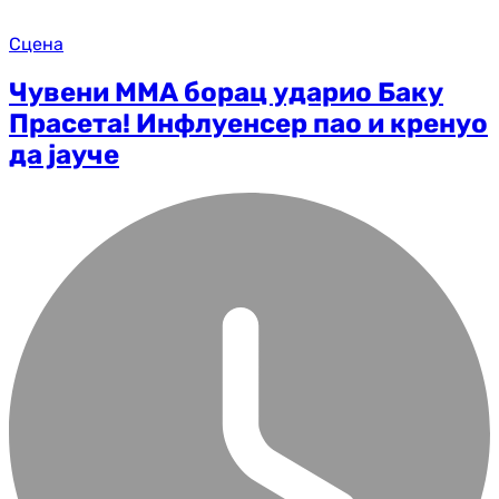
Сцена
Чувени ММА борац ударио Баку
Прасета! Инфлуенсер пао и кренуо
да јауче