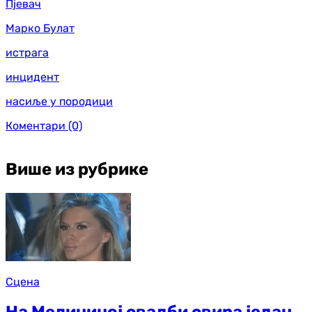
Пјевач
Марко Булат
истрага
инцидент
насиље у породици
Коментари
(0)
Више из рубрике
Сцена