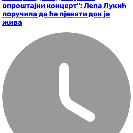
опроштајни концерт": Лепа Лукић
поручила да ће пјевати док је
жива