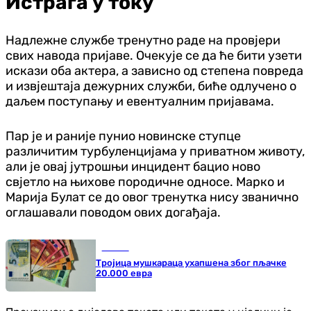
Истрага у току
Надлежне службе тренутно раде на провјери
свих навода пријаве. Очекује се да ће бити узети
искази оба актера, а зависно од степена повреда
и извјештаја дежурних служби, биће одлучено о
даљем поступању и евентуалним пријавама.
Пар је и раније пунио новинске ступце
различитим турбуленцијама у приватном животу,
али је овај јутрошњи инцидент бацио ново
свјетло на њихове породичне односе. Марко и
Марија Булат се до овог тренутка нису званично
оглашавали поводом ових догађаја.
Регион
Тројица мушкараца ухапшена због пљачке
20.000 евра