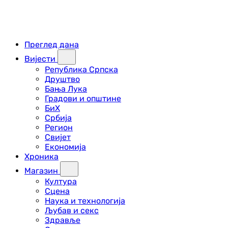
Преглед дана
Вијести
Република Српска
Друштво
Бања Лука
Градови и општине
БиХ
Србија
Регион
Свијет
Економија
Хроника
Магазин
Култура
Сцена
Наука и технологија
Љубав и секс
Здравље