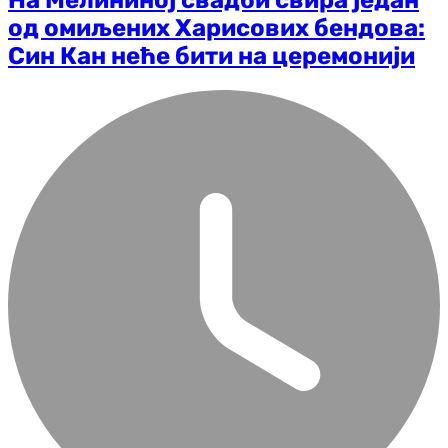
На Мелининој свадби свира један
од омиљених Харисових бендова:
Син Кан неће бити на церемонији