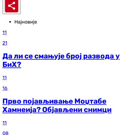
Најновије
11
21
Да ли се смањује број развода у
БиХ?
11
16
Прво појављивање Моџтабе
Хамнеија? Објављени снимци
11
08