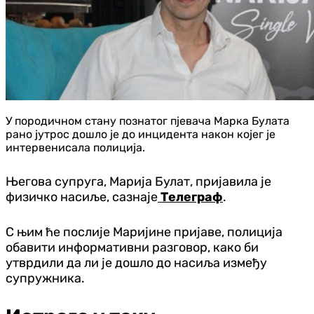
У породичном стану познатог пјевача Марка Булата
рано јутрос дошло је до инцидента након којег је
интервенисала полиција.
Његова супруга, Марија Булат, пријавила је
физичко насиље, сазнаје
Телеграф
.
С њим ће послије Маријине пријаве, полиција
обавити информативни разговор, како би
утврдили да ли је дошло до насиља између
супружника.