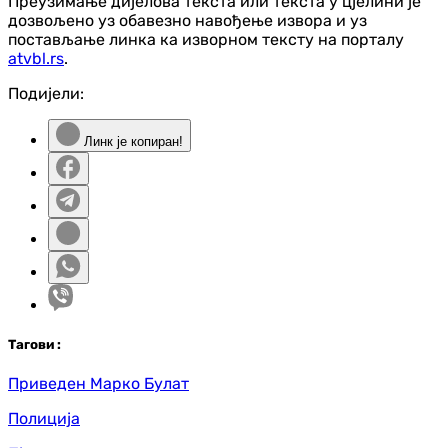
Преузимање дијелова текста или текста у цјелини је
дозвољено уз обавезно навођење извора и уз
постављање линка ка изворном тексту на порталу
atvbl.rs
.
Подијели:
Линк је копиран!
Таг
ови
:
Приведен Марко Булат
Полиција