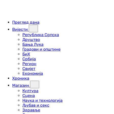
Преглед дана
Вијести
Република Српска
Друштво
Бања Лука
Градови и општине
БиХ
Србија
Регион
Свијет
Економија
Хроника
Магазин
Култура
Сцена
Наука и технологија
Љубав и секс
Здравље