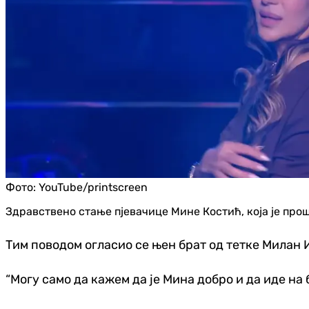
Фото:
YouTube/printscreen
Здравствено стање пјевачице Мине Костић, која је пр
Тим поводом огласио се њен брат од тетке Милан И
“Могу само да кажем да је Мина добро и да иде на