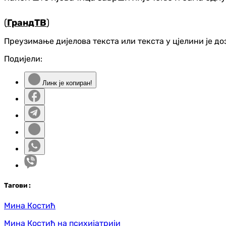
(
ГрандТВ
)
Преузимање дијелова текста или текста у цјелини је д
Подијели:
Линк је копиран!
Таг
ови
:
Мина Костић
Мина Костић на психијатрији