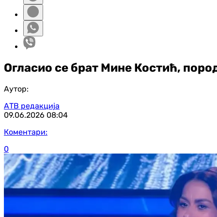
Огласио се брат Мине Костић, поро
Аутор:
АТВ редакција
09.06.2026
08:04
Коментари:
0