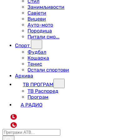
Стил
Занимљивости
Савјети
Вицеви
Ауто-мото
Породица
Питали смо...
Спорт
Фудбал
Кошарка
Тенис
Остали спортови
Архива
ТВ ПРОГРАМ
ТВ Распоред
Програм
А РАДИО
L