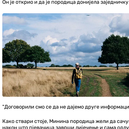
Он је открио и да је породица донијела заједничк
"Договорили смо се да не дајемо друге информације
Како ствари стоје, Минина породица жели да сачу
након што пјевачица заврши лијечење и сама одлуч