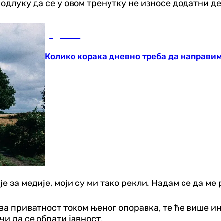
у одлуку да се у овом тренутку не износе додатни д
Здравље
Колико корака дневно треба да направим
 за медије, моји су ми тако рекли. Надам се да ме 
ва приватност током њеног опоравка, те ће више ин
и да се обрати јавност.