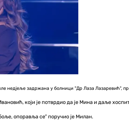
ошле нед‌јеље задржана у болници "Др Лаза Лазаревић",
вановић, који је потврдио да је Мина и даље хоспи
 боље, опоравља се” поручио је Милан.