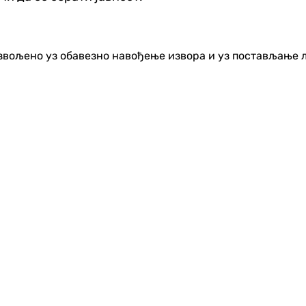
озвољено уз обавезно навођење извора и уз постављање 