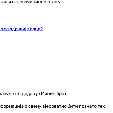
етаљи о пјевачицином стању.
о за здравије срце?
разумете", додао је Минин брат.
формација о свему вјероватно бити познато тек