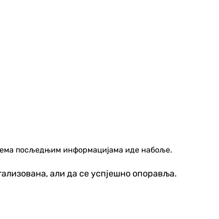
 према посљедњим информацијама иде набоље.
тализована, али да се успјешно опоравља.