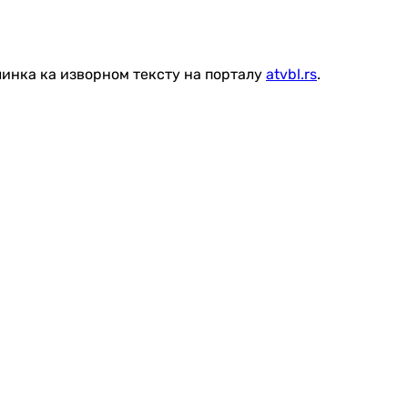
линка ка изворном тексту на порталу
atvbl.rs
.