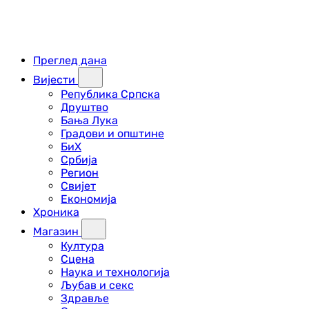
Преглед дана
Вијести
Република Српска
Друштво
Бања Лука
Градови и општине
БиХ
Србија
Регион
Свијет
Економија
Хроника
Магазин
Култура
Сцена
Наука и технологија
Љубав и секс
Здравље