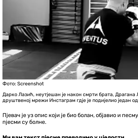
Фото:
Screenshot
Дарко Лазић, неутјешан је након смрти брата, Драгана Л
друштвеној мрежи Инстаграм гдје је подијелио један о
Пјевач је уз опис који је био болан, објавио и пес
пјесми су болне.
Ми вам текст пјесме преводимо у цјелости