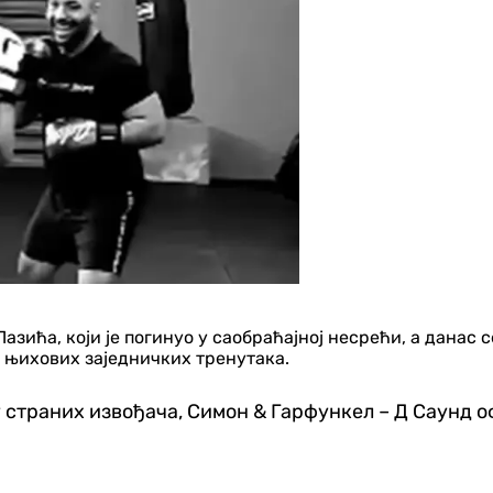
азића, који је погинуо у саобраћајној несрећи, а данас с
д њихових заједничких тренутака.
му страних извођача, Симон & Гарфункел – Д Саунд оф