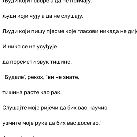
Људи који говоре а да не причају,
људи који чују а да не слушају.
Људи који пишу пјесме које гласови никада не диј
И нико се не усуђује
да поремети звук тишине.
"Будале“, рекох, "ви не знате,
тишина расте као рак.
Слушајте моје ријечи да бих вас научио,
узмите моје руке да бих вас досегао.“