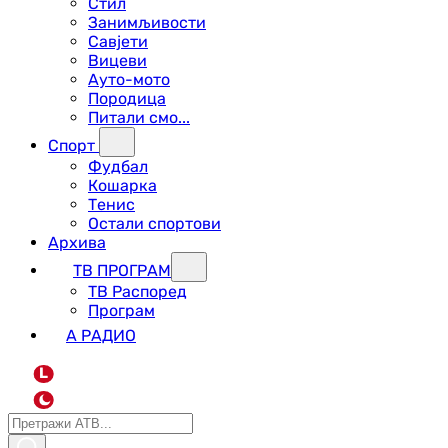
Стил
Занимљивости
Савјети
Вицеви
Ауто-мото
Породица
Питали смо...
Спорт
Фудбал
Кошарка
Тенис
Остали спортови
Архива
ТВ ПРОГРАМ
ТВ Распоред
Програм
А РАДИО
L