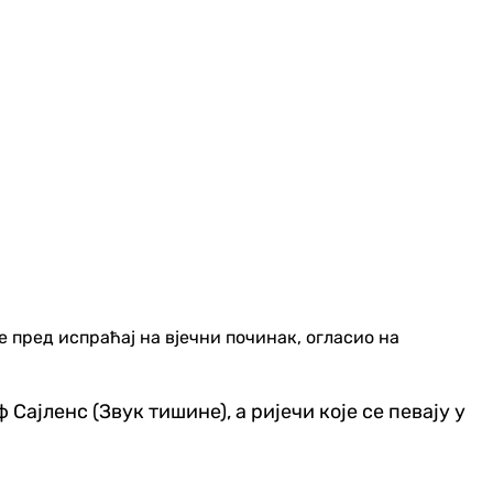
е пред испраћај на вјечни починак, огласио на
 Сајленс (Звук тишине), а ријечи које се певају у