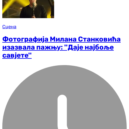
Сцена
Фотографија Милана Станковића
изазвала пажњу: ''Даје најбоље
савјете''