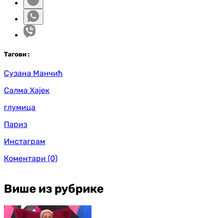
Таг
ови
:
Сузана Манчић
Салма Хајек
глумица
Париз
Инстаграм
Коментари
(0)
Више из рубрике