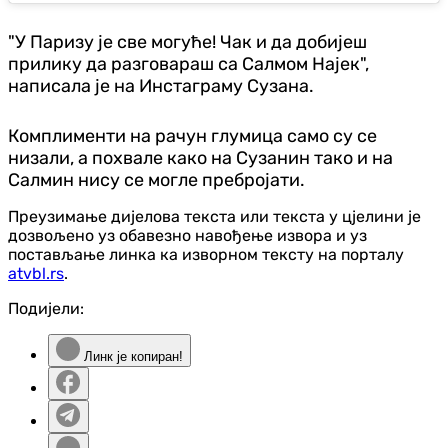
"У Паризу је све могуће! Чак и да добијеш
прилику да разговараш са Салмом Haјeк",
написала је на Инстаграму Сузана.
Комплименти на рачун глумица само су се
низали, а похвале како на Сузанин тако и на
Салмин нису се могле пребројати.
Преузимање дијелова текста или текста у цјелини је
дозвољено уз обавезно навођење извора и уз
постављање линка ка изворном тексту на порталу
atvbl.rs
.
Подијели:
Линк је копиран!