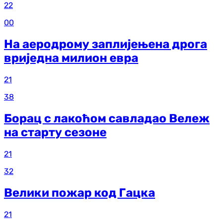
22
00
На аеродрому заплијењена дрога
вриједна милион евра
21
38
Борац с лакоћом савладао Вележ
на старту сезоне
21
32
Велики пожар код Гацка
21