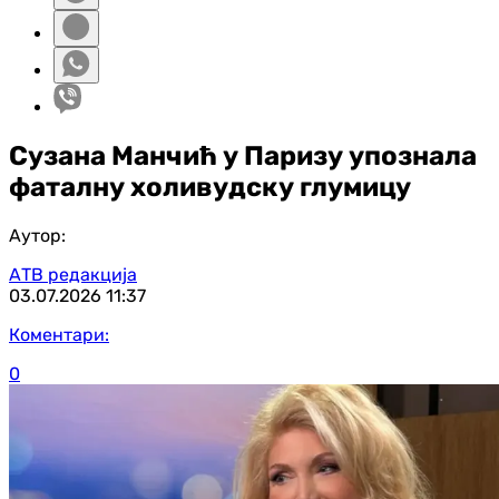
Сузана Манчић у Паризу упознала
фаталну холивудску глумицу
Аутор:
АТВ редакција
03.07.2026
11:37
Коментари:
0