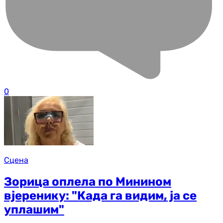
0
Сцена
Зорица оплела по Минином
вјеренику: "Када га видим, ја се
уплашим"