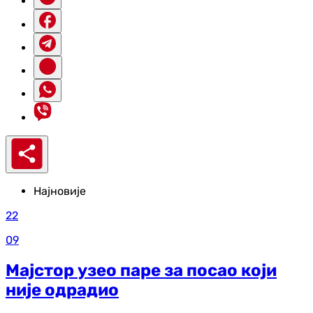
Најновије
22
09
Мајстор узео паре за посао који
није одрадио