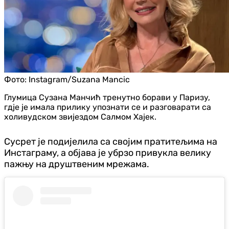
Фото:
Instagram/Suzana Mancic
Глумица Сузана Манчић тренутно борави у Паризу,
гд‌је је имала прилику упознати се и разговарати са
холивудском звијездом Салмом Хајек.
Сусрет је подијелила са својим пратитељима на
Инстаграму, а објава је убрзо привукла велику
пажњу на друштвеним мрежама.