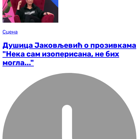
Сцена
Душица Јаковљевић о прозивкама
"Нека сам изоперисана, не бих
могла..."