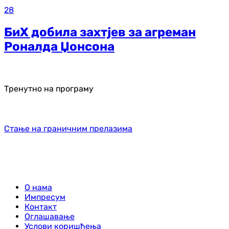
28
БиХ добила захтјев за агреман
Роналда Џонсона
Тренутно на програму
Стање на граничним прелазима
О нама
Импресум
Контакт
Оглашавање
Услови коришћења