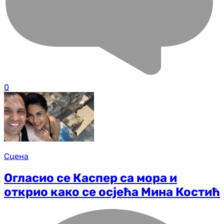
0
Сцена
Огласио се Каспер са мора и
открио како се осјећа Мина Костић