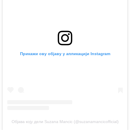
Прикажи ову објаву у апликацији Instagram
Објава коју дели Suzana Mancic (@suzanamancicofficial)