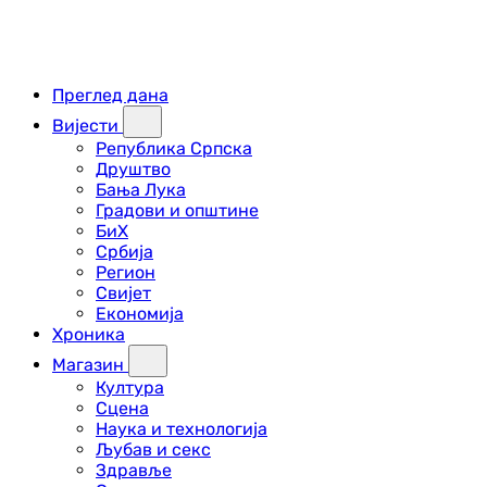
Преглед дана
Вијести
Република Српска
Друштво
Бања Лука
Градови и општине
БиХ
Србија
Регион
Свијет
Економија
Хроника
Магазин
Култура
Сцена
Наука и технологија
Љубав и секс
Здравље