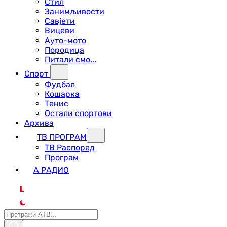
Стил
Занимљивости
Савјети
Вицеви
Ауто-мото
Породица
Питали смо...
Спорт
Фудбал
Кошарка
Тенис
Остали спортови
Архива
ТВ ПРОГРАМ
ТВ Распоред
Програм
А РАДИО
L