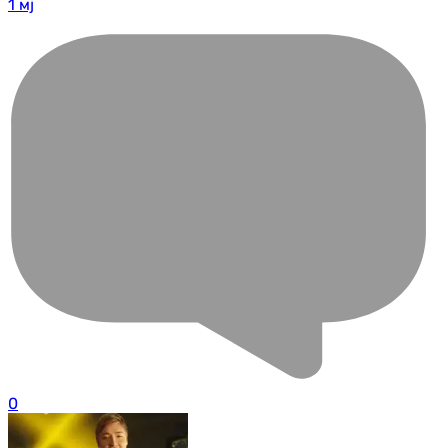
1 мј
0