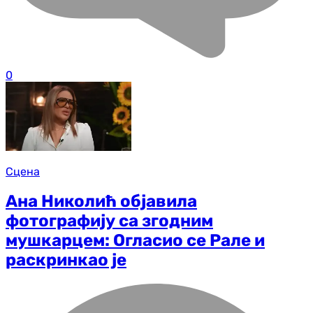
0
Сцена
Ана Николић објавила
фотографију са згодним
мушкарцем: Огласио се Рале и
раскринкао је