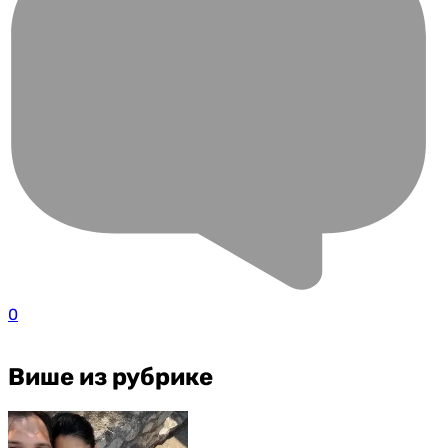
0
Више из рубрике