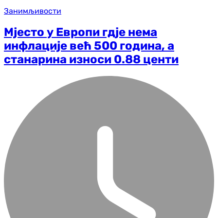
Занимљивости
Мјесто у Европи гдје нема
инфлације већ 500 година, а
станарина износи 0.88 центи