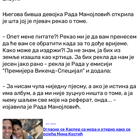
Његова бивша девојка Рада Манојловић открила
је шта јој је пјевач рекао о томе.
- Опет мене питате?! Рекао ми је да вам пренесем
да ће вам се обратити када за то дође вријеме.
Како може да издржи?! Ја не знам, ја бих из
земље изашла као кртица. Ја бих рекла да нам је
јесен јако рано - рекла је Рада у емисији
"Премијера Викенд-Специјал" и додала:
- Ја нисам чула ниједну пјесму, а ако је истина да
има албум, а да ми није зуцнуо ништа о томе, а ја
њему шаљем све моје на реферат, онда... -
изјавила је Рада Манојловић.
Сцена
Огласио се Каспер са мора и открио како се
осјећа Мина Костић