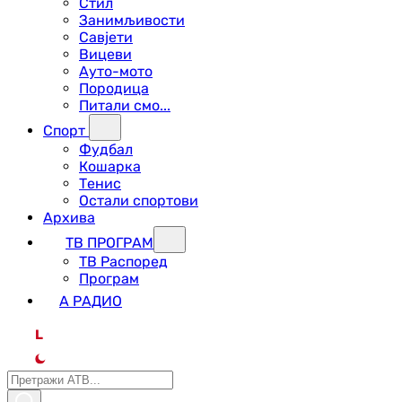
Стил
Занимљивости
Савјети
Вицеви
Ауто-мото
Породица
Питали смо...
Спорт
Фудбал
Кошарка
Тенис
Остали спортови
Архива
ТВ ПРОГРАМ
ТВ Распоред
Програм
А РАДИО
L