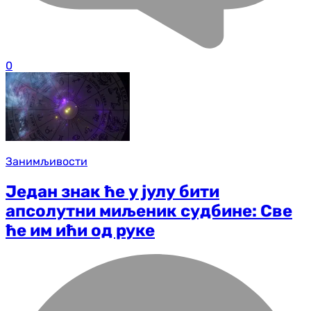
0
Занимљивости
Један знак ће у јулу бити
апсолутни миљеник судбине: Све
ће им ићи од руке