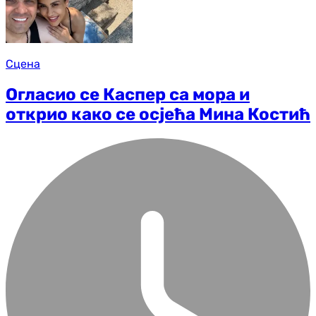
Сцена
Огласио се Каспер са мора и
открио како се осјећа Мина Костић