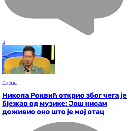
0
Сцена
Никола Роквић открио због чега је
бјежао од музике: Још нисам
доживио оно што је мој отац