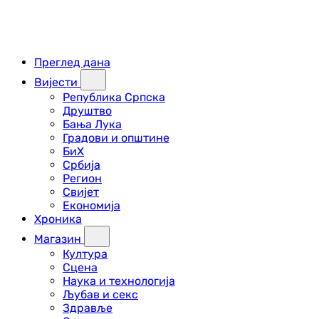
Преглед дана
Вијести
Република Српска
Друштво
Бања Лука
Градови и општине
БиХ
Србија
Регион
Свијет
Економија
Хроника
Магазин
Култура
Сцена
Наука и технологија
Љубав и секс
Здравље