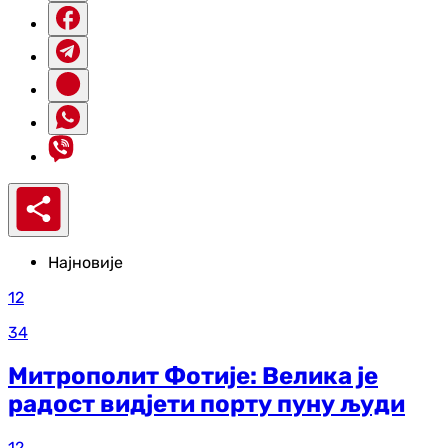
Најновије
12
34
Митрополит Фотије: Велика је
радост видјети порту пуну људи
12