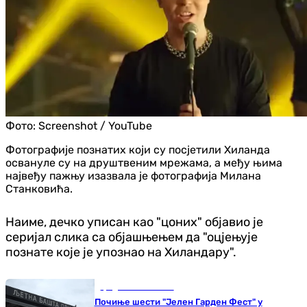
Фото:
Screenshot / YouTube
Фотографије познатих који су посјетили Хиланда
освануле су на друштвеним мрежама, а међу њима
највеђу пажњу изазвала је фотографија Милана
Станковића.
Наиме, дечко уписан као "цониx" објавио је
серијал слика са објашњењем да "оцјењује
познате које је упознао на Хиландару".
Градови и општине
Почиње шести "Јелен Гарден Фест" у