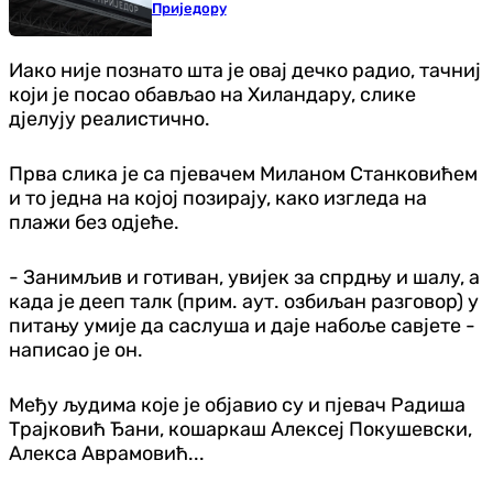
Приједору
Иако није познато шта је овај дечко радио, тачниј
који је посао обављао на Хиландару, слике
дјелују реалистично.
Прва слика је са пјевачем Миланом Станковићем
и то једна на којој позирају, како изгледа на
плажи без одјеће.
- Занимљив и готиван, увијек за спрдњу и шалу, а
када је дееп талк (прим. аут. озбиљан разговор) у
питању умије да саслуша и даје набоље савјете -
написао је он.
Међу људима које је објавио су и пјевач Радиша
Трајковић Ђани, кошаркаш Алексеј Покушевски,
Алекса Аврамовић...