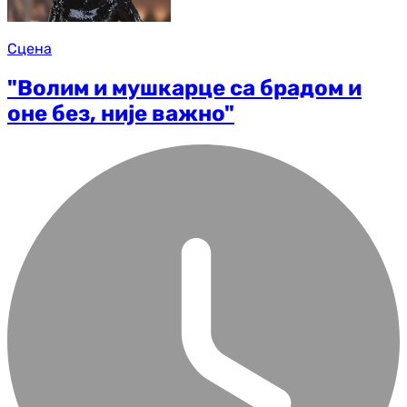
Сцена
"Волим и мушкарце са брадом и
оне без, није важно"