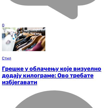
0
Стил
Грешке у облачењу које визуелно
додају килограме: Ово требате
избјегавати