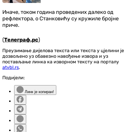
Иначе, током година проведених далеко од
рефлектора, о Станковићу су кружиле бројне
приче.
(
Телеграф.рс
)
Преузимање дијелова текста или текста у цјелини је
дозвољено уз обавезно навођење извора и уз
постављање линка ка изворном тексту на порталу
atvbl.rs
.
Подијели:
Линк је копиран!