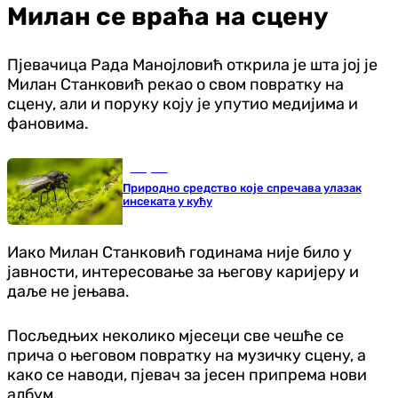
Милан се враћа на сцену
Пјевачица Рада Манојловић открила је шта јој је
Милан Станковић рекао о свом повратку на
сцену, али и поруку коју је упутио медијима и
фановима.
Савјети
Природно средство које спречава улазак
инсеката у кућу
Иако Милан Станковић годинама није било у
јавности, интересовање за његову каријеру и
даље не јењава.
Посљедњих неколико мјесеци све чешће се
прича о његовом повратку на музичку сцену, а
како се наводи, пјевач за јесен припрема нови
албум.