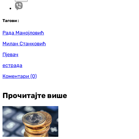
Таг
ови
:
Рада Манојловић
Милан Станковић
Пјевач
естрада
Коментари
(0)
Прочитајте више