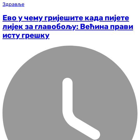
Здравље
Ево у чему гријешите када пијете
лијек за главобољу: Већина прави
исту грешку