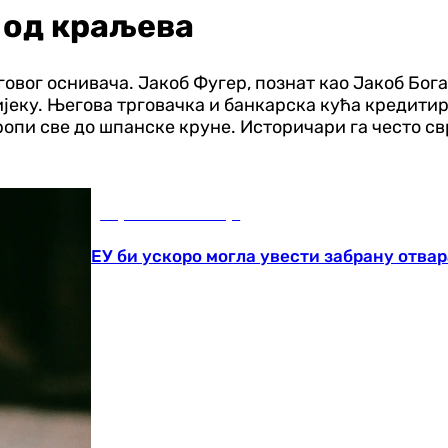
и од краљева
вог оснивача. Јакоб Фугер, познат као Јакоб Богат
вијеку. Његова трговачка и банкарска кућа кредитир
опи све до шпанске круне. Историчари га често свр
Наука и технологија
ЕУ би ускоро могла увести забрану отв