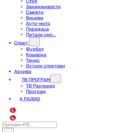
Стил
Занимљивости
Савјети
Вицеви
Ауто-мото
Породица
Питали смо...
Спорт
Фудбал
Кошарка
Тенис
Остали спортови
Архива
ТВ ПРОГРАМ
ТВ Распоред
Програм
А РАДИО
L