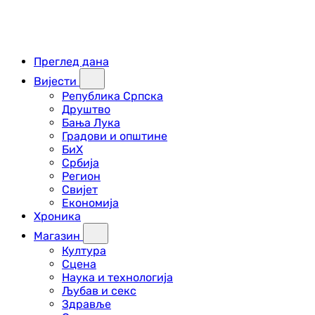
Преглед дана
Вијести
Република Српска
Друштво
Бања Лука
Градови и општине
БиХ
Србија
Регион
Свијет
Економија
Хроника
Магазин
Култура
Сцена
Наука и технологија
Љубав и секс
Здравље