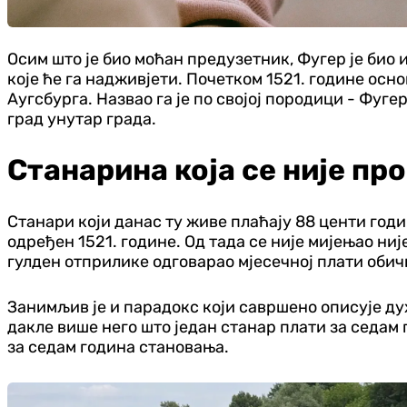
Осим што је био моћан предузетник, Фугер је био и
које ће га надживјети. Почетком 1521. године осн
Аугсбурга. Назвао га је по својој породици - Фугер
град унутар града.
Станарина која се није пр
Станари који данас ту живе плаћају 88 центи годи
одређен 1521. године. Од тада се није мијењао ниј
гулден отприлике одговарао мјесечној плати обичн
Занимљив је и парадокс који савршено описује дух 
дакле више него што један станар плати за седам 
за седам година становања.