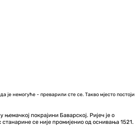
а је немогуће - преварили сте се. Такво мјесто постоји
 њемачкој покрајини Баварској. Ријеч је о
с станарине се није промијенио од оснивања 1521.