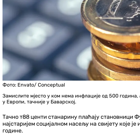
Фото:
Envato/ Conceptual
Замислите мјесто у ком нема инфлације од 500 година, 
у Европи, тачније у Баварској.
Тачно т88 центи станарину плаћају становници Фуг
најстаријем социјалном насељу на свијету које је
године.