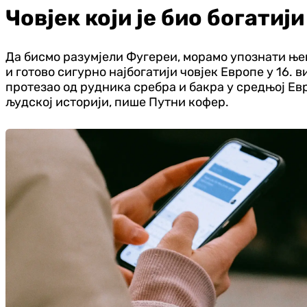
Човјек који је био богатиј
Да бисмо разумјели Фугереи, морамо упознати њего
и готово сигурно најбогатији човјек Европе у 16. 
протезао од рудника сребра и бакра у средњој Евр
људској историји, пише Путни кофер.