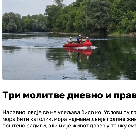
Три молитве дневно и пра
Наравно, овдје се не усељава било ко. Услови су 
мора бити католик, мора најмање двије године живј
поштено радили, али их је живот довео у тешку си