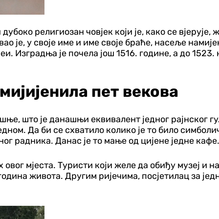
 дубоко религиозан човјек који је, како се вјерује,
овао је, у своје име и име своје браће, насеље на
еи. Изградња је почела још 1516. године, а до 1523.
омијијенила пет векова
шње, што је данашњи еквивалент једног рајнског гул
едном. Да би се схватило колико је то било симболич
ог радника. Данас је то мање од цијене једне кафе
овог мјеста. Туристи који желе да обиђу музеј и на
година живота. Другим ријечима, посјетилац за јед
Регион