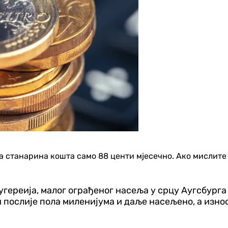
а станарина кошта само 88 центи мјесечно. Ако мислите д
ереија, малог ограђеног насеља у срцу Аугсбурга у
 и послије пола миленијума и даље насељено, а изно