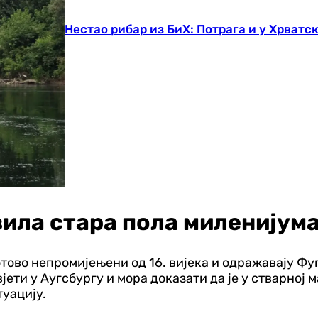
Нестао рибар из БиХ: Потрага и у Хрватск
вила стара пола миленијум
готово непромијењени од 16. вијека и одражавају Фу
ети у Аугсбургу и мора доказати да је у стварној м
туацију.