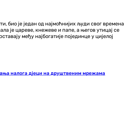
и, био је један од најмоћнијих људи свог времена
ала је цареве, кнежеве и папе, а његов утицај се
ставају међу најбогатије појединце у цијелој
арања налога дјеци на друштвеним мрежама