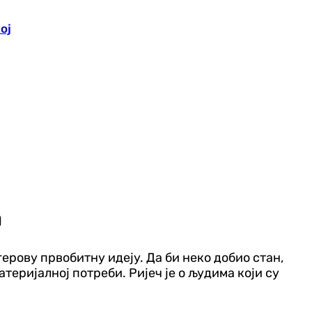
ој
а
герову првобитну идеју. Да би неко добио стан,
атеријалној потреби. Ријеч је о људима који су