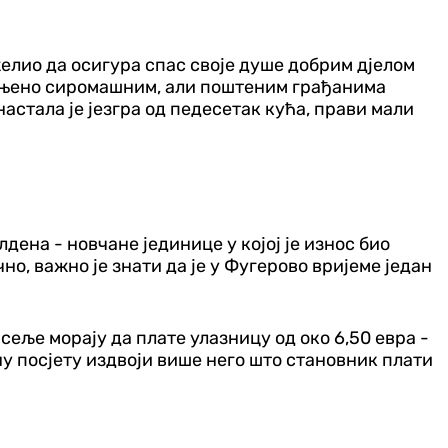
 желио да осигура спас своје душе добрим дјелом
мијењено сиромашним, али поштеним грађанима
 настала је језгра од педесетак кућа, прави мали
дена - новчане јединице у којој је износ био
но, важно је знати да је у Фугерово вријеме један
.
сеље морају да плате улазницу од око 6,50 евра -
ну посјету издвоји више него што становник плати