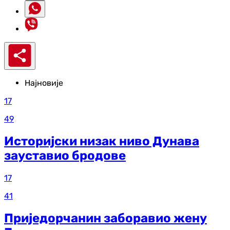
Најновије
17
49
Историјски низак ниво Дунава
зауставио бродове
17
41
Приједорчанин заборавио жену