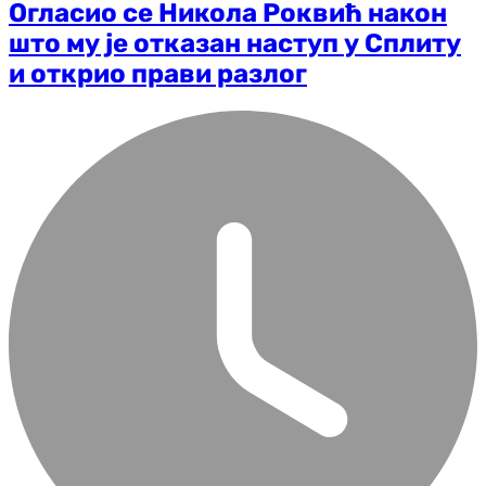
Огласио се Никола Роквић након
што му је отказан наступ у Сплиту
и открио прави разлог