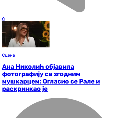
0
Сцена
Ана Николић објавила
фотографију са згодним
мушкарцем: Огласио се Рале и
раскринкао је