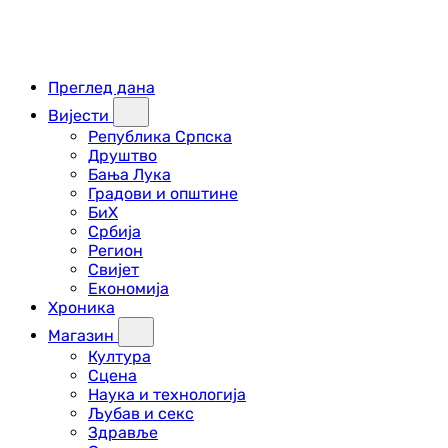
Преглед дана
Вијести
Република Српска
Друштво
Бања Лука
Градови и општине
БиХ
Србија
Регион
Свијет
Економија
Хроника
Магазин
Култура
Сцена
Наука и технологија
Љубав и секс
Здравље