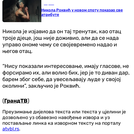
Сцена
Никола Роквић у новом споту показао све
атрибуте
Никола је изјавио да он тај тренутак, као отац
троје дјеце, још није доживио, али да се нада
управо ономе чему се својевремено надао и
његов отац.
“Нису показали интересовање, имају гласове, не
форсирамо их, али волио бих, јер је то диван дар,
барем због себе, да увесељавају људе у својој
околини”, закључио је Роквић.
(
ГрандТВ
)
Преузимање дијелова текста или текста у цјелини је
дозвољено уз обавезно навођење извора и уз
постављање линка ка изворном тексту на порталу
atvbl.rs
.