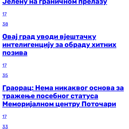
Јелену на граничном прелазу
17
38
Овај град уводи вјештачку
интелигенцију за обраду хитних
позива
17
35
Граорац: Нема никаквог основа за
тражење посебног статуса
Меморијалном центру Поточари
17
33