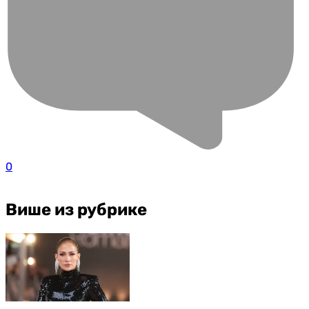
0
Више из рубрике