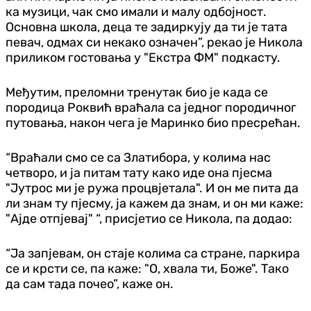
ка музици, чак смо имали и малу одбојност.
Основна школа, деца те задиркују да ти је тата
певач, одмах си некако означен”, рекао је Никола
приликом гостовања у "Екстра ФМ" подкасту.
Међутим, преломни тренутак био је када се
породица Роквић враћала са једног породичног
путовања, након чега је Маринко био пресрећан.
“Враћали смо се са Златибора, у колима нас
четворо, и ја питам тату како иде она пјесма
"Јутрос ми је ружа процвјетала". И он ме пита да
ли знам ту пјесму, ја кажем да знам, и он ми каже:
"Ајде отпјевај" “, присјетио се Никола, па додао:
“Ја запјевам, он стаје колима са стране, паркира
се и крсти се, па каже: "О, хвала ти, Боже". Тако
да сам тада почео”, каже он.