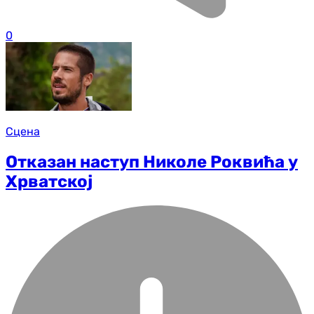
0
Сцена
Отказан наступ Николе Роквића у
Хрватској