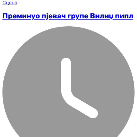
Сцена
Преминуо пјевач групе Вилиџ пипл