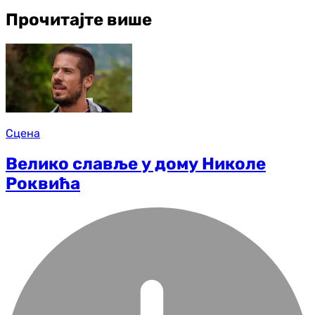
Прочитајте више
Сцена
Велико славље у дому Николе
Роквића