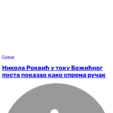
Сцена
Никола Роквић у току Божићног
поста показао како спрема ручак