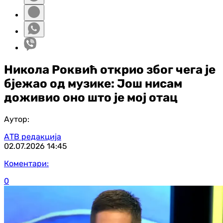
Никола Роквић открио због чега је
бјежао од музике: Још нисам
доживио оно што је мој отац
Аутор:
АТВ редакција
02.07.2026
14:45
Коментари:
0