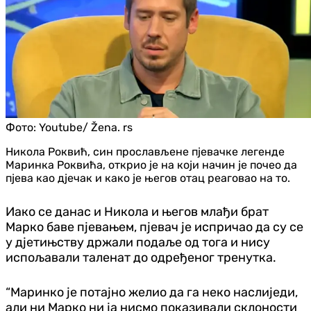
Фото:
Youtube/ Žena. rs
Никола Роквић, син прослављене пјевачке легенде
Маринка Роквића, открио је на који начин је почео да
пјева као дјечак и како је његов отац реаговао на то.
Иако се данас и Никола и његов млађи брат
Марко баве пјевањем, пјевач је испричао да су се
у дјетињству држали подаље од тога и нису
испољавали таленат до одређеног тренутка.
“Маринко је потајно желио да га неко наслиједи,
али ни Марко ни ја нисмо показивали склоности