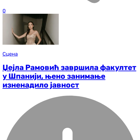
0
Сцена
Џејла Рамовић завршила факултет
у Шпанији, њено занимање
изненадило јавност