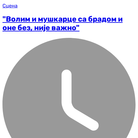
Сцена
"Волим и мушкарце са брадом и
оне без, није важно"