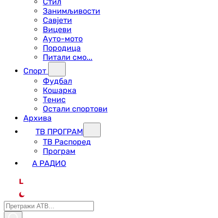
Стил
Занимљивости
Савјети
Вицеви
Ауто-мото
Породица
Питали смо...
Спорт
Фудбал
Кошарка
Тенис
Остали спортови
Архива
ТВ ПРОГРАМ
ТВ Распоред
Програм
А РАДИО
L