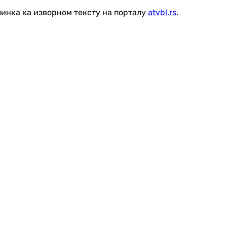
линка ка изворном тексту на порталу
atvbl.rs
.