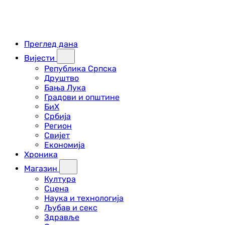
Преглед дана
Вијести
Република Српска
Друштво
Бања Лука
Градови и општине
БиХ
Србија
Регион
Свијет
Економија
Хроника
Магазин
Култура
Сцена
Наука и технологија
Љубав и секс
Здравље