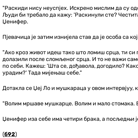
"Раскиди нису неуспјех. Искрено мислим да су одс
Људи би требало да кажу: 'Раскинули сте? Честитам.
Џенифер.
Пјевачица је затим изнијела став да је особа са к
"Ако кроз живот идеш тако што ломиш срца, ти си 
долазили после сломљеног срца. И то не важи само 
по себи. Кажеш: 'Шта се, дођавола, догодило? Как
урадим?' Тада мијењаш себе."
Дотакла се Џеј Ло и мушкараца у овом интервјуу, к
"Волим мршаве мушкарце. Волим и мало стомака. Во
Џенифер иза себе има четири брака, а посљедњи ј
(
б92
)