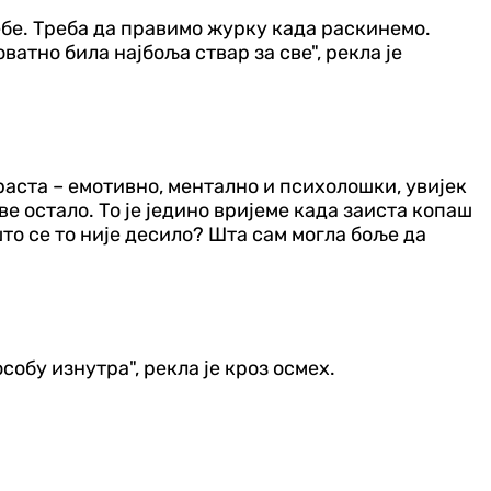
ебе. Треба да правимо журку када раскинемо.
оватно била најбоља ствар за све", рекла је
 раста – емотивно, ментално и психолошки, увијек
ве остало. То је једино вријеме када заиста копаш
то се то није десило? Шта сам могла боље да
обу изнутра", рекла је кроз осмех.