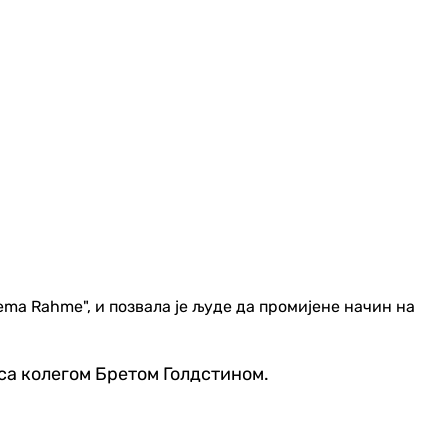
ma Rahme", и позвала је људе да промијене начин на
 са колегом Бретом Голдстином.