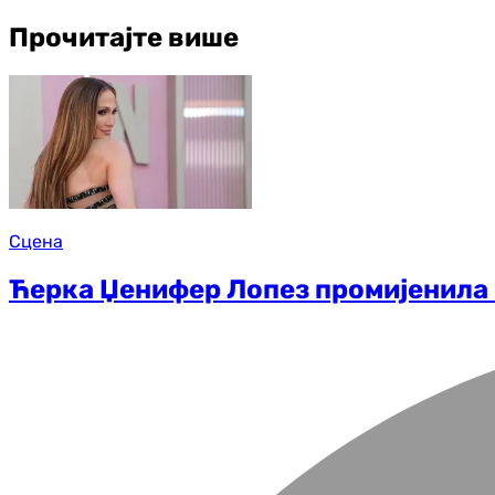
Прочитајте више
Сцена
Ћерка Џенифер Лопез промијенила 