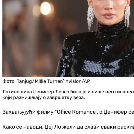
Фото:
Tanjug/Millie Turner/Invision/AP
Латино дива Џенифер Лопез била је и више него искрен
који размишљају о завршетку веза.
Захваљујући филму "Office Romance", о Џенифер се
Како се наводи, Џеј Ло жели да слави сваки раскид,