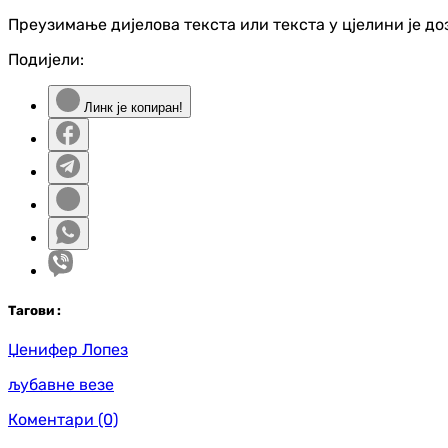
Преузимање дијелова текста или текста у цјелини је д
Подијели:
Линк је копиран!
Таг
ови
:
Џенифер Лопез
љубавне везе
Коментари
(0)