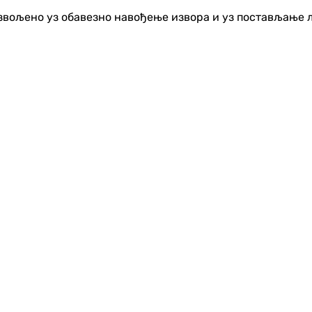
озвољено уз обавезно навођење извора и уз постављање 