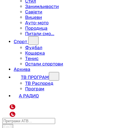
Стил
Занимљивости
Савјети
Вицеви
Ауто-мото
Породица
Питали смо...
Спорт
Фудбал
Кошарка
Тенис
Остали спортови
Архива
ТВ ПРОГРАМ
ТВ Распоред
Програм
А РАДИО
L