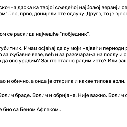
кочна даска ка твојој сљедећој најбољој верзији с
' Јер, прво, донијели сте одлуку. Друго, то је вјер
ојом се раскида најчешће "побједник".
губитник. Имам осјећај да су моји највећи периоди
за љубавне везе, већ и за разочарања на послу и с
о да ово урадим? Зашто стално радим исто? Или заш
ао и обично, а онда је открила и какве типове воли.
лим браде. Волим и обријане. Није важно. Волим ос
е био са Беном Афлеком..