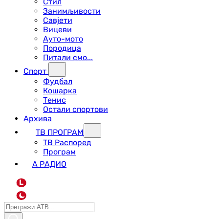
Стил
Занимљивости
Савјети
Вицеви
Ауто-мото
Породица
Питали смо...
Спорт
Фудбал
Кошарка
Тенис
Остали спортови
Архива
ТВ ПРОГРАМ
ТВ Распоред
Програм
А РАДИО
L