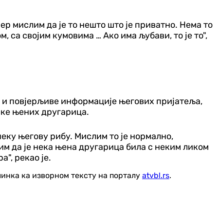
ер мислим да је то нешто што је приватно. Нема то
, са својим кумовима … Ако има љубави, то је то",
и и повјерљиве информације његових пријатеља,
иске њених другарица.
неку његову рибу. Мислим то је нормално,
им да је нека њена другарица била с неким ликом
а", рекао је.
линка ка изворном тексту на порталу
atvbl.rs
.