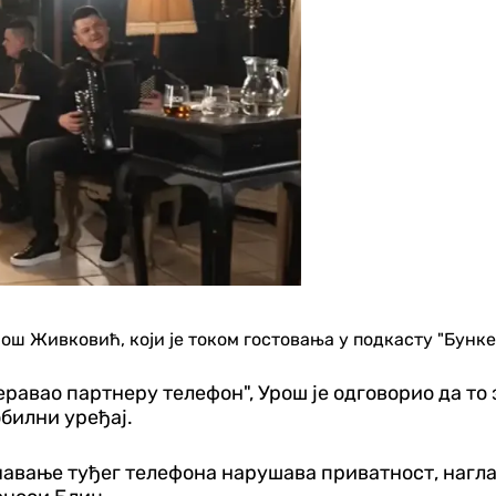
ш Живковић, који је током гостовања у подкасту "Бункер"
еравао партнеру телефон", Урош је одговорио да то 
обилни уређај.
чавање туђег телефона нарушава приватност, нагла