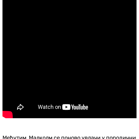
Међутим, Малколм се поново увлачи у породични