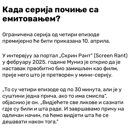
Када серија почиње са
емитовањем?
Ограничена серија од четири епизоде
премијерно ће бити приказана 10. априла.
У интервјуу за портал „Скрин Рант“ (Screen Rant)
у фебруару 2025. године Муниз је открио да је
наставак првобитно био замишљен као филм,
прије него што је претворен у мини-серију.
„То су четири епизоде од по 30 минута, али је у
суштини једна прича, ако то има смисла“,
објаснио је он. „Видјећете све ликове и сазнати
гдје су били и шта раде. И завршавамо причу на
одличан начин, па ћемо видјети шта ће се
дешавати након тога.“