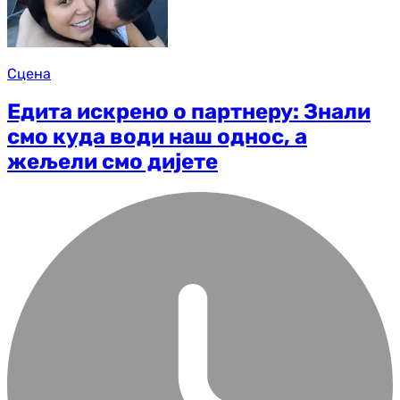
Сцена
Едита искрено о партнеру: Знали
смо куда води наш однос, а
жељели смо дијете