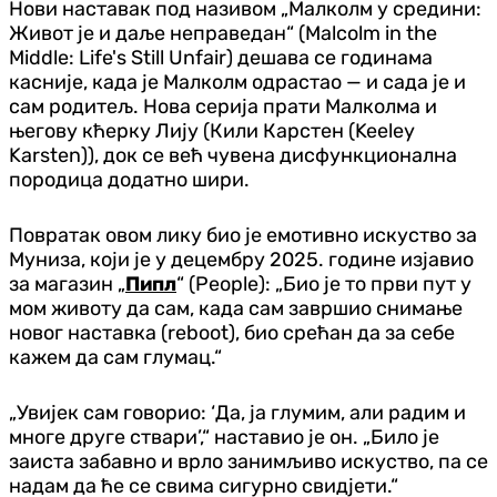
Нови наставак под називом „Малколм у средини:
Живот је и даље неправедан“ (Malcolm in the
Middle: Life's Still Unfair) дешава се годинама
касније, када је Малколм одрастао — и сада је и
сам родитељ. Нова серија прати Малколма и
његову кћерку Лију (Кили Карстен (Keeley
Karsten)), док се већ чувена дисфункционална
породица додатно шири.
Повратак овом лику био је емотивно искуство за
Муниза, који је у децембру 2025. године изјавио
за магазин „
Пипл
“ (People): „Био је то први пут у
мом животу да сам, када сам завршио снимање
новог наставка (reboot), био срећан да за себе
кажем да сам глумац.“
„Увијек сам говорио: ‘Да, ја глумим, али радим и
многе друге ствари’,“ наставио је он. „Било је
заиста забавно и врло занимљиво искуство, па се
надам да ће се свима сигурно свидјети.“