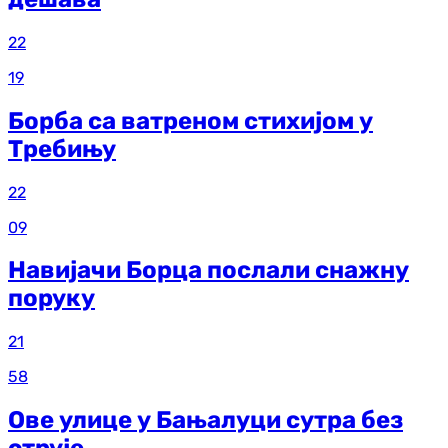
22
19
Борба са ватреном стихијом у
Требињу
22
09
Навијачи Борца послали снажну
поруку
21
58
Ове улице у Бањалуци сутра без