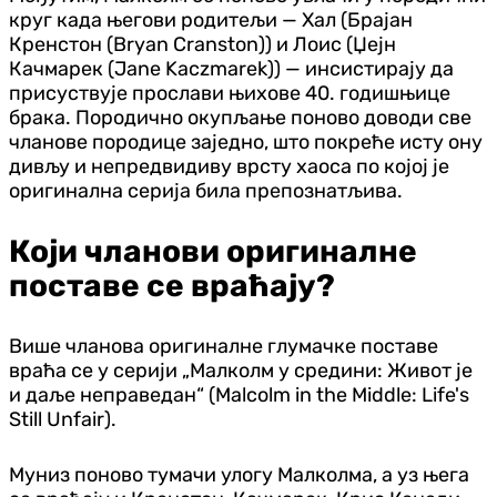
круг када његови родитељи — Хал (Брајан
Кренстон (Bryan Cranston)) и Лоис (Џејн
Качмарек (Jane Kaczmarek)) — инсистирају да
присуствује прослави њихове 40. годишњице
брака. Породично окупљање поново доводи све
чланове породице заједно, што покреће исту ону
дивљу и непредвидиву врсту хаоса по којој је
оригинална серија била препознатљива.
Који чланови оригиналне
поставе се враћају?
Више чланова оригиналне глумачке поставе
враћа се у серији „Малколм у средини: Живот је
и даље неправедан“ (Malcolm in the Middle: Life's
Still Unfair).
Муниз поново тумачи улогу Малколма, а уз њега