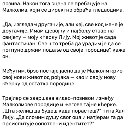
позива. Након тога сцена се пребацује на
Малколма, који се директно обраћа гледаоцима.
„Да, изгледам другачије, али хеј, све код мене је
другачије. Имам дјевојку и најбољу ствар на
свијету — моју кћерку Лију. Мој живот је сада
фантастичан. Све што треба да урадим је да се
потпуно држим подаље од своје породице“, каже
он.
Међутим, брзо постаје јасно да је Малколм крио
свој нови живот од рођака — као и своју нову
кћерку од остатка породице.
Трејлер се завршава видео-позивом између
Малколмове породице и његове тајне кћерке.
„Шта желиш да будеш када порастеш?“ пита Хал
Лију. „Да сломим душу свог оца и натјерам га да
преиспитује сопствени идентитет?“