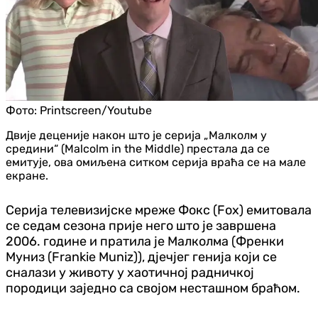
Фото:
Printscreen/Youtube
Двије деценије након што је серија „Малколм у
средини“ (Malcolm in the Middle) престала да се
емитује, ова омиљена ситком серија враћа се на мале
екране.
Серија телевизијске мреже Фокс (Fox) емитовала
се седам сезона прије него што је завршена
2006. године и пратила је Малколма (Френки
Муниз (Frankie Muniz)), дјечјег генија који се
сналази у животу у хаотичној радничкој
породици заједно са својом несташном браћом.