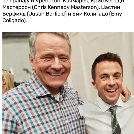
се враћају и Кренстон, Качмарек, Крис Кенеди
Мастерсон (Chris Kennedy Masterson), Џастин
Берфилд (Justin Berfield) и Еми Колигадо (Emy
Coligado).