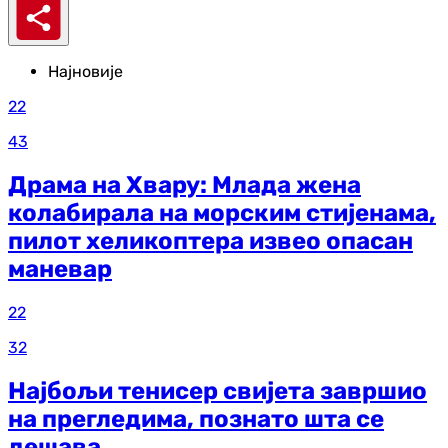
Најновије
22
43
Драма на Хвару: Млада жена
колабирала на морским стијенама,
пилот хеликоптера извео опасан
маневар
22
32
Најбољи тенисер свијета завршио
на прегледима, познато шта се
дешава