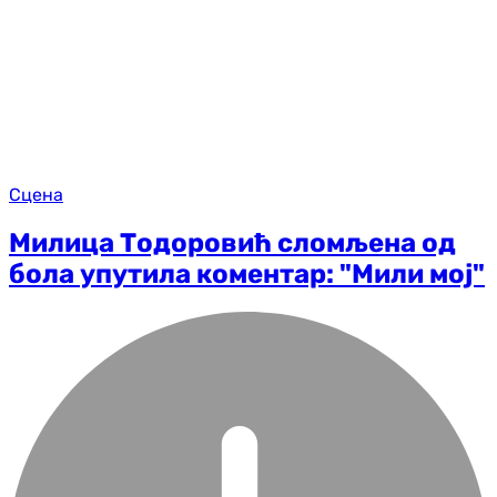
Сцена
Милица Тодоровић сломљена од
бола упутила коментар: "Мили мој"