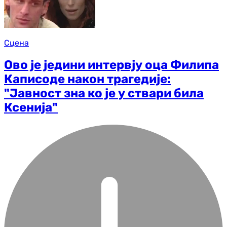
Сцена
Ово је једини интервју оца Филипа
Каписоде након трагедије:
"Јавност зна ко је у ствари била
Ксенија"