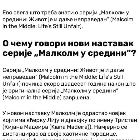
Ево свега што треба знати о серији „Малколм у
средини: Живот је и даље неправедан“ (Malcolm
in the Middle: Life's Still Unfair).
О чему говори нови наставак
серије „Малколм у средини“?
Серија „Малколм у средини: Живот је и даље
неправедан“ (Malcolm in the Middle: Life's Still
Unfair) почиње скоро двадесет година након што
је оригинална серија „Малколм у средини“
(Malcolm in the Middle) завршена.
У новом наставку Малколм је одрастао човјек
који има кћерку Лију и дјевојку по имену Тристан
(Кијана Мадеира (Kiana Madeira)). Намјерно се
дистанцирао од своје хаотичне породице,