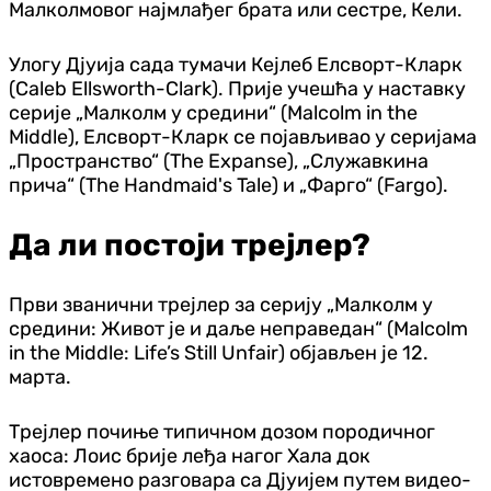
Малколмовог најмлађег брата или сестре, Кели.
Улогу Дјуија сада тумачи Кејлеб Елсворт-Кларк
(Caleb Ellsworth-Clark). Прије учешћа у наставку
серије „Малколм у средини“ (Malcolm in the
Middle), Елсворт-Кларк се појављивао у серијама
„Пространство“ (The Expanse), „Служавкина
прича“ (The Handmaid's Tale) и „Фарго“ (Fargo).
Да ли постоји трејлер?
Први званични трејлер за серију „Малколм у
средини: Живот је и даље неправедан“ (Malcolm
in the Middle: Life’s Still Unfair) објављен је 12.
марта.
Трејлер почиње типичном дозом породичног
хаоса: Лоис брије леђа нагог Хала док
истовремено разговара са Дјуијем путем видео-