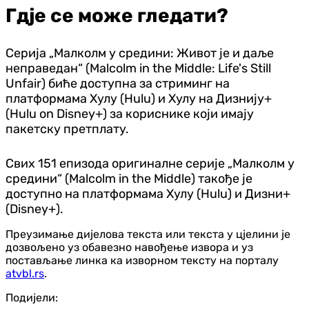
Гдје се може гледати?
Серија „Малколм у средини: Живот је и даље
неправедан“ (Malcolm in the Middle: Life's Still
Unfair) биће доступна за стриминг на
платформама Хулу (Hulu) и Хулу на Дизнију+
(Hulu on Disney+) за кориснике који имају
пакетску претплату.
Свих 151 епизода оригиналне серије „Малколм у
средини“ (Malcolm in the Middle) такође је
доступно на платформама Хулу (Hulu) и Дизни+
(Disney+).
Преузимање дијелова текста или текста у цјелини је
дозвољено уз обавезно навођење извора и уз
постављање линка ка изворном тексту на порталу
atvbl.rs
.
Подијели: