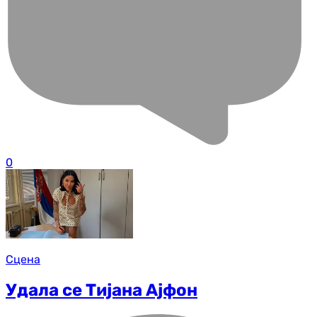
0
Сцена
Удала се Тијана Ајфон