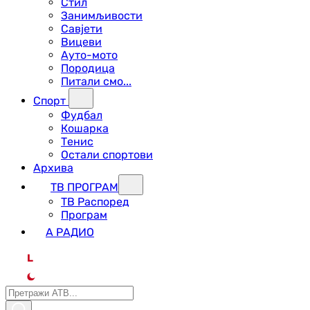
Стил
Занимљивости
Савјети
Вицеви
Ауто-мото
Породица
Питали смо...
Спорт
Фудбал
Кошарка
Тенис
Остали спортови
Архива
ТВ ПРОГРАМ
ТВ Распоред
Програм
А РАДИО
L