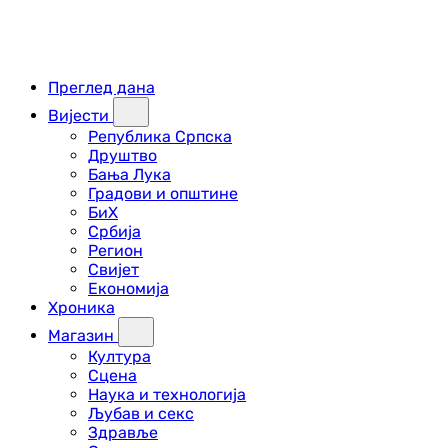
Преглед дана
Вијести
Република Српска
Друштво
Бања Лука
Градови и општине
БиХ
Србија
Регион
Свијет
Економија
Хроника
Магазин
Култура
Сцена
Наука и технологија
Љубав и секс
Здравље