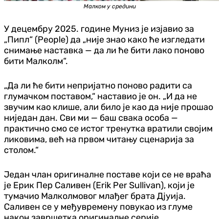
Малком у средини
У децембру 2025. године Муниз је изјавио за
„Пипл“ (People) да „није знао како ће изгледати
снимање наставка — да ли ће бити лако поново
бити Малколм“.
„Да ли ће бити непријатно поново радити са
глумачком поставом,“ наставио је он. „И да не
звучим као клише, али било је као да није прошао
ниједан дан. Сви ми — баш свака особа —
практично смо се истог тренутка вратили својим
ликовима, већ на првом читању сценарија за
столом.“
Један члан оригиналне поставе који се не враћа
је Ерик Пер Саливен (Erik Per Sullivan), који је
тумачио Малколмовог млађег брата Дјуија.
Саливен се у међувремену повукао из глуме
након завршетка оригиналне серије.