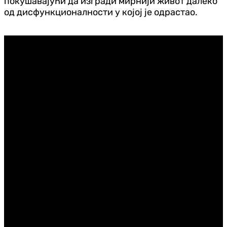
покушавајући да изгради мирнији живот далеко
од дисфункционалности у којој је одрастао.