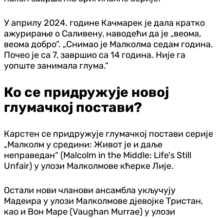
У априлу 2024. године Качмарек је дала кратко
ажурирање о Саливену, наводећи да је „веома,
веома добро“. „Снимао је Малколма седам година.
Почео је са 7, завршио са 14 година. Није га
уопште занимала глума.“
Ко се придружује новој
глумачкој постави?
Карстен се придружује глумачкој постави серије
„Малколм у средини: Живот је и даље
неправедан“ (Malcolm in the Middle: Life's Still
Unfair) у улози Малколмове кћерке Лије.
Остали нови чланови ансамбла укључују
Мадеира у улози Малколмове дјевојке Тристан,
као и Вон Маре (Vaughan Murrae) у улози