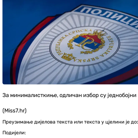
За минималисткиње, одличан избор су једнобојни 
(Miss7.hr)
Преузимање дијелова текста или текста у цјелини је д
Подијели: