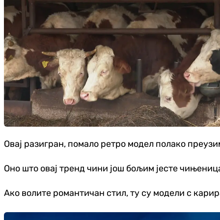
Овај разигран, помало ретро модел полако преузи
Оно што овај тренд чини још бољим јесте чињеница
Ако волите романтичан стил, ту су модели с кари