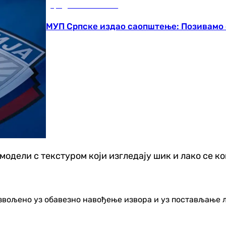
Градови и општине
МУП Српске издао саопштење: Позивамо 
модели с текстуром који изгледају шик и лако се к
озвољено уз обавезно навођење извора и уз постављање 