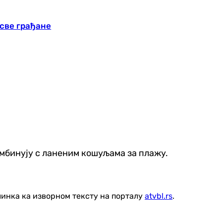
све грађане
омбинују с ланеним кошуљама за плажу.
линка ка изворном тексту на порталу
atvbl.rs
.