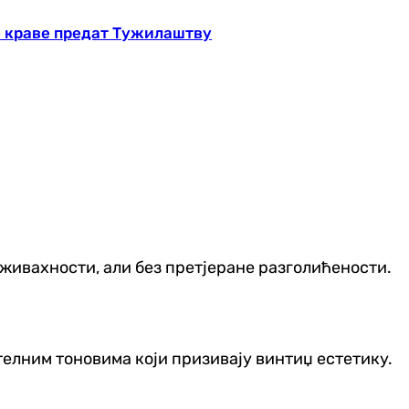
е краве предат Тужилаштву
живахности, али без претјеране разголићености.
телним тоновима који призивају винтиџ естетику.