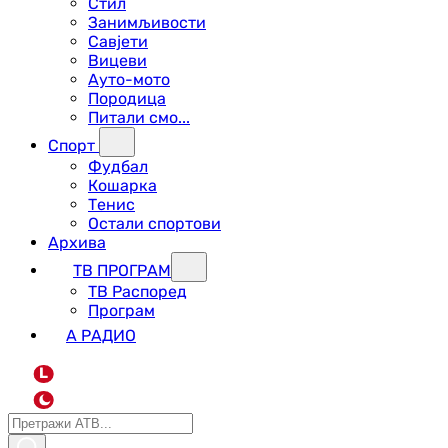
Стил
Занимљивости
Савјети
Вицеви
Ауто-мото
Породица
Питали смо...
Спорт
Фудбал
Кошарка
Тенис
Остали спортови
Архива
ТВ ПРОГРАМ
ТВ Распоред
Програм
А РАДИО
L