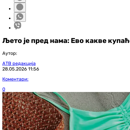
Љето је пред нама: Ево какве купа
Аутор:
АТВ редакција
28.05.2026
11:56
Коментари:
0