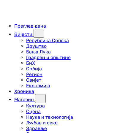
Преглед дана
Вијести
Република Српска
Друштво
Бања Лука
Градови и општине
БиХ
Србија
Регион
Свијет
Економија
Хроника
Магазин
Култура
Сцена
Наука и технологија
Љубав и секс
Здравље