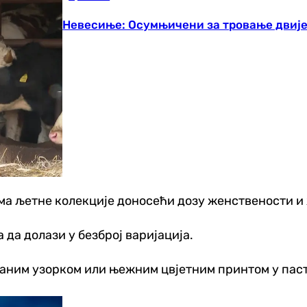
Невесиње: Осумњичени за тровање двиј
ма љетне колекције доносећи дозу женствености и 
 да долази у безброј варијација.
раним узорком или њежним цвјетним принтом у пас