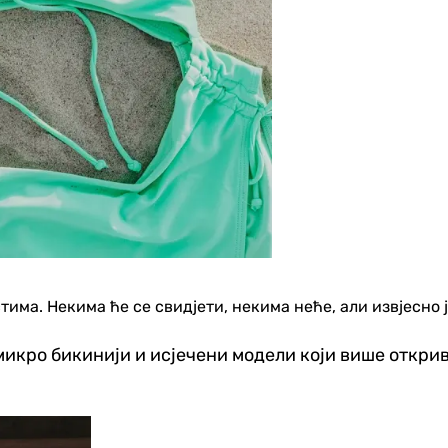
стима. Некима ће се свидјети, некима неће, али извјесно
икро бикинији и исјечени модели који више открива
Хроника