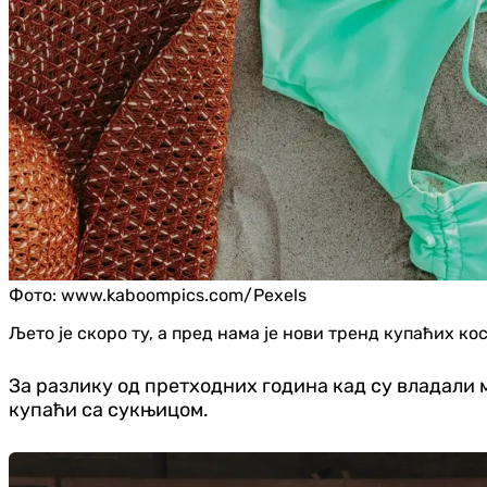
Фото:
www.kaboompics.com/Pexels
Љето је скоро ту, а пред нама је нови тренд купаћих ко
За разлику од претходних година кад су владали м
купаћи са сукњицом.