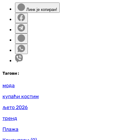
Линк је копиран!
Таг
ови
:
мода
купаћи костим
љето 2026
тренд
Плажа