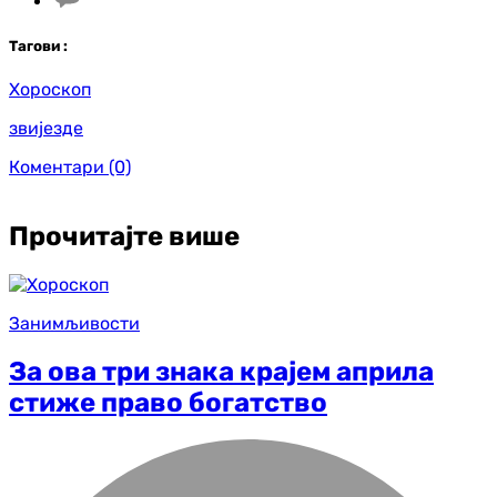
Таг
ови
:
Хороскоп
звијезде
Коментари
(0)
Прочитајте више
Занимљивости
За ова три знака крајем априла
стиже право богатство