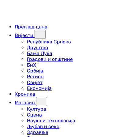
Преглед дана
Вијести
Република Српска
Друштво
Бања Лука
Градови и општине
БиХ
Србија
Регион
Свијет
Економија
Хроника
Магазин
Култура
Сцена
Наука и технологија
Љубав и секс
Здравље