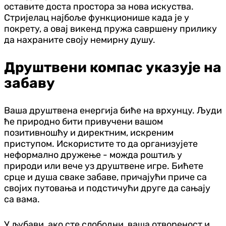
оставите доста простора за нова искуства.
Стријелац најбоље функционише када је у
покрету, а овај викенд пружа савршену прилику
да нахраните своју немирну душу.
Друштвени компас указује на
забаву
Ваша друштвена енергија биће на врхунцу. Људи
ће природно бити привучени вашом
позитивношћу и директним, искреним
приступом. Искористите то да организујете
неформално дружење - можда роштиљ у
природи или вече уз друштвене игре. Бићете
срце и душа сваке забаве, причајући приче са
својих путовања и подстичући друге да сањају
са вама.
У љубави, ако сте слободни, ваша отвореност и