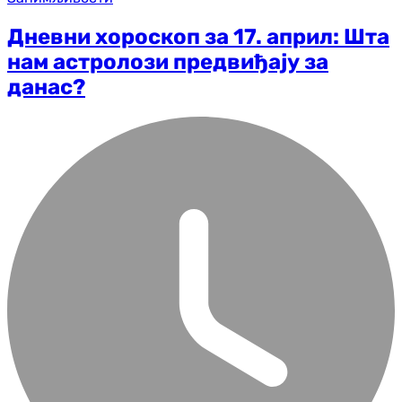
Дневни хороскоп за 17. април: Шта
нам астролози предвиђају за
данас?