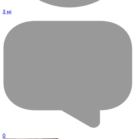
3 мј
0