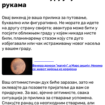
рукама
Овај викенд је ваша прилика за путовање,
буквално или фигуративно. Не морате да идете
на другу страну свијета; авантура може бити у
посјети оближњем граду у којем никада нисте
били, планинарењу стазом коју сте дуго
избјегавали или чак истраживању новог насеља
у вашем граду.
Занимљивости
Венера доноси "магију", а Марс акцију: Некима
се живот мијења из коријена
Ваш оптимистичан дух биће заразан, зато не
оклевајте да позовете пријатеље да вам се
придруже. За вас, вјечне оптимисте, свака
ситуација је прилика за стварање успомена.
Спакујте ранац са неопходним стварима, али