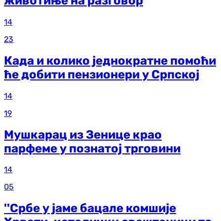
животиње на разговор
14
23
Када и колико једнократне помоћи
ће добити пензионери у Српској
14
19
Мушкарац из Зенице крао
парфеме у познатој трговини
14
05
''Србе у јаме бацале комшије