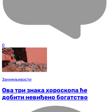
0
Занимљивости
Ова три знака хороскопа ће
добити невиђено богатство