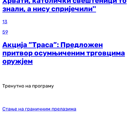
Хрвати, католички свештеници то
знали, а нису спријечили''
13
59
Акција ”Траса”: Предложен
притвор осумњиченим трговцима
оружјем
Тренутно на програму
Стање на граничним прелазима