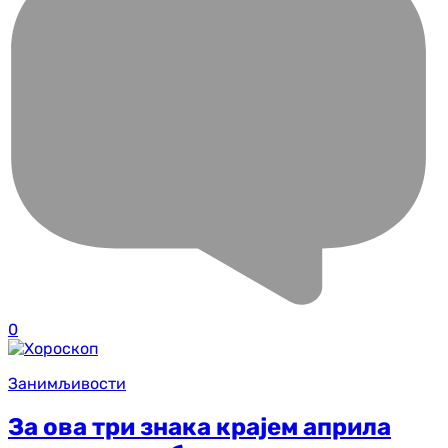
0
Занимљивости
За ова три знака крајем априла