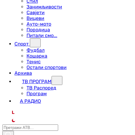
Стил
Занимљивости
Савјети
Вицеви
Ауто-мото
Породица
Питали смо...
Спорт
Фудбал
Кошарка
Тенис
Остали спортови
Архива
ТВ ПРОГРАМ
ТВ Распоред
Програм
А РАДИО
L