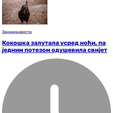
Занимљивости
Кокошка залутала усред ноћи, па
једним потезом одушевила свијет