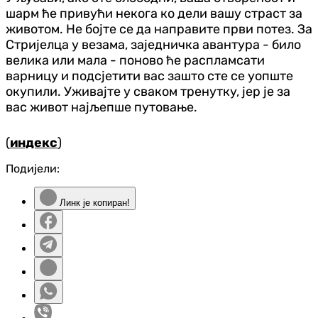
шарм ће привући некога ко дели вашу страст за
животом. Не бојте се да направите први потез. За
Стријелца у везама, заједничка авантура - било
велика или мала - поново ће распламсати
варницу и подсјетити вас зашто сте се уопште
окупили. Уживајте у сваком тренутку, јер је за
вас живот најљепше путовање.
(
индекс
)
Подијели:
Линк је копиран!