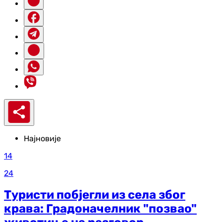
Најновије
14
24
Туристи побјегли из села због
крава: Градоначелник "позвао"