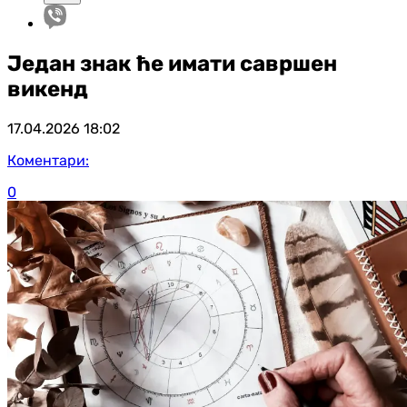
Један знак ће имати савршен
викенд
17.04.2026
18:02
Коментари:
0