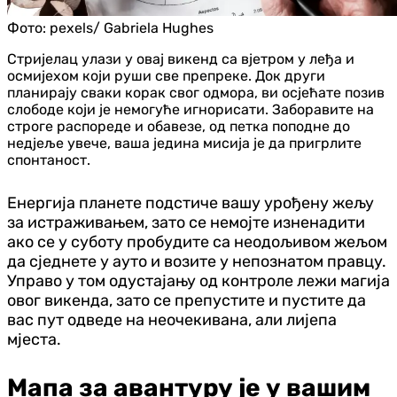
Фото:
pexels/ Gabriela Hughes
Стријелац улази у овај викенд са вјетром у леђа и
осмијехом који руши све препреке. Док други
планирају сваки корак свог одмора, ви осјећате позив
слободе који је немогуће игнорисати. Заборавите на
строге распореде и обавезе, од петка поподне до
недјеље увече, ваша једина мисија је да пригрлите
спонтаност.
Енергија планете подстиче вашу урођену жељу
за истраживањем, зато се немојте изненадити
ако се у суботу пробудите са неодољивом жељом
да сједнете у ауто и возите у непознатом правцу.
Управо у том одустајању од контроле лежи магија
овог викенда, зато се препустите и пустите да
вас пут одведе на неочекивана, али лијепа
мјеста.
Мапа за авантуру је у вашим