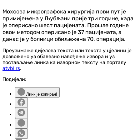
Мохсова микрографска хирургија први пут је
примијењена у Љубљани прије три године, када
је оперисано шест пацијената. Прошле године
овом методом оперисано је 37 пацијената, а
данас је у болници обиљежена 70. операција.
Преузимање дијелова текста или текста у цјелини је
дозвољено уз обавезно навођење извора и уз
постављање линка ка изворном тексту на порталу
atvbl.rs
.
Подијели:
Линк је копиран!