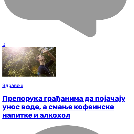
0
Здравље
Препорука грађанима да појачају
унос воде, а смање кофеинске
напитке и алкохол