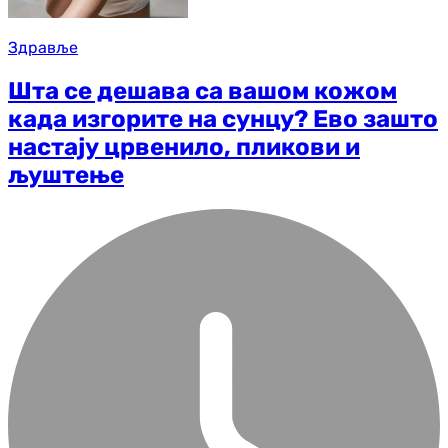
Здравље
Шта се дешава са вашом кожом
када изгорите на сунцу? Ево зашто
настају црвенило, пликови и
љуштење