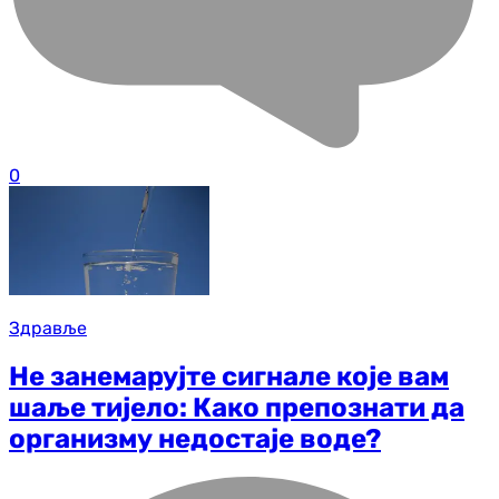
0
Здравље
Не занемарујте сигнале које вам
шаље тијело: Како препознати да
организму недостаје воде?