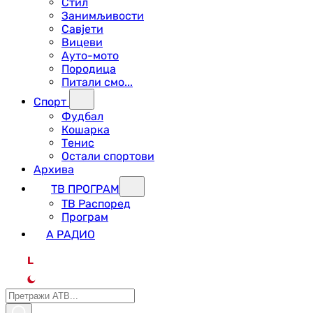
Стил
Занимљивости
Савјети
Вицеви
Ауто-мото
Породица
Питали смо...
Спорт
Фудбал
Кошарка
Тенис
Остали спортови
Архива
ТВ ПРОГРАМ
ТВ Распоред
Програм
А РАДИО
L