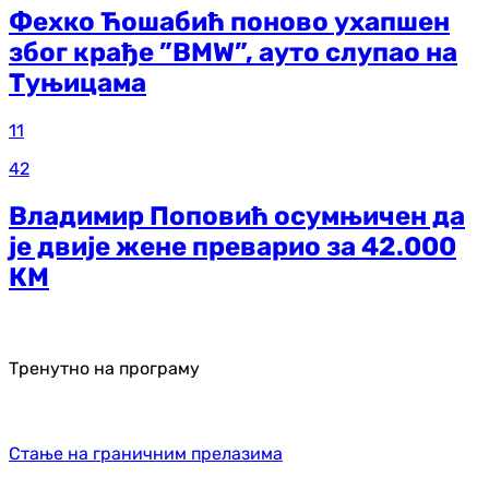
Фехко Ћошабић поново ухапшен
због крађе ”BMW”, ауто слупао на
Туњицама
11
42
Владимир Поповић осумњичен да
је двије жене преварио за 42.000
КМ
Тренутно на програму
Стање на граничним прелазима