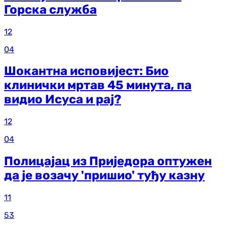
Горска служба
12
04
Шокантна исповијест: Био
клинички мртав 45 минута, па
видио Исуса и рај?
12
04
Полицајац из Приједора оптужен
да је возачу 'пришио' туђу казну
11
53