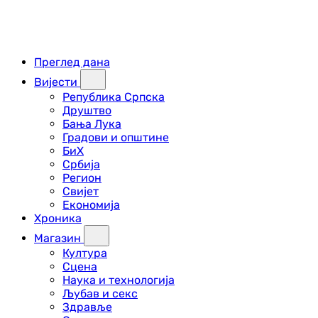
Преглед дана
Вијести
Република Српска
Друштво
Бања Лука
Градови и општине
БиХ
Србија
Регион
Свијет
Економија
Хроника
Магазин
Култура
Сцена
Наука и технологија
Љубав и секс
Здравље