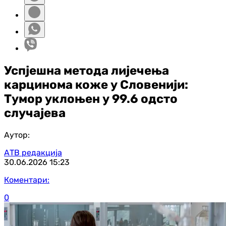
Успјешна метода лијечења
карцинома коже у Словенији:
Тумор уклоњен у 99.6 одсто
случајева
Аутор:
АТВ редакција
30.06.2026
15:23
Коментари:
0