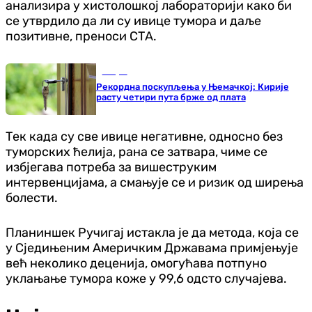
анализира у хистолошкој лабораторији како би
се утврдило да ли су ивице тумора и даље
позитивне, преноси СТА.
Свијет
Рекордна поскупљења у Њемачкој: Кирије
расту четири пута брже од плата
Тек када су све ивице негативне, односно без
туморских ћелија, рана се затвара, чиме се
избјегава потреба за вишеструким
интервенцијама, а смањује се и ризик од ширења
болести.
Планиншек Ручигај истакла је да метода, која се
у Сједињеним Америчким Државама примјењује
већ неколико деценија, омогућава потпуно
уклањање тумора коже у 99,6 одсто случајева.