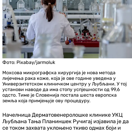
Фото:
Pixabay/jarmoluk
Мохсова микрографска хирургија је нова метода
лијечења рака коже, која је ове године уведена у
Универзитетском клиничком центру у Љубљани. У тој
установи наводе да има стопу успјешности од 99,6
одсто. Тиме је Словенија постала шеста европска
земља која примјењује ову процедуру.
Начелница Дерматовенеролошке клинике УКЦ
Љубљана Тања Планиншек Ручигај изјавила је да
се током захвата уклоњено ткиво одмах боји и