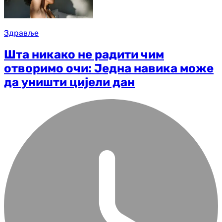
Здравље
Шта никако не радити чим
отворимо очи: Једна навика може
да уништи цијели дан