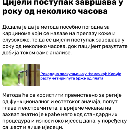
Цијели поступак завршава у
року од неколико часова
Додала је да је метода посебно погодна за
карциноме који се налазе на прелазу коже и
слузокоже, те да се цијели поступак завршава у
року од неколико часова, док пацијент резултате
добија током саме анализе.
Свијет
Рекордна поскупљења у Њемачкој: Кирије
расту четири пута брже од плата
Метода ће се користити првенствено за регије
од функционалног и естетског значаја, попут
главе и екстремитета, а вријеме чекања на
захват знатно је краће него код стандардних
процедура и износи око мјесец дана, у поређењу
са шест и више мјесеци.