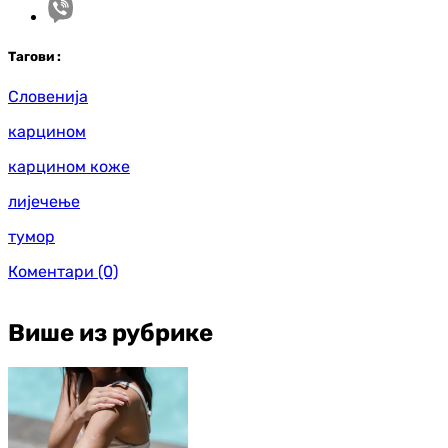
Таг
ови
:
Словенија
карцином
карцином коже
лијечење
тумор
Коментари
(0)
Више из рубрике