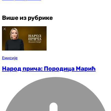
Више из рубрике
Емисије
Народ прича: Породица Марић