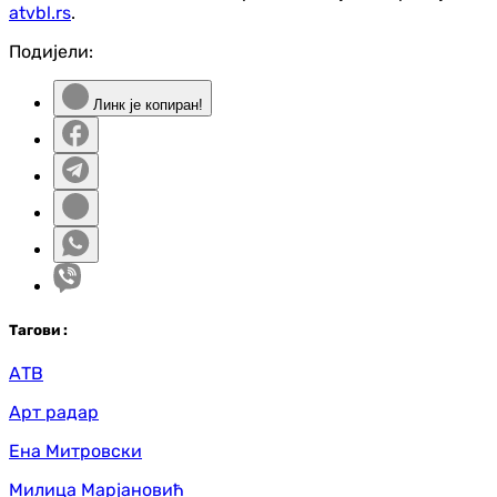
atvbl.rs
.
Подијели:
Линк је копиран!
Таг
ови
:
АТВ
Арт радар
Ена Митровски
Милица Марјановић