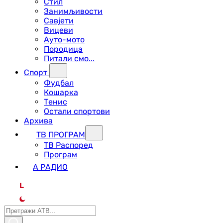
Стил
Занимљивости
Савјети
Вицеви
Ауто-мото
Породица
Питали смо...
Спорт
Фудбал
Кошарка
Тенис
Остали спортови
Архива
ТВ ПРОГРАМ
ТВ Распоред
Програм
А РАДИО
L