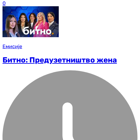
0
Емисије
Битно: Предузетништво жена