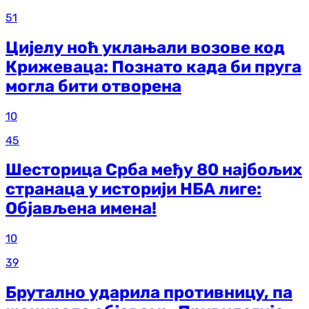
51
Цијелу ноћ уклањали возове код
Крижеваца: Познато када би пруга
могла бити отворена
10
45
Шесторица Срба међу 80 најбољих
странаца у историји НБА лиге:
Објављена имена!
10
39
Брутално ударила противницу, па