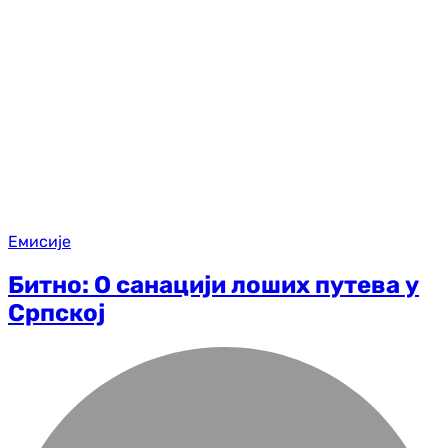
Емисије
Битно: О санацији лоших путева у
Српској