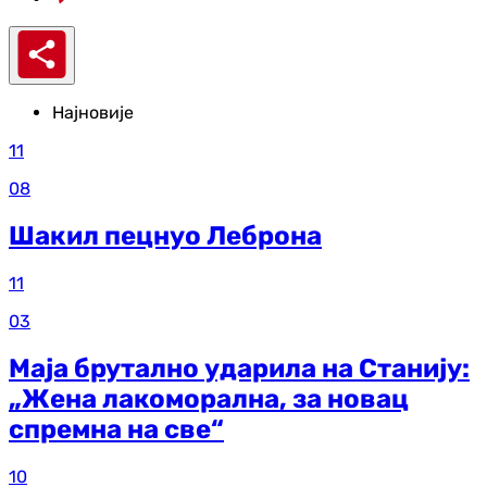
Најновије
11
08
Шакил пецнуо Леброна
11
03
Маја брутално ударила на Станију:
„Жена лакоморална, за новац
спремна на све“
10