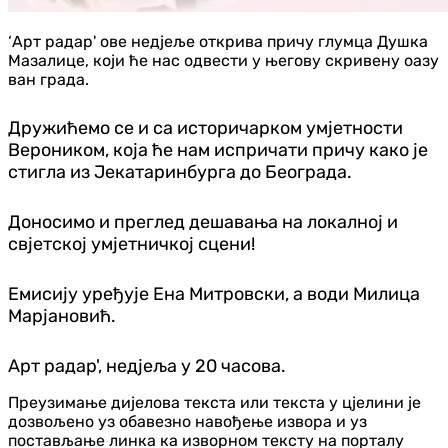
‘Арт радар' ове недјеље открива причу глумца Душка
Мазалице, који ће нас одвести у његову скривену оазу
ван града.
Дружићемо се и са историчарком умјетности
Вероником, која ће нам испричати причу како је
стигла из Јекатаринбурга до Београда.
Доносимо и преглед дешавања на локалној и
свјетској умјетничкој сцени!
Емисију уређује Ена Митровски, а води Милица
Марјановић.
Арт радар', недјеља у 20 часова.
Преузимање дијелова текста или текста у цјелини је
дозвољено уз обавезно навођење извора и уз
постављање линка ка изворном тексту на порталу