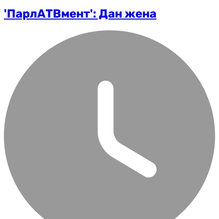
'ПарлАТВмент': Дан жена