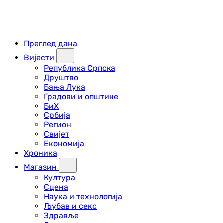
Преглед дана
Вијести
Република Српска
Друштво
Бања Лука
Градови и општине
БиХ
Србија
Регион
Свијет
Економија
Хроника
Магазин
Култура
Сцена
Наука и технологија
Љубав и секс
Здравље