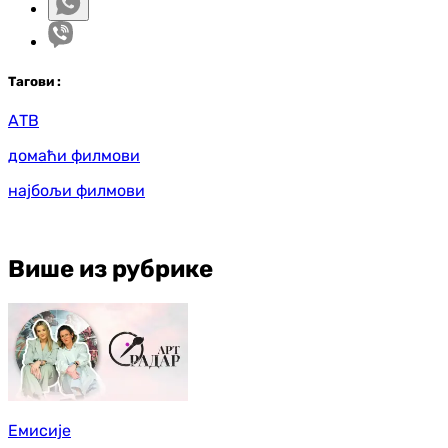
Таг
ови
:
АТВ
домаћи филмови
најбољи филмови
Више из рубрике
Емисије