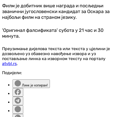
Филм је добитник више награда и посљедњи
званични југословенски кандидат за Оскара за
најбољи филм на страном језику.
'Оригинал фалсификата' субота у 21 час и 30
минута.
Преузимање дијелова текста или текста у цјелини је
дозвољено уз обавезно навођење извора и уз
постављање линка ка изворном тексту на порталу
atvbl.rs
.
Подијели:
Линк је копиран!