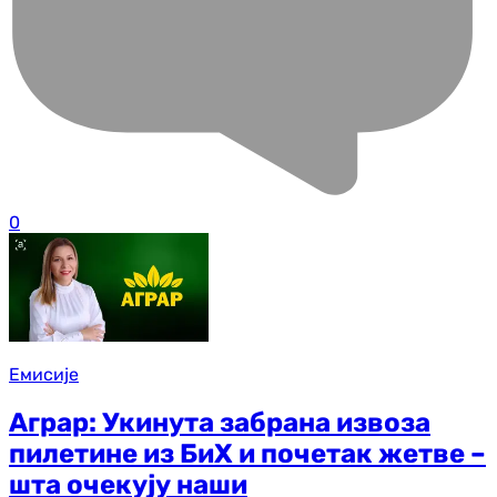
0
Емисије
Аграр: Укинута забрана извоза
пилетине из БиХ и почетак жетве –
шта очекују наши