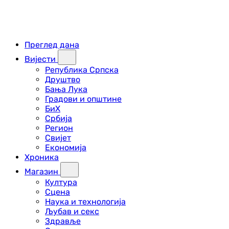
Преглед дана
Вијести
Република Српска
Друштво
Бања Лука
Градови и општине
БиХ
Србија
Регион
Свијет
Економија
Хроника
Магазин
Култура
Сцена
Наука и технологија
Љубав и секс
Здравље