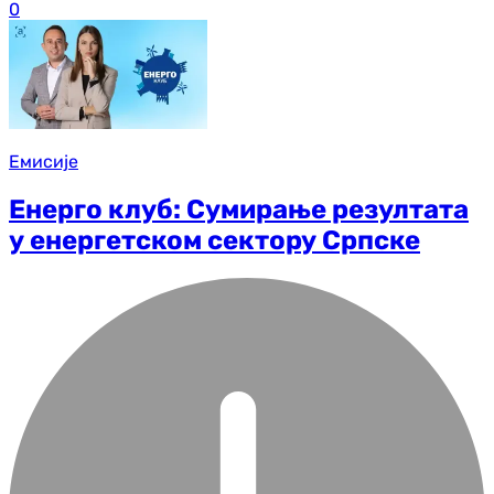
0
Емисије
Енерго клуб: Сумирање резултата
у енергетском сектору Српске