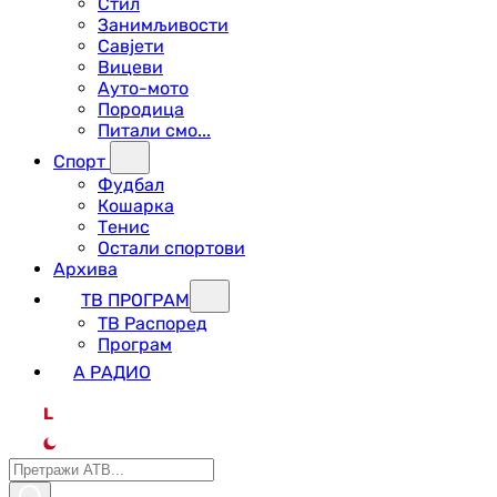
Стил
Занимљивости
Савјети
Вицеви
Ауто-мото
Породица
Питали смо...
Спорт
Фудбал
Кошарка
Тенис
Остали спортови
Архива
ТВ ПРОГРАМ
ТВ Распоред
Програм
А РАДИО
L