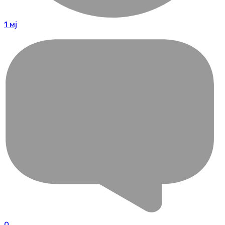
1 мј
0