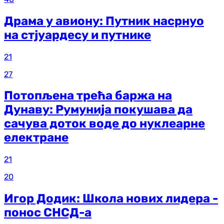
Драма у авиону: Путник насрнуо
на стјуардесу и путнике
21
27
Потопљена трећа баржа на
Дунаву: Румунија покушава да
сачува доток воде до нуклеарне
електране
21
20
Игор Додик: Школа нових лидера -
понос СНСД-а