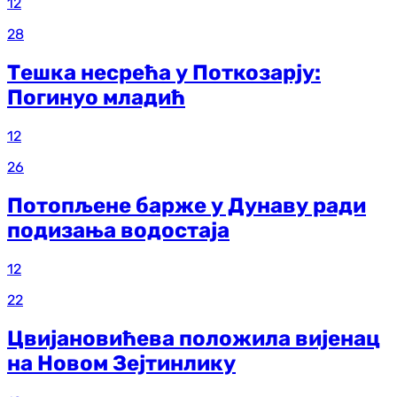
12
28
Тешка несрећа у Поткозарју:
Погинуо младић
12
26
Потопљене барже у Дунаву ради
подизања водостаја
12
22
Цвијановићева положила вијенац
на Новом Зејтинлику