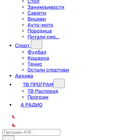
Стил
Занимљивости
Савјети
Вицеви
Ауто-мото
Породица
Питали смо...
Спорт
Фудбал
Кошарка
Тенис
Остали спортови
Архива
ТВ ПРОГРАМ
ТВ Распоред
Програм
А РАДИО
L