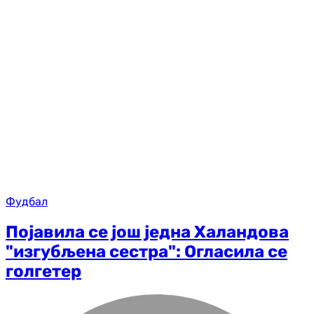
Фудбал
Појавила се још једна Халандова
"изгубљена сестра": Огласила се
голгетер