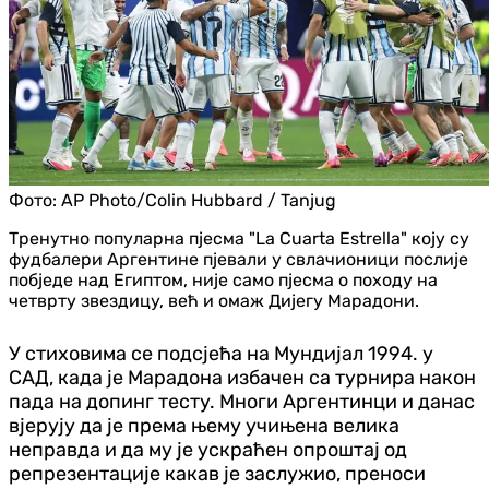
Фото:
AP Photo/Colin Hubbard / Tanjug
Тренутно популарна пјесма "La Cuarta Estrella" коју су
фудбалери Аргентине пјевали у свлачионици послије
побједе над Египтом, није само пјесма о походу на
четврту звездицу, већ и омаж Дијегу Марадони.
У стиховима се подсјећа на Мундијал 1994. у
САД, када је Марадона избачен са турнира након
пада на допинг тесту. Многи Аргентинци и данас
вјерују да је према њему учињена велика
неправда и да му је ускраћен опроштај од
репрезентације какав је заслужио, преноси