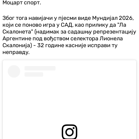
Моцарт спорт.
Због тога навијачи у пјесми виде Мундијал 2026,
који се поново игра у САД, као прилику да "Ла
Скалонета" (надимак за садашњу репрезентацију
Аргентине под вођством селектора Лионела
Скалонија) - 32 године касније исправи ту
неправду.