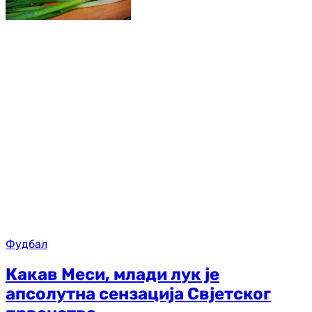
Фудбал
Какав Меси, млади лук је
апсолутна сензација Свјетског