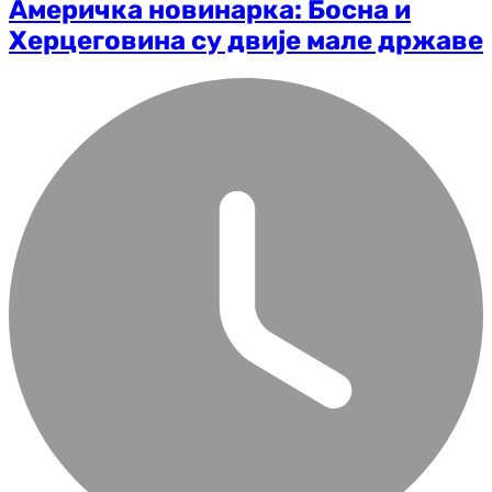
Америчка новинарка: Босна и
Херцеговина су двије мале државе