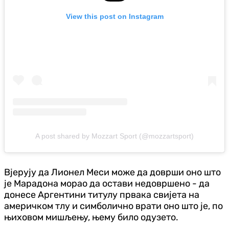
View this post on Instagram
A post shared by Mozzart Sport (@mozzartsport)
Вјерују да Лионел Меси може да доврши оно што
је Марадона морао да остави недовршено - да
донесе Аргентини титулу првака свијета на
америчком тлу и симболично врати оно што је, по
њиховом мишљењу, њему било одузето.