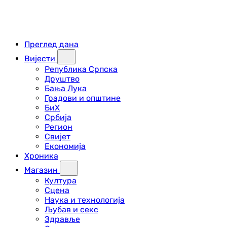
Преглед дана
Вијести
Република Српска
Друштво
Бања Лука
Градови и општине
БиХ
Србија
Регион
Свијет
Економија
Хроника
Магазин
Култура
Сцена
Наука и технологија
Љубав и секс
Здравље