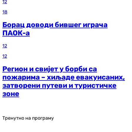
12
18
Борац доводи бившег играча
ПАОК-а
12
12
Регион и свијет у борби са
пожарима – хиљаде евакуисаних,
затворени путеви и туристичке
зоне
Тренутно на програму