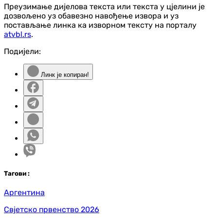
Преузимање дијелова текста или текста у цјелини је
дозвољено уз обавезно навођење извора и уз
постављање линка ка изворном тексту на порталу
atvbl.rs
.
Подијели:
Линк је копиран!
Таг
ови
:
Аргентина
Свјетско првенство 2026