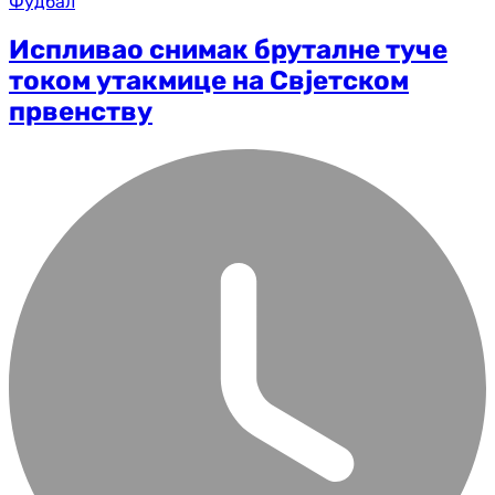
Фудбал
Испливао снимак бруталне туче
током утакмице на Свјетском
првенству