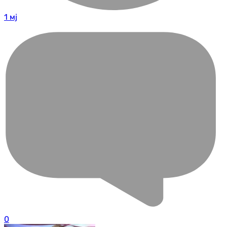
1 мј
0