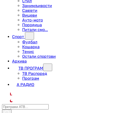
Стил
Занимљивости
Савјети
Вицеви
Ауто-мото
Породица
Питали смо...
Спорт
Фудбал
Кошарка
Тенис
Остали спортови
Архива
ТВ ПРОГРАМ
ТВ Распоред
Програм
А РАДИО
L