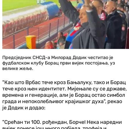
Предсједник СНСД-а Милорад Додик честитао је
фудбалском клубу Борац први вијек постојања, уз
велике жеље.
"Као што Врбас тече кроз Бањалуку, тако и Борац
тече кроз њен идентитет. Мијењале су се државе,
времена и генерације, али је Борац остао симбол
града и непоколебљивог крајишког духа", рекао
је Додик и додао:
"Срећан ти 100. рођендан, Борче! Нека наредни
вијек донесе још много побједа, трофеја и