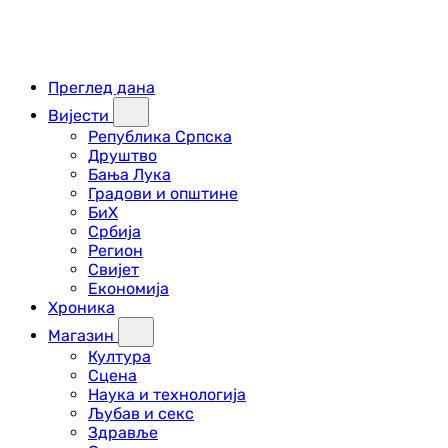
Преглед дана
Вијести
Република Српска
Друштво
Бања Лука
Градови и општине
БиХ
Србија
Регион
Свијет
Економија
Хроника
Магазин
Култура
Сцена
Наука и технологија
Љубав и секс
Здравље