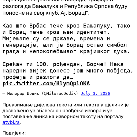
разлога да Бањалука и Република Српска буду
поносне на свој клуб. Ај, Борац!".
Као што Врбас тече кроз Бањалуку, тако
и Борац тече кроз њен идентитет.
Мијењале су се државе, времена и
генерације, али је Борац остао симбол
града и непоколебљивог крајишког духа.
Срећан ти 100. рођендан, Борче! Нека
наредни вијек донесе још много побједа,
трофеја и разлога да…
pic.twitter.com/HlymQplOKA
— Милорад Додик (@MiloradDodik)
July 3, 2026
Преузимање дијелова текста или текста у цјелини је
дозвољено уз обавезно навођење извора и уз
постављање линка ка изворном тексту на порталу
atvbl.rs
.
Подијели: