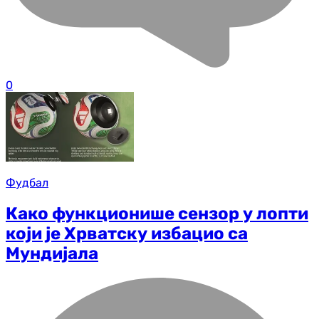
0
Фудбал
Како функционише сензор у лопти
који је Хрватску избацио са
Мундијала