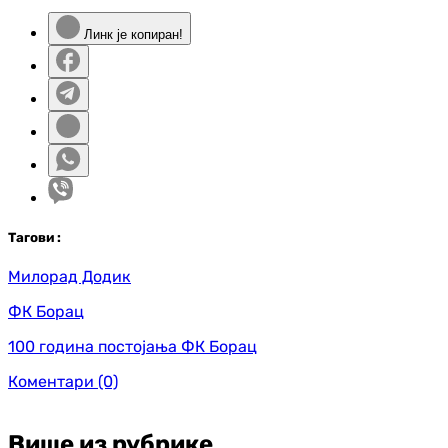
Линк је копиран!
Таг
ови
:
Милорад Додик
ФК Борац
100 година постојања ФК Борац
Коментари
(0)
Више из рубрике