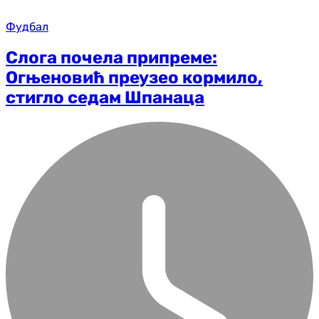
Фудбал
Слога почела припреме:
Огњеновић преузео кормило,
стигло седам Шпанаца