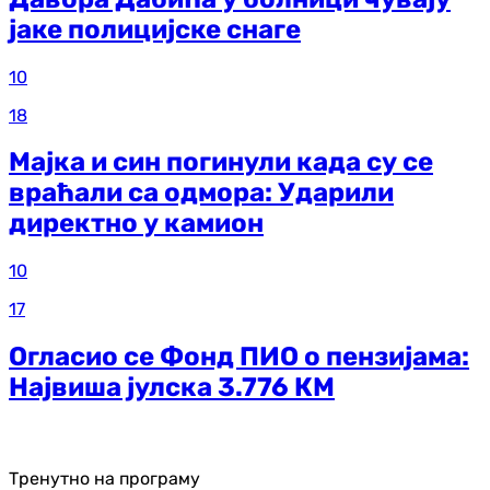
јаке полицијске снаге
10
18
Мајка и син погинули када су се
враћали са одмора: Ударили
директно у камион
10
17
Огласио се Фонд ПИО о пензијама:
Највиша јулска 3.776 КМ
Тренутно на програму