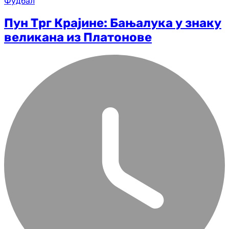
Фудбал
Пун Трг Крајине: Бањалука у знаку
великана из Платонове