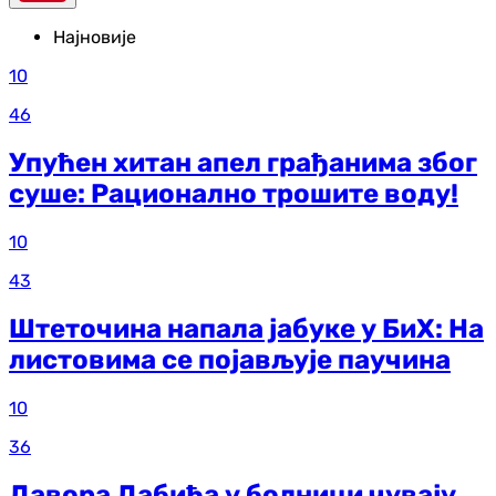
Најновије
10
46
Упућен хитан апел грађанима због
суше: Рационално трошите воду!
10
43
Штеточина напала јабуке у БиХ: На
листовима се појављује паучина
10
36
Давора Дабића у болници чувају