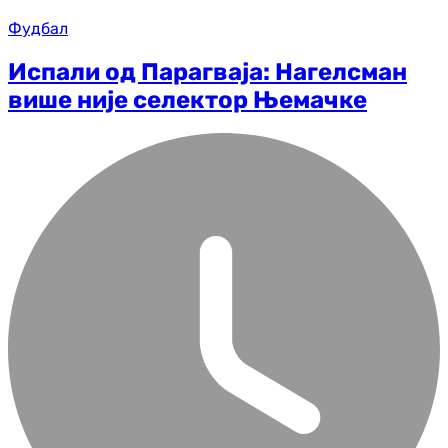
Фудбал
Испали од Парагваја: Нагелсман
више није селектор Њемачке