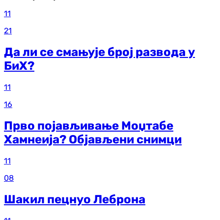
11
21
Да ли се смањује број развода у
БиХ?
11
16
Прво појављивање Моџтабе
Хамнеија? Објављени снимци
11
08
Шакил пецнуо Леброна