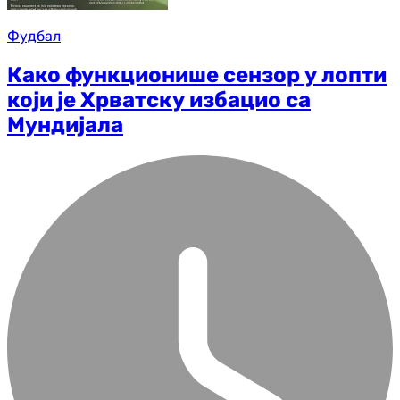
Фудбал
Како функционише сензор у лопти
који је Хрватску избацио са
Мундијала