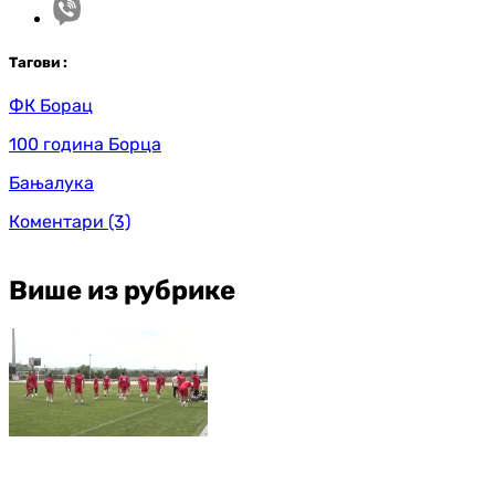
Таг
ови
:
ФК Борац
100 година Борца
Бањалука
Коментари
(3)
Више из рубрике