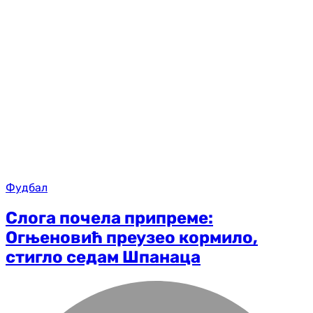
Фудбал
Слога почела припреме:
Огњеновић преузео кормило,
стигло седам Шпанаца