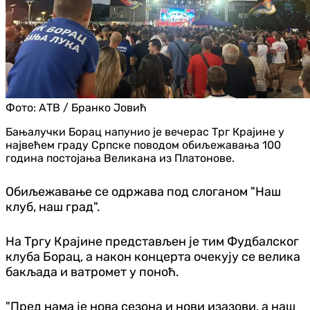
Фото:
АТВ / Бранко Јовић
Бањалучки Борац напунио је вечерас Трг Крајине у
највећем граду Српске поводом обиљежавања 100
година постојања Великана из Платонове.
Обиљежавање се одржава под слоганом "Наш
клуб, наш град".
На Тргу Крајине представљен је тим Фудбалског
клуба Борац, а након концерта очекују се велика
бакљада и ватромет у поноћ.
"Пред нама је нова сезона и нови изазови, а наш