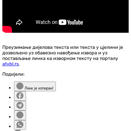
Преузимање дијелова текста или текста у цјелини је
дозвољено уз обавезно навођење извора и уз
постављање линка ка изворном тексту на порталу
atvbl.rs
.
Подијели:
Линк је копиран!