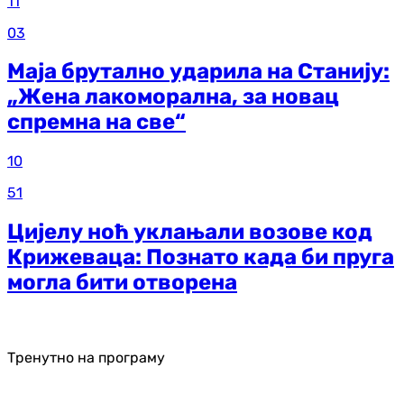
11
03
Маја брутално ударила на Станију:
„Жена лакоморална, за новац
спремна на све“
10
51
Цијелу ноћ уклањали возове код
Крижеваца: Познато када би пруга
могла бити отворена
Тренутно на програму