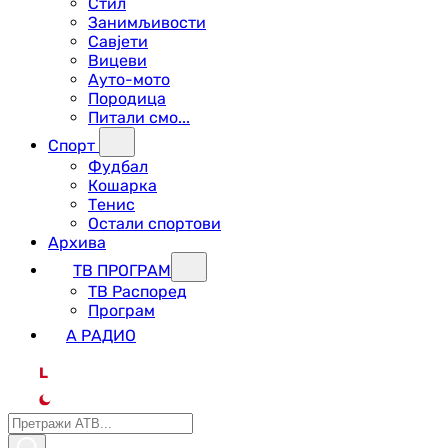
Стил
Занимљивости
Савјети
Вицеви
Ауто-мото
Породица
Питали смо...
Спорт
Фудбал
Кошарка
Тенис
Остали спортови
Архива
ТВ ПРОГРАМ
ТВ Распоред
Програм
А РАДИО
L