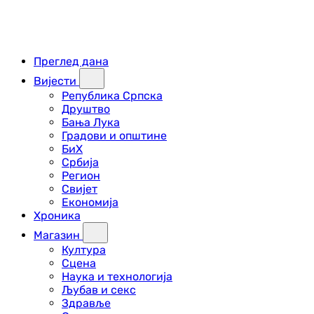
Преглед дана
Вијести
Република Српска
Друштво
Бања Лука
Градови и општине
БиХ
Србија
Регион
Свијет
Економија
Хроника
Магазин
Култура
Сцена
Наука и технологија
Љубав и секс
Здравље