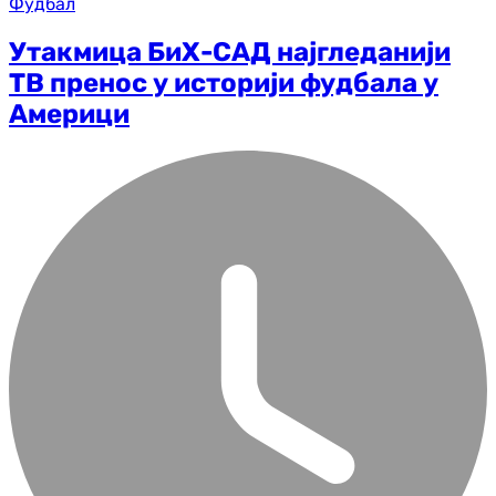
Фудбал
Утакмица БиХ-САД најгледанији
ТВ пренос у историји фудбала у
Америци