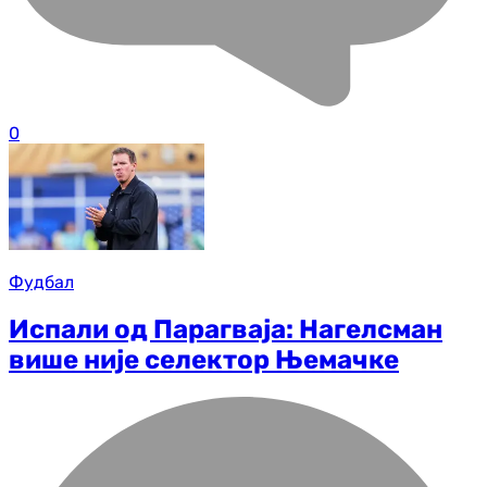
0
Фудбал
Испали од Парагваја: Нагелсман
више није селектор Њемачке