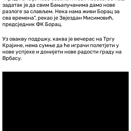
задатак је да свим Бањалучанима дамо нове
разлоге за слављем. Нека нама живи Борац за
сва времена", рекао је Звјездан Мисимовић,
предсједник ФК Борац.
Уз овакву подршку, каква је вечерас на Тргу
Крајине, нема сумње да ће играчи полетјети у
нове успјехе и донијети нове радости граду на
Врбасу.