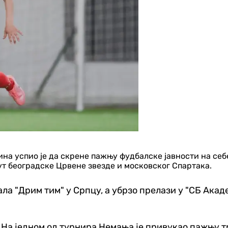
а успио је да скрене пажњу фудбалске јавности на себе
ут београдске Црвене звезде и московског Спартака.
а "Дрим тим" у Српцу, а убрзо прелази у "СБ Академ
На једном од турнира Немања је привукао пажњу тре