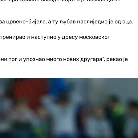
за црвено-бијеле, а ту љубав наслиједио је од оца.
 тренирао и наступио у дресу московског
ни трг и упознао много нових другара", рекао је