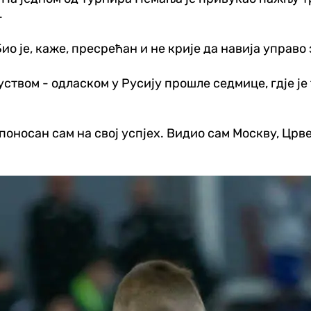
.
ио је, каже, пресрећан и не крије да навија управо 
твом - одласком у Русију прошле седмице, гд‌је је
поносан сам на свој успјех. Видио сам Москву, Црве