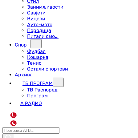
Стил
Занимљивости
Савјети
Вицеви
Ауто-мото
Породица
Питали смо...
Спорт
Фудбал
Кошарка
Тенис
Остали спортови
Архива
ТВ ПРОГРАМ
ТВ Распоред
Програм
А РАДИО
L