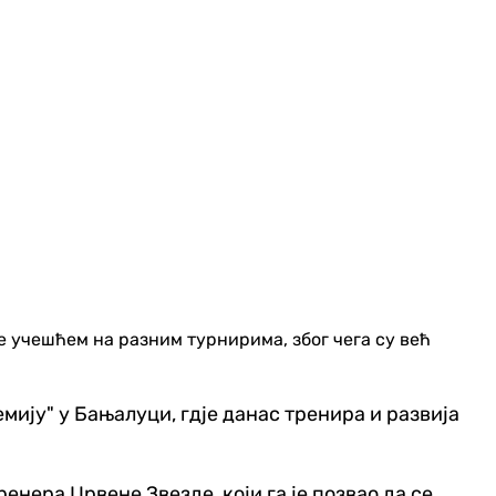
 учешћем на разним турнирима, због чега су већ
ију" у Бањалуци, гд‌је данас тренира и развија
нера Црвене Звезде, који га је позвао да се