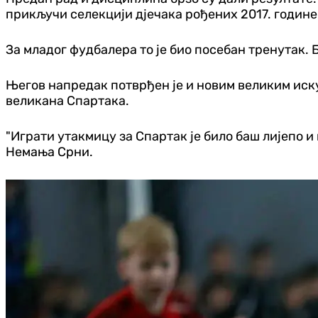
прикључи селекцији д‌јечака рођених 2017. године
За младог фудбалера то је био посебан тренутак. Б
Његов напредак потврђен је и новим великим искус
великана Спартака.
"Играти утакмицу за Спартак је било баш лијепо и 
Немања Срни.