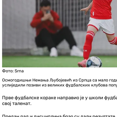
Фото:
Srna
Осмогодишњи Немања Љубојевић из Српца са мало годин
услиједили позиви из великих фудбалских клубова поп
Прве фудбалске кораке направио је у школи фудбал
свој таленат.
Предан рад и дисциплина брзо су дали резултате. 