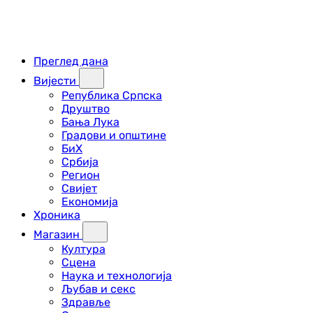
Преглед дана
Вијести
Република Српска
Друштво
Бања Лука
Градови и општине
БиХ
Србија
Регион
Свијет
Економија
Хроника
Магазин
Култура
Сцена
Наука и технологија
Љубав и секс
Здравље