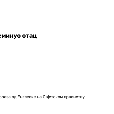
еминуо отац
ораза од Енглеске на Свјетском првенству.