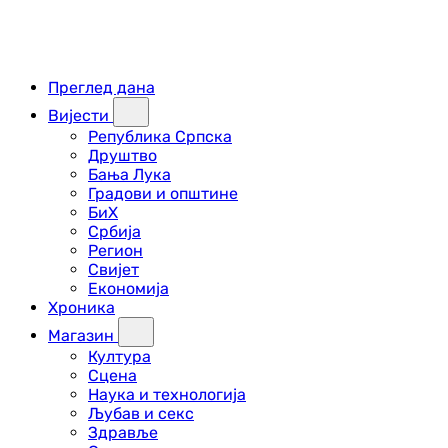
Преглед дана
Вијести
Република Српска
Друштво
Бања Лука
Градови и општине
БиХ
Србија
Регион
Свијет
Економија
Хроника
Магазин
Култура
Сцена
Наука и технологија
Љубав и секс
Здравље