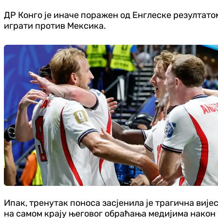
ДР Конго је иначе поражен од Енглеске резултатом 2
играти против Мексика.
Ипак, тренутак поноса засјенила је трагична вијес
на самом крају његовог обраћања медијима након