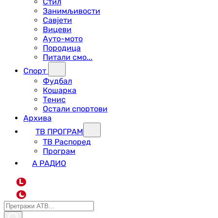
Стил
Занимљивости
Савјети
Вицеви
Ауто-мото
Породица
Питали смо...
Спорт
Фудбал
Кошарка
Тенис
Остали спортови
Архива
ТВ ПРОГРАМ
ТВ Распоред
Програм
А РАДИО
L