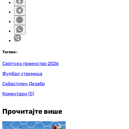
Таг
ови
:
Свјетско првенство 2026
Фудбал утакмица
Себастијен Дезабр
Коментари
(0)
Прочитајте више