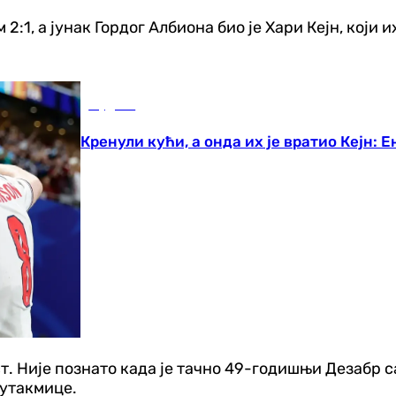
:1, а јунак Гордог Албиона био је Хари Кејн, који их
Фудбал
Кренули кући, а онда их је вратио Кејн:
т. Није познато када је тачно 49-годишњи Дезабр са
 утакмице.