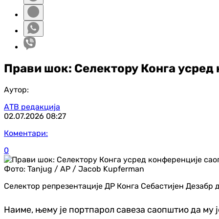
Прави шок: Селектору Конга усред 
Аутор:
АТВ редакција
02.07.2026
08:27
Коментари:
0
Фото:
Tanjug / AP / Jacob Kupferman
Селектор репрезентације ДР Конга Себастијен Дезабр д
Наиме, њему је портпарол савеза саопштио да му 