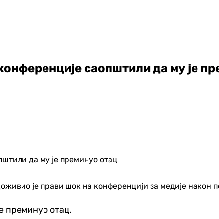
конференције саопштили да му је пр
оживио је прави шок на конференцији за медије након п
је преминуо отац.