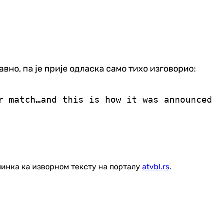
авно, па је прије одласка само тихо изговорио:
heir match…and this is how it was announced
линка ка изворном тексту на порталу
atvbl.rs
.