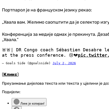
Портпарол је на француском језику рекао:
„Хвала вам. Желимо саопштити да је селектор изг
Конференција за медије одмах је прекинута. Дезабр
„Хвала.“
🚨🚨| DR Congo coach Sébastien Desabre lea
at the press conference. 😢💔
pic.twitter
— Goals Side (@goalsside)
July 2, 2026
(
Кликс
)
Преузимање дијелова текста или текста у цјелини је д
Подијели:
Линк је копиран!