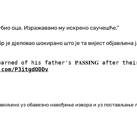
убио оца. Изражавамо му искрено саучешће.“
 је дјеловао шокирано што је та вијест објављена ј
rned of his father's 𝐏𝐀𝐒𝐒𝐈𝐍𝐆 after t
.com/P3itgdQDDv
озвољено уз обавезно навођење извора и уз постављање 