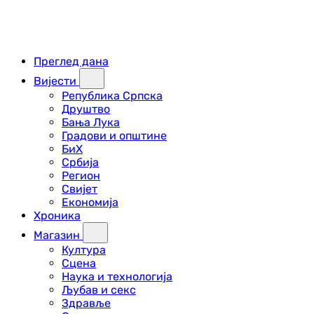
Преглед дана
Вијести
Република Српска
Друштво
Бања Лука
Градови и општине
БиХ
Србија
Регион
Свијет
Економија
Хроника
Магазин
Култура
Сцена
Наука и технологија
Љубав и секс
Здравље