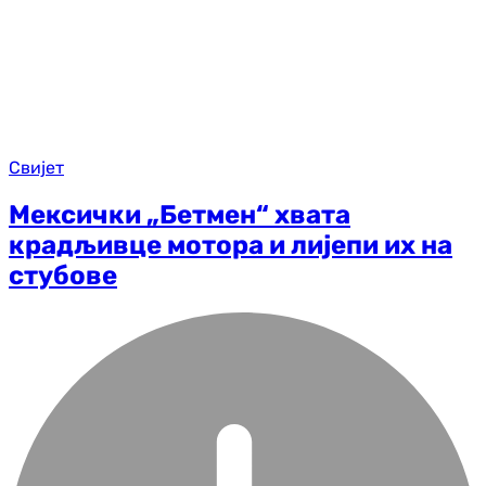
Свијет
Мексички „Бетмен“ хвата
крадљивце мотора и лијепи их на
стубове