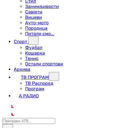
Стил
Занимљивости
Савјети
Вицеви
Ауто-мото
Породица
Питали смо...
Спорт
Фудбал
Кошарка
Тенис
Остали спортови
Архива
ТВ ПРОГРАМ
ТВ Распоред
Програм
А РАДИО
L