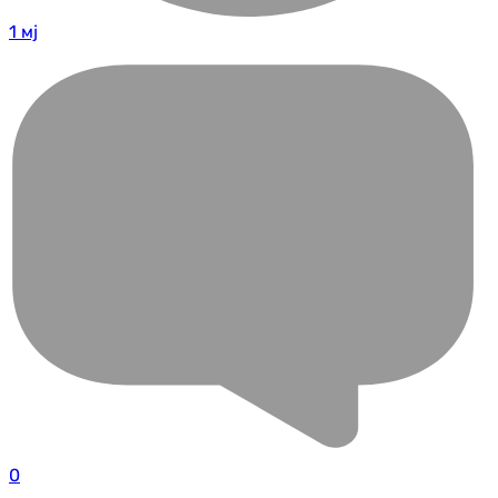
1 мј
0