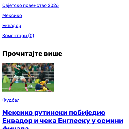
Свјетско првенство 2026
Мексико
Еквадор
Коментари
(0)
Прочитајте више
Фудбал
Мексико рутински побиједио
Еквадор и чека Енглеску у осмини
финала