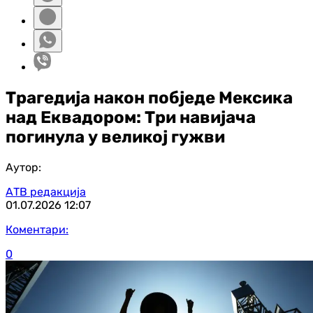
Трагедија након побједе Мексика
над Еквадором: Три навијача
погинула у великој гужви
Аутор:
АТВ редакција
01.07.2026
12:07
Коментари:
0