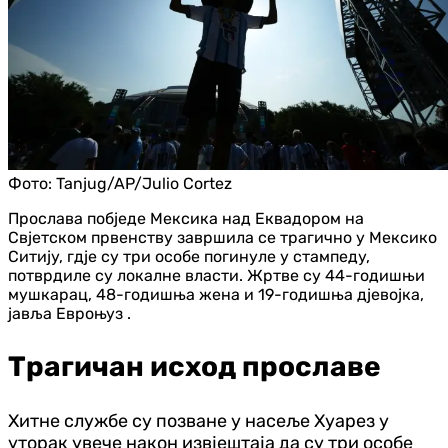
Фото:
Tanjug/AP/Julio Cortez
Прослава побједе Мексика над Еквадором на
Свјетском првенству завршила се трагично у Мексико
Ситију, гдје су три особе погинуле у стампеду,
потврдиле су локалне власти. Жртве су 44-годишњи
мушкарац, 48-годишња жена и 19-годишња дјевојка,
јавља Евроњуз .
Трагичан исход прославе
Хитне службе су позване у насеље Хуарез у
уторак увече након извјештаја да су три особе