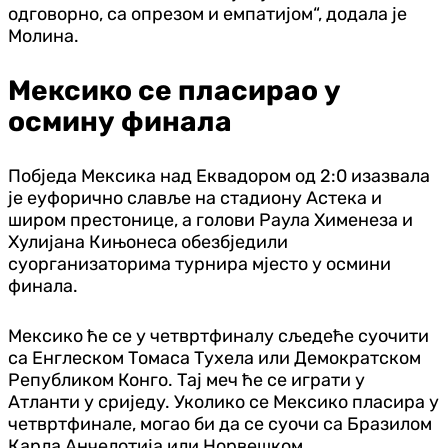
одговорно, са опрезом и емпатијом“, додала је
Молина.
Мексико се пласирао у
осмину финала
Побједа Мексика над Еквадором од 2:0 изазвала
је еуфорично славље на стадиону Астека и
широм престонице, а голови Раула Хименеза и
Хулијана Кињонесa обезбједили
суорганизаторима турнира мјесто у осмини
финала.
Мексико ће се у четвртфиналу сљедеће суочити
са Енглеском Томаса Тухела или Демократском
Републиком Конго. Тај меч ће се играти у
Атланти у сриједу. Уколико се Мексико пласира у
четвртфинале, могао би да се суочи са Бразилом
Карла Анчелотија или Норвешком.