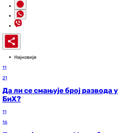
Најновије
11
21
Да ли се смањује број развода у
БиХ?
11
16