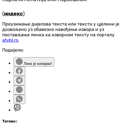
(
индекс
)
Преузимање дијелова текста или текста у цјелини је
дозвољено уз обавезно навођење извора и уз
постављање линка ка изворном тексту на порталу
atvbl.rs
.
Подијели:
Линк је копиран!
Таг
ови
: