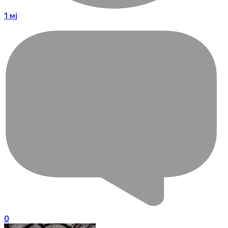
1 мј
0