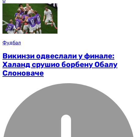
0
Фудбал
Викинзи одвеслали у финале:
Халанд срушио борбену Обалу
Слоноваче