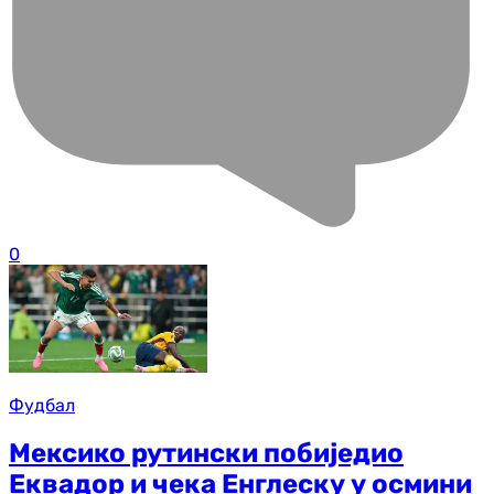
0
Фудбал
Мексико рутински побиједио
Еквадор и чека Енглеску у осмини