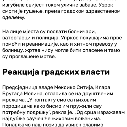
изгубиле свијест током уличне забаве. Узрок
смрти је гушење, према градском здравственом
одељењу.
На лице мјеста су послати болничари,
ватрогасци и полиција. Упркос покушајима прве
помоћи и реанимације, као и хитном превозу у
болницу, жртве нису могле бити спасене и тамо
су проглашене мртве.
Реакција градских власти
Предсједница владе Мексико Ситија, Клара
Бругада Молина, огласила се на друштвеним
мрежама. „У контакту смо са њиховим
породицама како бисмо им пружили сву
потребну подршку“, рекла је. „Од срца изражавам
најдубље саучешће њиховим вољенима.
Понављамо наш позив да увијек славимо