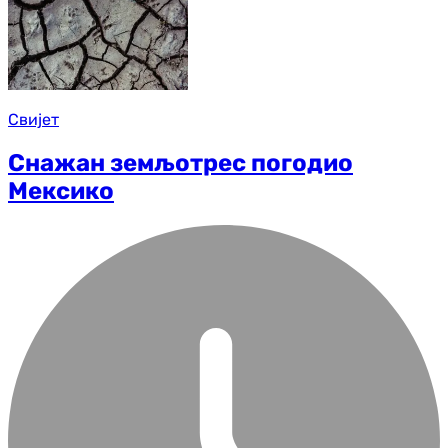
Свијет
Снажан земљотрес погодио
Мексико