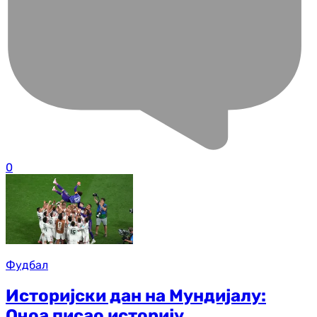
0
Фудбал
Историјски дан на Мундијалу:
Очоа писао историју