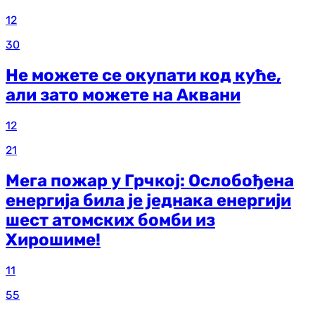
12
30
Не можете се окупати код куће,
али зато можете на Аквани
12
21
Мега пожар у Грчкој: Ослобођена
енергија била је једнака енергији
шест атомских бомби из
Хирошиме!
11
55