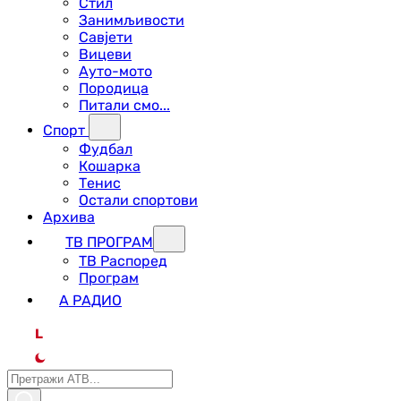
Стил
Занимљивости
Савјети
Вицеви
Ауто-мото
Породица
Питали смо...
Спорт
Фудбал
Кошарка
Тенис
Остали спортови
Архива
ТВ ПРОГРАМ
ТВ Распоред
Програм
А РАДИО
L