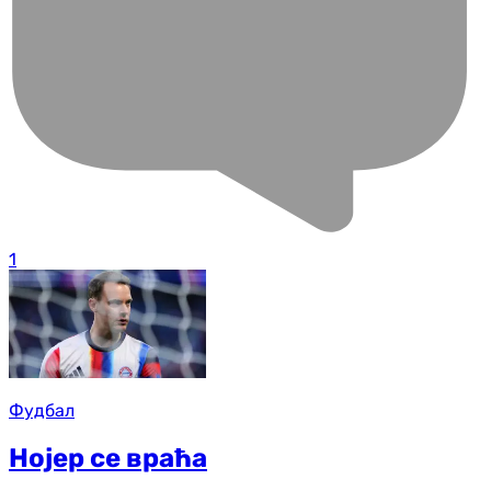
1
Фудбал
Нојер се враћа