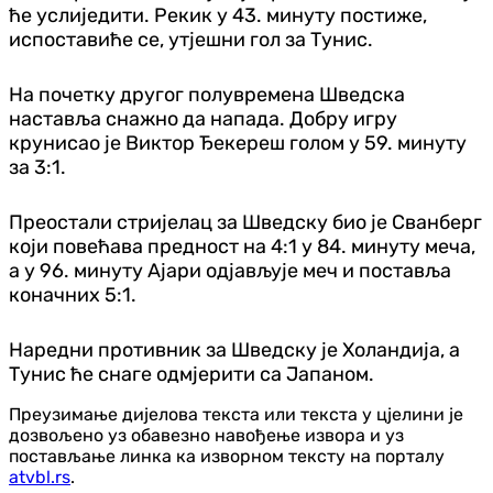
ће услиједити. Рекик у 43. минуту постиже,
испоставиће се, утјешни гол за Тунис.
На почетку другог полувремена Шведска
наставља снажно да напада. Добру игру
крунисао је Виктор Ђекереш голом у 59. минуту
за 3:1.
Преостали стријелац за Шведску био је Сванберг
који повећава предност на 4:1 у 84. минуту меча,
а у 96. минуту Ајари одјављује меч и поставља
коначних 5:1.
Наредни противник за Шведску је Холандија, а
Тунис ће снаге одмјерити са Јапаном.
Преузимање дијелова текста или текста у цјелини је
дозвољено уз обавезно навођење извора и уз
постављање линка ка изворном тексту на порталу
atvbl.rs
.