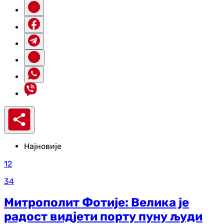
Најновије
12
34
Митрополит Фотије: Велика је
радост видјети порту пуну људи