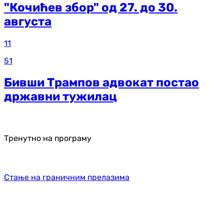
"Кочићев збор" од 27. до 30.
августа
11
51
Бивши Трампов адвокат постао
државни тужилац
Тренутно на програму
Стање на граничним прелазима