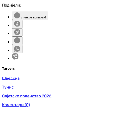
Подијели:
Линк је копиран!
Таг
ови
:
Шведска
Тунис
Свјетско првенство 2026
Коментари
(0)