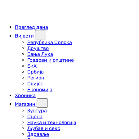
Преглед дана
Вијести
Република Српска
Друштво
Бања Лука
Градови и општине
БиХ
Србија
Регион
Свијет
Економија
Хроника
Магазин
Култура
Сцена
Наука и технологија
Љубав и секс
Здравље