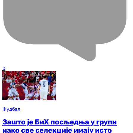
0
Фудбал
Зашто је БиХ посљедња у групи
иако све селекције имају исто