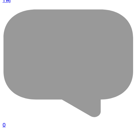
1 мј
0