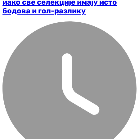
иако све селекције имају исто
бодова и гол-разлику