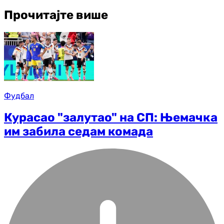
Прочитајте више
Фудбал
Курасао "залутао" на СП: Њемачка
им забила седам комада