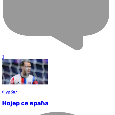
1
Фудбал
Нојер се враћа