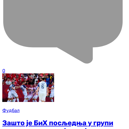
0
Фудбал
Зашто је БиХ посљедња у групи