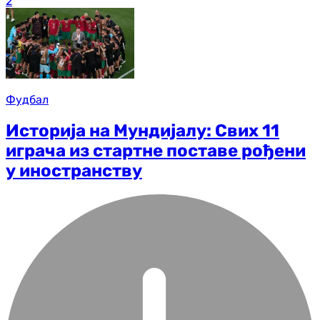
2
Фудбал
Историја на Мундијалу: Свих 11
играча из стартне поставе рођени
у иностранству