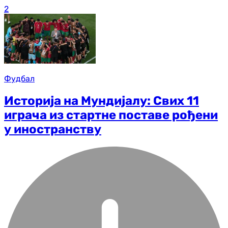
2
Фудбал
Историја на Мундијалу: Свих 11
играча из стартне поставе рођени
у иностранству