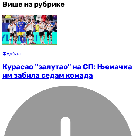
Више из рубрике
Фудбал
Курасао "залутао" на СП: Њемачка
им забила седам комада