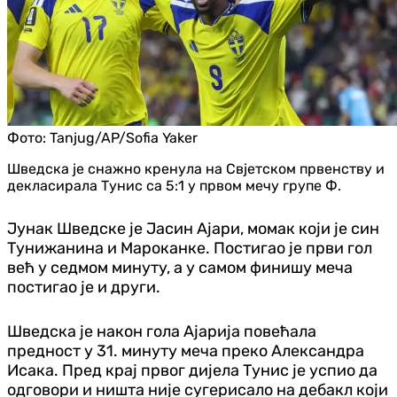
Фото:
Tanjug/AP/Sofia Yaker
Шведска је снажно кренула на Свјетском првенству и
декласирала Тунис са 5:1 у првом мечу групе Ф.
Јунак Шведске је Јасин Ајари, момак који је син
Тунижанина и Мароканке. Постигао је први гол
већ у седмом минуту, а у самом финишу меча
постигао је и други.
Шведска је након гола Ајарија повећала
предност у 31. минуту меча преко Александра
Исака. Пред крај првог дијела Тунис је успио да
одговори и ништа није сугерисало на дебакл који