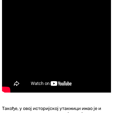
Такође, у овој историјској утакмици имао је и