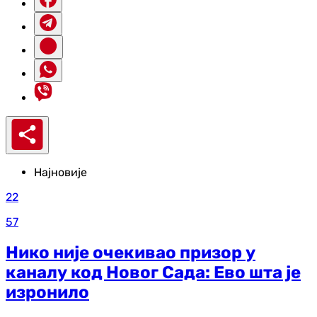
Најновије
22
57
Нико није очекивао призор у
каналу код Новог Сада: Ево шта је
изронило