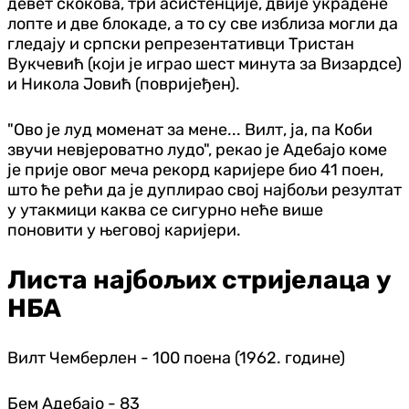
девет скокова, три асистенције, двије украдене
лопте и две блокаде, а то су све изблиза могли да
гледају и српски репрезентативци Тристан
Вукчевић (који је играо шест минута за Визардсе)
и Никола Јовић (повријеђен).
"Ово је луд моменат за мене... Вилт, ја, па Коби
звучи невјероватно лудо", рекао је Адебајо коме
је прије овог меча рекорд каријере био 41 поен,
што ће рећи да је дуплирао свој најбољи резултат
у утакмици каква се сигурно неће више
поновити у његовој каријери.
Листа најбољих стријелаца у
НБА
Вилт Чемберлен - 100 поена (1962. године)
Бем Адебајо - 83