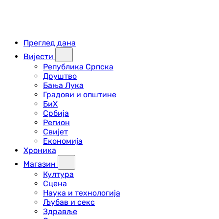
Преглед дана
Вијести
Република Српска
Друштво
Бања Лука
Градови и општине
БиХ
Србија
Регион
Свијет
Економија
Хроника
Магазин
Култура
Сцена
Наука и технологија
Љубав и секс
Здравље