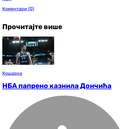
Коментари
(0)
Прочитајте више
Кошарка
НБА папрено казнила Дончића