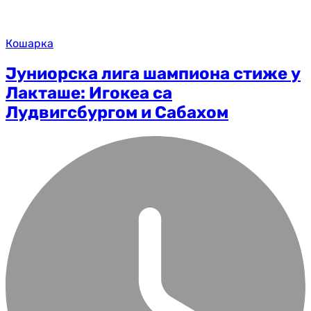
Кошарка
Јуниорска лига шампиона стиже у
Лакташе: Игокеа са
Лудвигсбургом и Сабахом