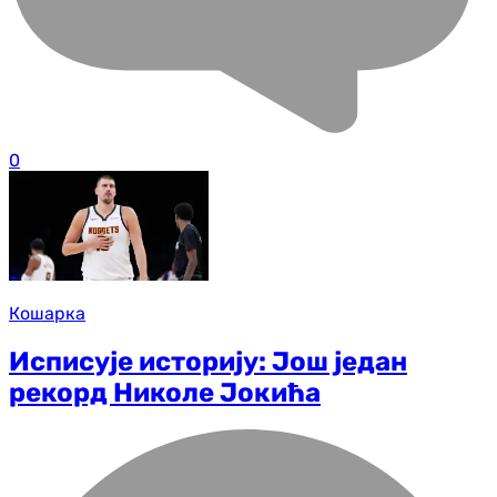
0
Кошарка
Исписује историју: Још један
рекорд Николе Јокића