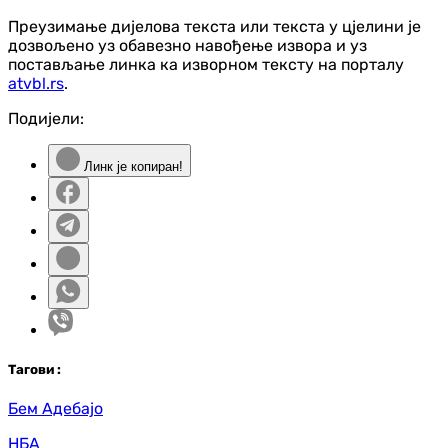
Преузимање дијелова текста или текста у цјелини је
дозвољено уз обавезно навођење извора и уз
постављање линка ка изворном тексту на порталу
atvbl.rs
.
Подијели:
Линк је копиран!
Таг
ови
:
Бем Адебајо
НБА