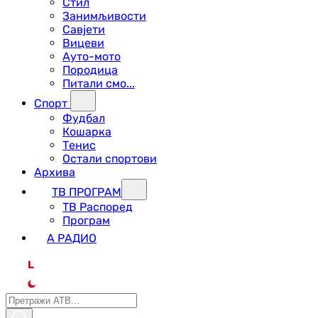
Стил
Занимљивости
Савјети
Вицеви
Ауто-мото
Породица
Питали смо...
Спорт
Фудбал
Кошарка
Тенис
Остали спортови
Архива
ТВ ПРОГРАМ
ТВ Распоред
Програм
А РАДИО
L