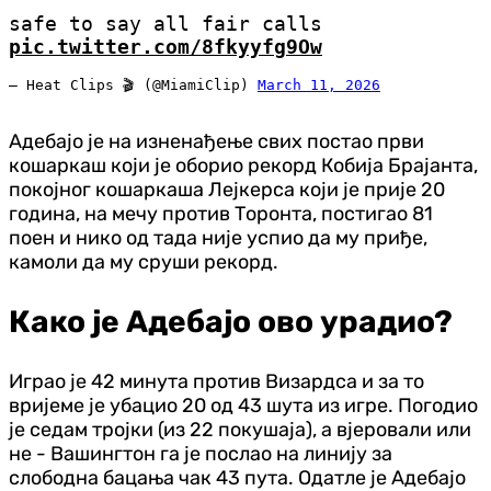
safe to say all fair calls
pic.twitter.com/8fkyyfg9Ow
— Heat Clips 🎬 (@MiamiClip)
March 11, 2026
Адебајо је на изненађење свих постао први
кошаркаш који је оборио рекорд Кобија Брајанта,
покојног кошаркаша Лејкерса који је прије 20
година, на мечу против Торонта, постигао 81
поен и нико од тада није успио да му приђе,
камоли да му сруши рекорд.
Како је Адебајо ово урадио?
Играо је 42 минута против Визардса и за то
вријеме је убацио 20 од 43 шута из игре. Погодио
је седам тројки (из 22 покушаја), а вјеровали или
не - Вашингтон га је послао на линију за
слободна бацања чак 43 пута. Одатле је Адебајо