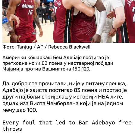
Фото:
Tanjug / AP / Rebecca Blackwell
Амерички кошаркаш Бем Адебајо постигао је
претходне ноћи 83 поена у нестварној побједи
Мајамија против Вашингтона 150:129.
Да, добро сте прочитали, није у питању грешка,
Адебајо је заиста постигао 83 поена и постао је
други најбољи стријелац у историји НБА лиге,
одмах иза Вилта Чемберлена који је на једном
мечу дао 100.
Every foul that led to Bam Adebayo free
throws