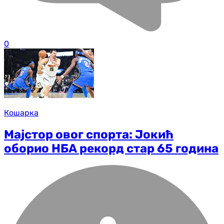
0
Кошарка
Мајстор овог спорта: Јокић
оборио НБА рекорд стар 65 година