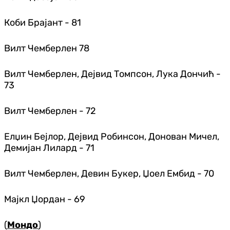
Коби Брајант - 81
Вилт Чемберлен 78
Вилт Чемберлен, Дејвид Томпсон, Лука Дончић -
73
Вилт Чемберлен - 72
Елџин Бејлор, Дејвид Робинсон, Донован Мичел,
Демијан Лилард - 71
Вилт Чемберлен, Девин Букер, Џоел Ембид - 70
Мајкл Џордан - 69
(
Мондо
)