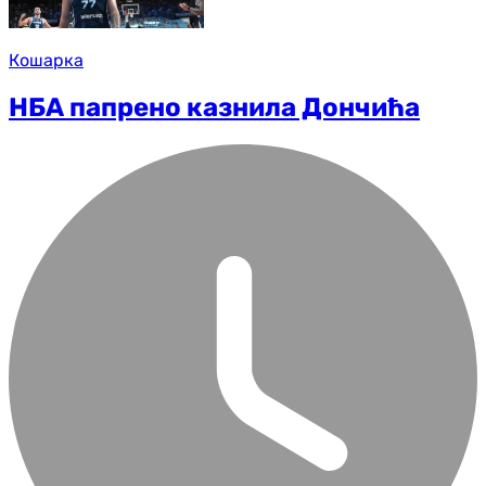
Кошарка
НБА папрено казнила Дончића