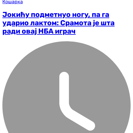
Кошарка
Јокићу подметнуо ногу, па га
ударио лактом: Срамота је шта
ради овај НБА играч