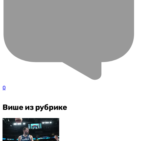
0
Више из рубрике