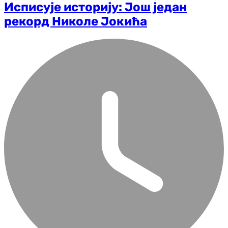
Исписује историју: Још један
рекорд Николе Јокића